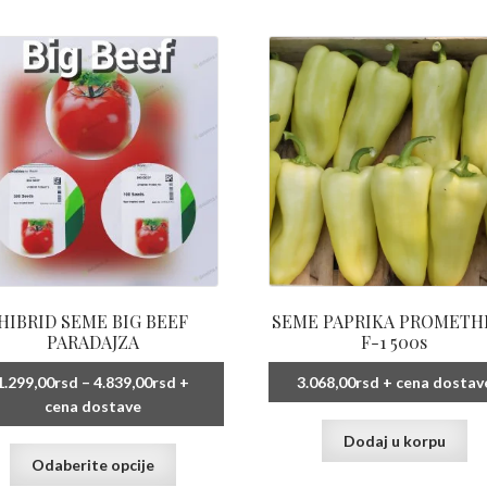
HIBRID SEME BIG BEEF
SEME PAPRIKA PROMETH
PARADAJZA
F-1 500s
Raspon
1.299,00
rsd
–
4.839,00
rsd
+
3.068,00
rsd
+ cena dostav
cena:
cena dostave
od
Dodaj u korpu
1.299,00rsd
Ovaj
Odaberite opcije
do
proizvod