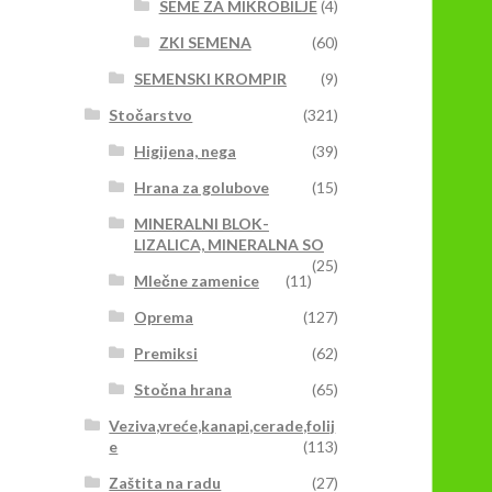
SEME ZA MIKROBILJE
(4)
ZKI SEMENA
(60)
SEMENSKI KROMPIR
(9)
Stočarstvo
(321)
Higijena, nega
(39)
Hrana za golubove
(15)
MINERALNI BLOK-
LIZALICA, MINERALNA SO
(25)
Mlečne zamenice
(11)
Oprema
(127)
Premiksi
(62)
Stočna hrana
(65)
Veziva,vreće,kanapi,cerade,folij
e
(113)
Zaštita na radu
(27)