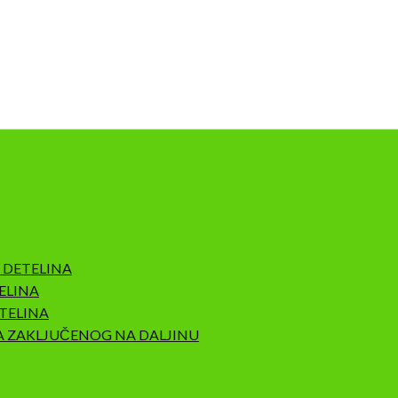
 DETELINA
ELINA
TELINA
A ZAKLJUČENOG NA DALJINU