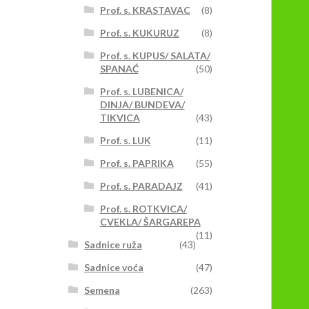
Prof. s. KRASTAVAC
(8)
Prof. s. KUKURUZ
(8)
Prof. s. KUPUS/ SALATA/
SPANAĆ
(50)
Prof. s. LUBENICA/
DINJA/ BUNDEVA/
TIKVICA
(43)
Prof. s. LUK
(11)
Prof. s. PAPRIKA
(55)
Prof. s. PARADAJZ
(41)
Prof. s. ROTKVICA/
CVEKLA/ ŠARGAREPA
(11)
Sadnice ruža
(43)
Sadnice voća
(47)
Semena
(263)