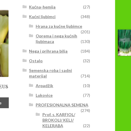
Kućna-hemija
(27)
Kućni ljubimci
(348)
Hrana za kućne ljubimce
(201)
Oprema i nega kućnih
ljubimaca
(130)
Nega i prihrana bilja
(184)
Ostalo
(32)
Semenska roba i sadni
materijal
(714)
Arpadžik
(10)
EUS
Lukovice
(77)
e
PROFESIONALNA SEMENA
(274)
Prof. s. KARFIOL/
BROKOLI/ KELJ/
KELERABA
(22)