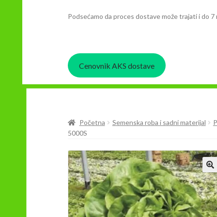
Podsećamo da proces dostave može trajati i do 7 
Cenovnik AKS dostave
Početna
Semenska roba i sadni materijal
5000S