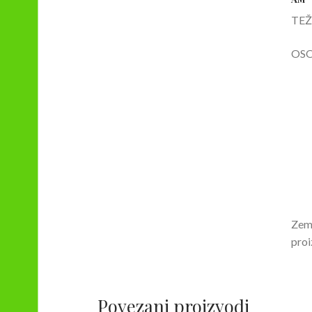
TEŽ
OSO
Zeml
proi
Povezani proizvodi