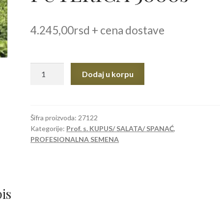
4.245,00
rsd
+ cena dostave
SEME
Dodaj u korpu
SALATA
Bellafore
ZIMSKA
PUTERICA
Šifra proizvoda:
27122
Kategorije:
Prof. s. KUPUS/ SALATA/ SPANAĆ
,
5000s
PROFESIONALNA SEMENA
količina
is