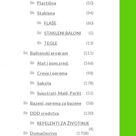
Plastična
(50)
Staklena
(94)
FLAŠE
(60)
STAKLENI BALONI
(5)
TEGLE
(13)
Baštenski program
(511)
Alat i pom.sred.
(166)
Creva i oprema
(98)
Saksije
(178)
Supstrati, Malč, Perlit
(51)
Bazeni, oprema za bazene
(58)
DDD sredstva
(130)
REPELENTI ZA ŽIVOTINJE
(4)
Domaćinstvo
(1708)