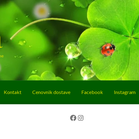
a
ne
Kontakt
Cenovnik dostave
Facebook
Instagram
g
O nama
Korpa
Plaćanje
Prodavnica
Facebook
Instagram