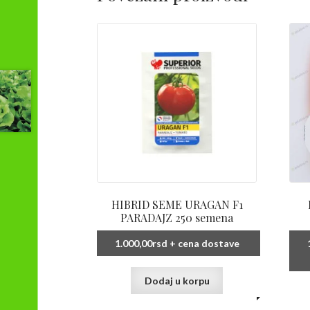
HIBRID SEME URAGAN F1
PARADAJZ 250 semena
1.000,00
rsd
+ cena dostave
Dodaj u korpu