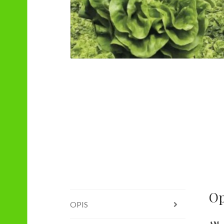
Op
OPIS
AM