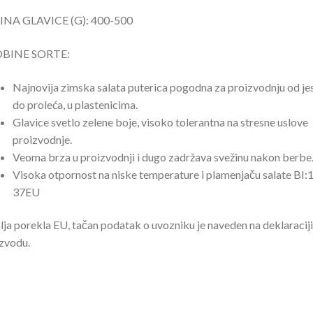
INA GLAVICE (G): 400-500
BINE SORTE:
Najnovija zimska salata puterica pogodna za proizvodnju od je
do proleća, u plastenicima.
Glavice svetlo zelene boje, visoko tolerantna na stresne uslove
proizvodnje.
Veoma brza u proizvodnji i dugo zadržava svežinu nakon berbe
Visoka otpornost na niske temperature i plamenjaču salate BI:
37EU
ja porekla EU, tačan podatak o uvozniku je naveden na deklaraciji
zvodu.