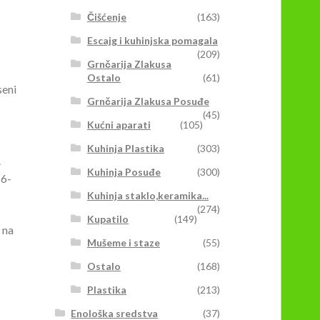
Čišćenje
(163)
Escajg i kuhinjska pomagala
(209)
Grnčarija Zlakusa
Ostalo
(61)
seni
Grnčarija Zlakusa Posuđe
(45)
Kućni aparati
(105)
Kuhinja Plastika
(303)
.
Kuhinja Posuđe
(300)
16-
Kuhinja staklo,keramika...
(274)
Kupatilo
(149)
 na
Mušeme i staze
(55)
Ostalo
(168)
Plastika
(213)
Enološka sredstva
(37)