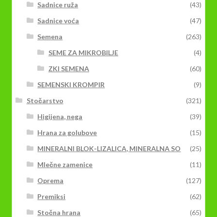
Sadnice ruža
(43)
Sadnice voća
(47)
Semena
(263)
SEME ZA MIKROBILJE
(4)
ZKI SEMENA
(60)
SEMENSKI KROMPIR
(9)
Stočarstvo
(321)
Higijena, nega
(39)
Hrana za golubove
(15)
MINERALNI BLOK-LIZALICA, MINERALNA SO
(25)
Mlečne zamenice
(11)
Oprema
(127)
Premiksi
(62)
Stočna hrana
(65)