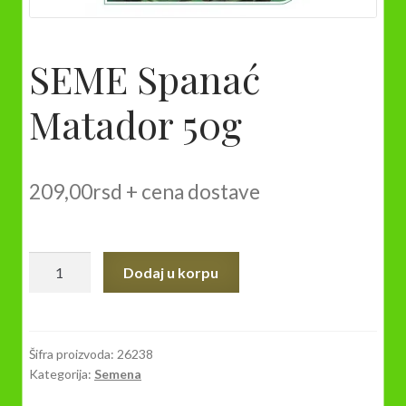
SEME Spanać
Matador 50g
209,00
rsd
+ cena dostave
SEME
Dodaj u korpu
Spanać
Matador
50g
količina
Šifra proizvoda:
26238
Kategorija:
Semena