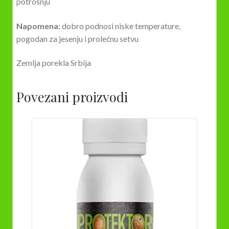
potrošnju
Napomena:
dobro podnosi niske temperature,
pogodan za jesenju i prolećnu setvu
Zemlja porekla Srbija
Povezani proizvodi