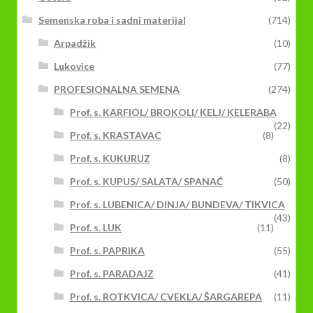
Semenska roba i sadni materijal
(714)
Arpadžik
(10)
Lukovice
(77)
PROFESIONALNA SEMENA
(274)
Prof. s. KARFIOL/ BROKOLI/ KELJ/ KELERABA
(22)
Prof. s. KRASTAVAC
(8)
Prof. s. KUKURUZ
(8)
Prof. s. KUPUS/ SALATA/ SPANAĆ
(50)
Prof. s. LUBENICA/ DINJA/ BUNDEVA/ TIKVICA
(43)
Prof. s. LUK
(11)
Prof. s. PAPRIKA
(55)
Prof. s. PARADAJZ
(41)
Prof. s. ROTKVICA/ CVEKLA/ ŠARGAREPA
(11)