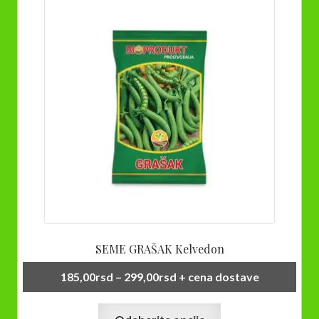
SEME GRAŠAK Kelvedon
Raspon
185,00
rsd
–
299,00
rsd
+ cena dostave
cena:
Ovaj
od