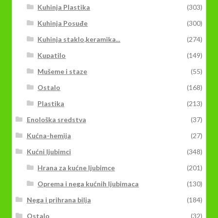
Kuhinja Plastika
(303)
Kuhinja Posuđe
(300)
Kuhinja staklo,keramika...
(274)
Kupatilo
(149)
Mušeme i staze
(55)
Ostalo
(168)
Plastika
(213)
Enološka sredstva
(37)
Kućna-hemija
(27)
Kućni ljubimci
(348)
Hrana za kućne ljubimce
(201)
Oprema i nega kućnih ljubimaca
(130)
Nega i prihrana bilja
(184)
Ostalo
(32)