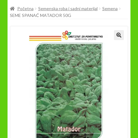
Prodavnica
Početna
Semenska roba i sadni materijal
Semena
SEME SPANAĆ MATADOR 50G