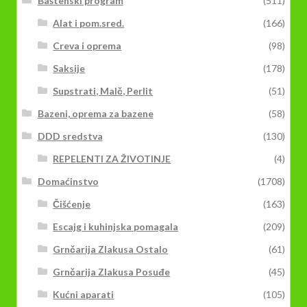
Baštenski program
(511)
Alat i pom.sred.
(166)
Creva i oprema
(98)
Saksije
(178)
Supstrati, Malč, Perlit
(51)
Bazeni, oprema za bazene
(58)
DDD sredstva
(130)
REPELENTI ZA ŽIVOTINJE
(4)
Domaćinstvo
(1708)
Čišćenje
(163)
Escajg i kuhinjska pomagala
(209)
Grnčarija Zlakusa Ostalo
(61)
Grnčarija Zlakusa Posuđe
(45)
Kućni aparati
(105)