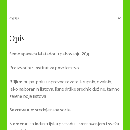
OPIS
Opis
Seme spanaća Matador u pakovanju
20g
.
Proizvođač: Institut za povrtarstvo
Biljka:
bujna, polu-uspravne rozete, krupnih, ovalnih,
lako naboranih listova, lisne drške srednje dužine, tamno
zelene boje listova
Sazrevanje:
srednje rana sorta
Namena:
za industrijsku preradu – smrzavanjem i svežu