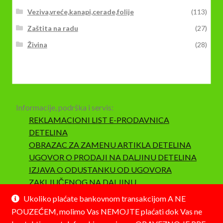
Veziva,vreće,kanapi,cerade,folije
(113)
Zaštita na radu
(27)
Živina
(28)
Informacije, podrška i servis:
REKLAMACIONI LIST E-PRODAVNICA
DETELINA
OBRAZAC ZA ZAMENU ARTIKLA DETELINA
UGOVOR O PRODAJI NA DALJINU DETELINA
IZJAVA O ODUSTANKU OD UGOVORA
ZAKLJUČENOG NA DALJINU
SAOBRAZNOST I REKLAMACIJA
Ukoliko plaćate bankovnom transakcijom A NE
POUZEĆEM, molimo Vas NEMOJTE plaćati dok Vas ne