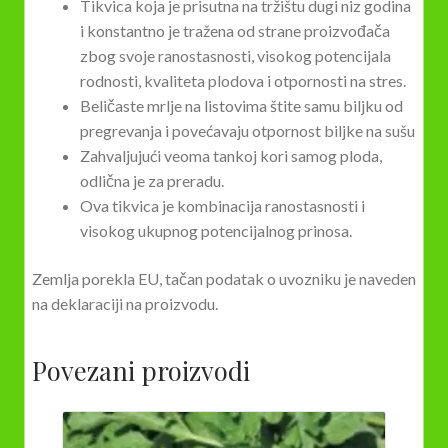
Tikvica koja je prisutna na tržištu dugi niz godina
i konstantno je tražena od strane proizvođača
zbog svoje ranostasnosti, visokog potencijala
rodnosti, kvaliteta plodova i otpornosti na stres.
Beličaste mrlje na listovima štite samu biljku od
pregrevanja i povećavaju otpornost biljke na sušu
Zahvaljujući veoma tankoj kori samog ploda,
odlična je za preradu.
Ova tikvica je kombinacija ranostasnosti i
visokog ukupnog potencijalnog prinosa.
Zemlja porekla EU, tačan podatak o uvozniku je naveden
na deklaraciji na proizvodu.
Povezani proizvodi