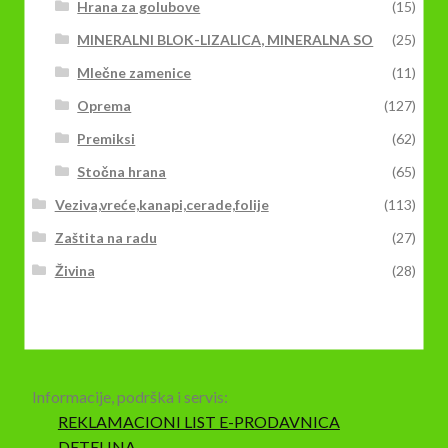
Hrana za golubove
(15)
MINERALNI BLOK-LIZALICA, MINERALNA SO
(25)
Mlečne zamenice
(11)
Oprema
(127)
Premiksi
(62)
Stočna hrana
(65)
Veziva,vreće,kanapi,cerade,folije
(113)
Zaštita na radu
(27)
Živina
(28)
Informacije, podrška i servis:
REKLAMACIONI LIST E-PRODAVNICA
DETELINA