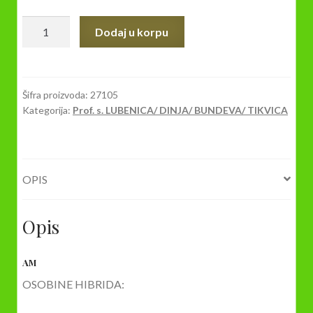
SEME
Dodaj u korpu
TIKVICA
Escenderany
F1
500s
Šifra proizvoda:
27105
Kategorija:
Prof. s. LUBENICA/ DINJA/ BUNDEVA/ TIKVICA
količina
OPIS
Opis
AM
OSOBINE HIBRIDA: