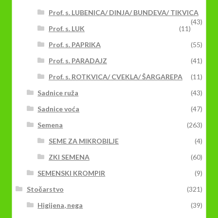
Prof. s. LUBENICA/ DINJA/ BUNDEVA/ TIKVICA
(43)
Prof. s. LUK
(11)
Prof. s. PAPRIKA
(55)
Prof. s. PARADAJZ
(41)
Prof. s. ROTKVICA/ CVEKLA/ ŠARGAREPA
(11)
Sadnice ruža
(43)
Sadnice voća
(47)
Semena
(263)
SEME ZA MIKROBILJE
(4)
ZKI SEMENA
(60)
SEMENSKI KROMPIR
(9)
Stočarstvo
(321)
Higijena, nega
(39)