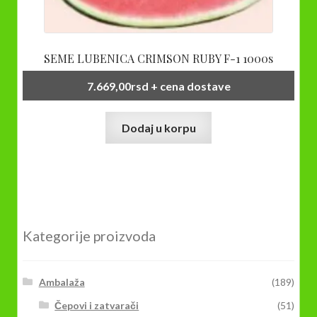
SEME LUBENICA CRIMSON RUBY F-1 1000s
7.669,00
rsd
+ cena dostave
Dodaj u korpu
Kategorije proizvoda
Ambalaža
(189)
Čepovi i zatvarači
(51)