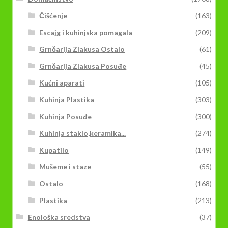
Čišćenje
(163)
Escajg i kuhinjska pomagala
(209)
Grnčarija Zlakusa Ostalo
(61)
Grnčarija Zlakusa Posuđe
(45)
Kućni aparati
(105)
Kuhinja Plastika
(303)
Kuhinja Posuđe
(300)
Kuhinja staklo,keramika...
(274)
Kupatilo
(149)
Mušeme i staze
(55)
Ostalo
(168)
Plastika
(213)
Enološka sredstva
(37)