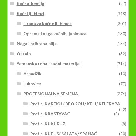
Kućna-hemija
(27)
Kućni ljubimci
(348)
Hrana za kućne ljubimce
(201)
Oprema i nega kućnih ljubimaca
(130)
Nega i prihrana bilja
(184)
Ostalo
(32)
Semenska roba i sadni materijal
(714)
Arpadžik
(10)
Lukovice
(77)
PROFESIONALNA SEMENA
(274)
Prof. s. KARFIOL/ BROKOLI/ KELJ/ KELERABA
(22)
Prof. s. KRASTAVAC
(8)
Prof. s. KUKURUZ
(8)
Prof. s. KUPUS/ SALATA/ SPANAĆ
(50)