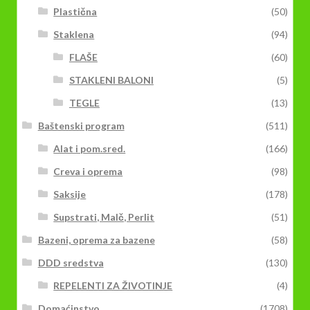
Plastična
(50)
Staklena
(94)
FLAŠE
(60)
STAKLENI BALONI
(5)
TEGLE
(13)
Baštenski program
(511)
Alat i pom.sred.
(166)
Creva i oprema
(98)
Saksije
(178)
Supstrati, Malč, Perlit
(51)
Bazeni, oprema za bazene
(58)
DDD sredstva
(130)
REPELENTI ZA ŽIVOTINJE
(4)
Domaćinstvo
(1708)