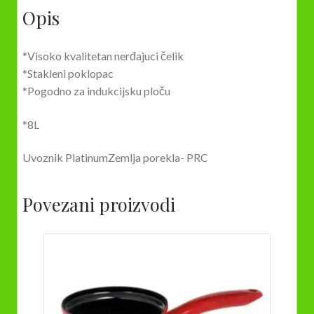
Opis
*Visoko kvalitetan nerđajuci čelik
*Stakleni poklopac
*Pogodno za indukcijsku ploču
*8L
Uvoznik PlatinumZemlja porekla- PRC
Povezani proizvodi