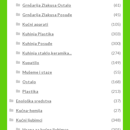
Grnčarija Zlakusa Ostalo
(61)
Grnčarija Zlakusa Posuđe
(45)
Kućni aparati
(105)
Kuhinja Plastika
(303)
Kuhinja Posuđe
(300)
Kuhinja staklo,keramika...
(274)
Kupatilo
(149)
Mušeme i staze
(55)
Ostalo
(168)
Plastika
(213)
Enološka sredstva
(37)
Kućna-hemija
(27)
Kućni ljubimci
(348)
Hrana za kućne ljubimce
(201)