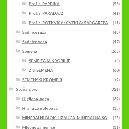
Prof. s. PAPRIKA
(55)
Prof. s. PARADAJZ
(41)
Prof. s. ROTKVICA/ CVEKLA/ ŠARGAREPA
(11)
Sadnice ruža
(43)
Sadnice voća
(47)
Semena
(263)
SEME ZA MIKROBILJE
(4)
ZKI SEMENA
(60)
SEMENSKI KROMPIR
(9)
Stočarstvo
(321)
Higijena, nega
(39)
Hrana za golubove
(15)
MINERALNI BLOK-LIZALICA, MINERALNA SO
(25)
Mlečne zamenice
(11)