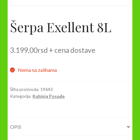
Šerpa Exellent 8L
3.199,00
rsd
+ cena dostave
Nema na zalihama
Šifra proizvoda:
19643
Kategorija:
Kuhinja Posuđe
OPIS