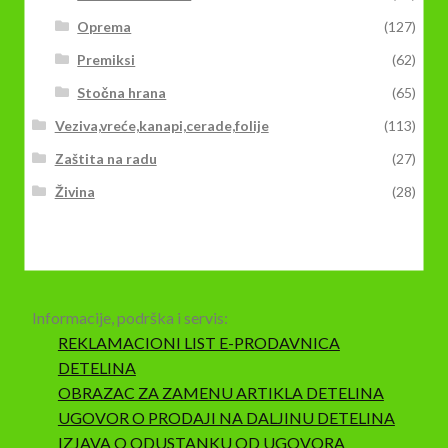
Oprema
(127)
Premiksi
(62)
Stočna hrana
(65)
Veziva,vreće,kanapi,cerade,folije
(113)
Zaštita na radu
(27)
Živina
(28)
Informacije, podrška i servis:
REKLAMACIONI LIST E-PRODAVNICA
DETELINA
OBRAZAC ZA ZAMENU ARTIKLA DETELINA
UGOVOR O PRODAJI NA DALJINU DETELINA
IZJAVA O ODUSTANKU OD UGOVORA