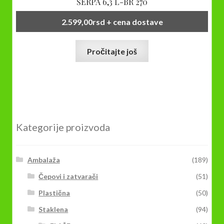
ŠERPA 6,3 L-BR 270
2.599,00
rsd
+ cena dostave
Pročitajte još
Kategorije proizvoda
Ambalaža
(189)
Čepovi i zatvarači
(51)
Plastična
(50)
Staklena
(94)