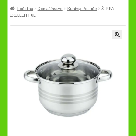
Prodavnica
Početna
Domaćinstvo
Kuhinja Posuđe
ŠERPA
EXELLENT 8L