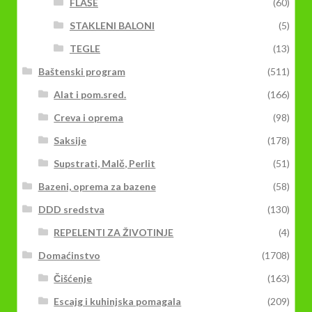
FLAŠE
(60)
STAKLENI BALONI
(5)
TEGLE
(13)
Baštenski program
(511)
Alat i pom.sred.
(166)
Creva i oprema
(98)
Saksije
(178)
Supstrati, Malč, Perlit
(51)
Bazeni, oprema za bazene
(58)
DDD sredstva
(130)
REPELENTI ZA ŽIVOTINJE
(4)
Domaćinstvo
(1708)
Čišćenje
(163)
Escajg i kuhinjska pomagala
(209)