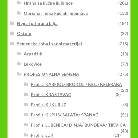
Hrana za kućne ljubimce
(201)
Oprema i nega kućnih ljubimaca
(130)
Nega i prihrana bilja
(184)
Ostalo
(32)
Semenska roba i sadni materijal
(715)
Arpadžik
(10)
Lukovice
(77)
PROFESIONALNA SEMENA
(275)
Prof. s. KARFIOL/ BROKOLI/ KELJ/ KELERABA
(22)
Prof. s. KRASTAVAC
(8)
Prof. s. KUKURUZ
(8)
Prof. s. KUPUS/ SALATA/ SPANAĆ
(51)
Prof. s. LUBENICA/ DINJA/ BUNDEVA/ TIKVICA
(43)
Prof. s. LUK
(11)