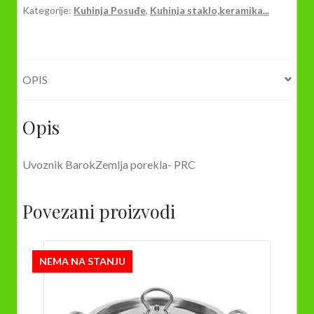
Kategorije:
Kuhinja Posuđe
,
Kuhinja staklo,keramika...
180cc
6/1
količina
OPIS
Opis
Uvoznik BarokZemlja porekla- PRC
Povezani proizvodi
NEMA NA STANJU