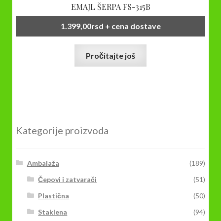
EMAJL ŠERPA FS-315B
1.399,00
rsd
+ cena dostave
Pročitajte još
Kategorije proizvoda
Ambalaža
(189)
Čepovi i zatvarači
(51)
Plastična
(50)
Staklena
(94)