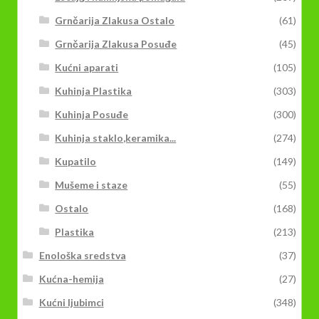
Grnčarija Zlakusa Ostalo
(61)
Grnčarija Zlakusa Posuđe
(45)
Kućni aparati
(105)
Kuhinja Plastika
(303)
Kuhinja Posuđe
(300)
Kuhinja staklo,keramika...
(274)
Kupatilo
(149)
Mušeme i staze
(55)
Ostalo
(168)
Plastika
(213)
Enološka sredstva
(37)
Kućna-hemija
(27)
Kućni ljubimci
(348)