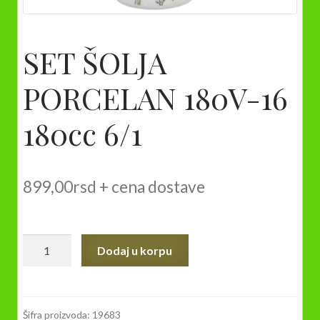
SET ŠOLJA
PORCELAN 180V-16
180cc 6/1
899,00
rsd
+ cena dostave
SET
Dodaj u korpu
ŠOLJA
PORCELAN
180V-
16
Šifra proizvoda:
19683