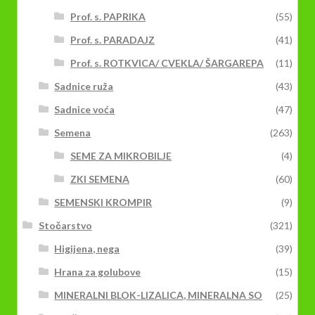
Prof. s. PAPRIKA
(55)
Prof. s. PARADAJZ
(41)
Prof. s. ROTKVICA/ CVEKLA/ ŠARGAREPA
(11)
Sadnice ruža
(43)
Sadnice voća
(47)
Semena
(263)
SEME ZA MIKROBILJE
(4)
ZKI SEMENA
(60)
SEMENSKI KROMPIR
(9)
Stočarstvo
(321)
Higijena, nega
(39)
Hrana za golubove
(15)
MINERALNI BLOK-LIZALICA, MINERALNA SO
(25)