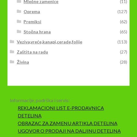
Mlečne zamenice
(11)
Oprema
(127)
Premiksi
(62)
Stočna hrana
(65)
Veziva,vreće,kanapi,cerade,folije
(113)
Zaštita na radu
(27)
Živina
(28)
Informacije, podrška i servis:
REKLAMACIONI LIST E-PRODAVNICA
DETELINA
OBRAZAC ZA ZAMENU ARTIKLA DETELINA
UGOVOR O PRODAJI NA DALJINU DETELINA