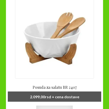
Posuda za salatu BR 2407
2.099,00
rsd
+ cena dostave