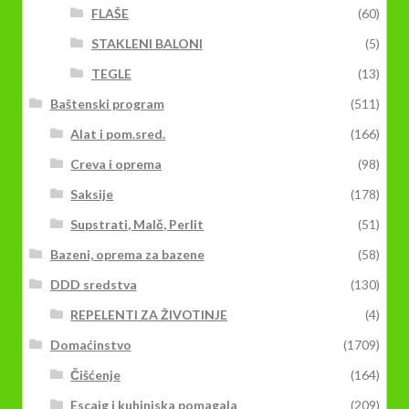
FLAŠE
(60)
STAKLENI BALONI
(5)
TEGLE
(13)
Baštenski program
(511)
Alat i pom.sred.
(166)
Creva i oprema
(98)
Saksije
(178)
Supstrati, Malč, Perlit
(51)
Bazeni, oprema za bazene
(58)
DDD sredstva
(130)
REPELENTI ZA ŽIVOTINJE
(4)
Domaćinstvo
(1709)
Čišćenje
(164)
Escajg i kuhinjska pomagala
(209)