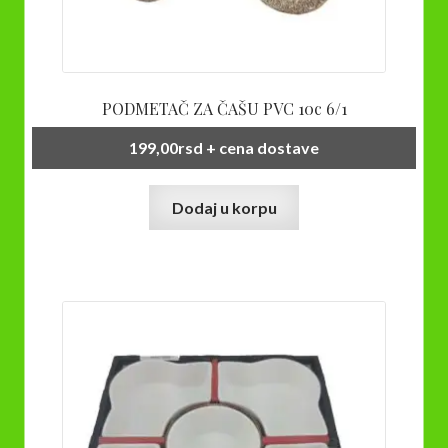
PODMETAČ ZA ČAŠU PVC 10c 6/1
199,00
rsd
+ cena dostave
Dodaj u korpu