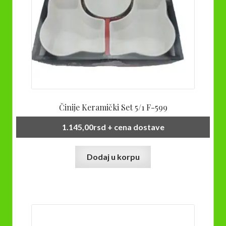
Činije Keramički Set 5/1 F-599
1.145,00
rsd
+ cena dostave
Dodaj u korpu