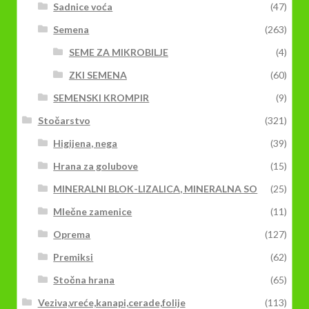
Sadnice voća
(47)
Semena
(263)
SEME ZA MIKROBILJE
(4)
ZKI SEMENA
(60)
SEMENSKI KROMPIR
(9)
Stočarstvo
(321)
Higijena, nega
(39)
Hrana za golubove
(15)
MINERALNI BLOK-LIZALICA, MINERALNA SO
(25)
Mlečne zamenice
(11)
Oprema
(127)
Premiksi
(62)
Stočna hrana
(65)
Veziva,vreće,kanapi,cerade,folije
(113)