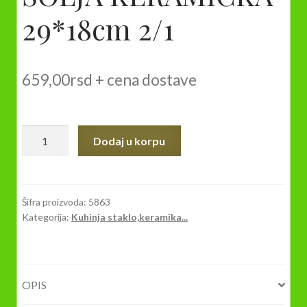
29*18cm 2/1
659,00
rsd
+ cena dostave
ŠOLJA
Dodaj u korpu
KERAMIČKA
29*18cm
2/1
količina
Šifra proizvoda:
5863
Kategorija:
Kuhinja staklo,keramika...
OPIS