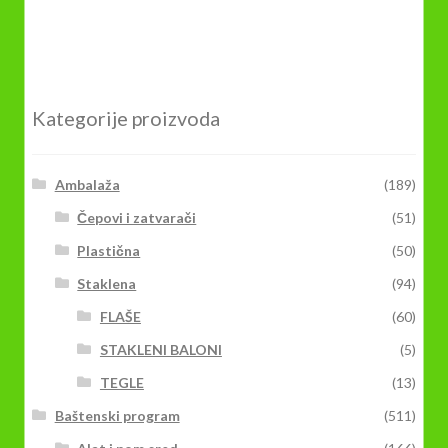
Kategorije proizvoda
Ambalaža
(189)
Čepovi i zatvarači
(51)
Plastična
(50)
Staklena
(94)
FLAŠE
(60)
STAKLENI BALONI
(5)
TEGLE
(13)
Baštenski program
(511)