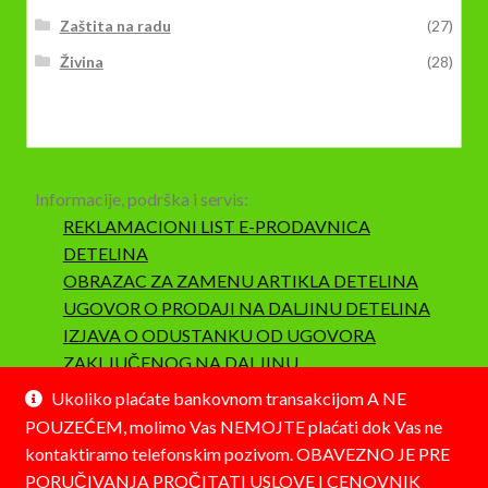
Zaštita na radu
(27)
Živina
(28)
Informacije, podrška i servis:
REKLAMACIONI LIST E-PRODAVNICA
DETELINA
OBRAZAC ZA ZAMENU ARTIKLA DETELINA
UGOVOR O PRODAJI NA DALJINU DETELINA
IZJAVA O ODUSTANKU OD UGOVORA
ZAKLJUČENOG NA DALJINU
SAOBRAZNOST I REKLAMACIJA
Ukoliko plaćate bankovnom transakcijom A NE
POUZEĆEM, molimo Vas NEMOJTE plaćati dok Vas ne
kontaktiramo telefonskim pozivom. OBAVEZNO JE PRE
PORUČIVANJA PROČITATI USLOVE I CENOVNIK