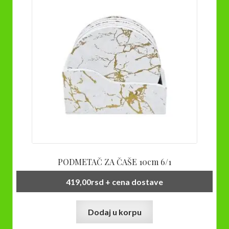
PODMETAČ ZA ČAŠE 10cm 6/1
419,00
rsd
+ cena dostave
Dodaj u korpu