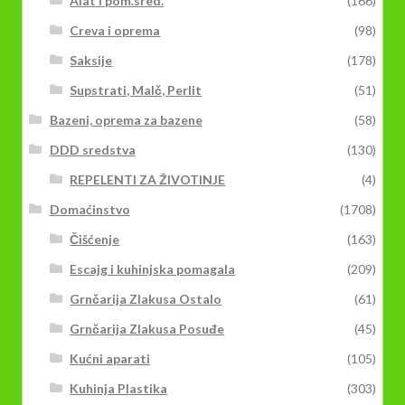
Alat i pom.sred.
(166)
Creva i oprema
(98)
Saksije
(178)
Supstrati, Malč, Perlit
(51)
Bazeni, oprema za bazene
(58)
DDD sredstva
(130)
REPELENTI ZA ŽIVOTINJE
(4)
Domaćinstvo
(1708)
Čišćenje
(163)
Escajg i kuhinjska pomagala
(209)
Grnčarija Zlakusa Ostalo
(61)
Grnčarija Zlakusa Posuđe
(45)
Kućni aparati
(105)
Kuhinja Plastika
(303)