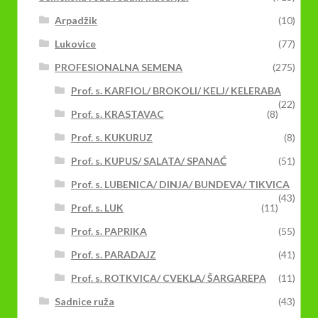
Arpadžik
(10)
Lukovice
(77)
PROFESIONALNA SEMENA
(275)
Prof. s. KARFIOL/ BROKOLI/ KELJ/ KELERABA
(22)
Prof. s. KRASTAVAC
(8)
Prof. s. KUKURUZ
(8)
Prof. s. KUPUS/ SALATA/ SPANAĆ
(51)
Prof. s. LUBENICA/ DINJA/ BUNDEVA/ TIKVICA
(43)
Prof. s. LUK
(11)
Prof. s. PAPRIKA
(55)
Prof. s. PARADAJZ
(41)
Prof. s. ROTKVICA/ CVEKLA/ ŠARGAREPA
(11)
Sadnice ruža
(43)