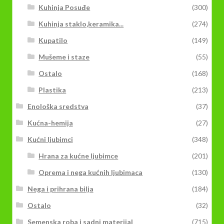
Kuhinja Posuđe
(300)
Kuhinja staklo,keramika...
(274)
Kupatilo
(149)
Mušeme i staze
(55)
Ostalo
(168)
Plastika
(213)
Enološka sredstva
(37)
Kućna-hemija
(27)
Kućni ljubimci
(348)
Hrana za kućne ljubimce
(201)
Oprema i nega kućnih ljubimaca
(130)
Nega i prihrana bilja
(184)
Ostalo
(32)
Semenska roba i sadni materijal
(715)