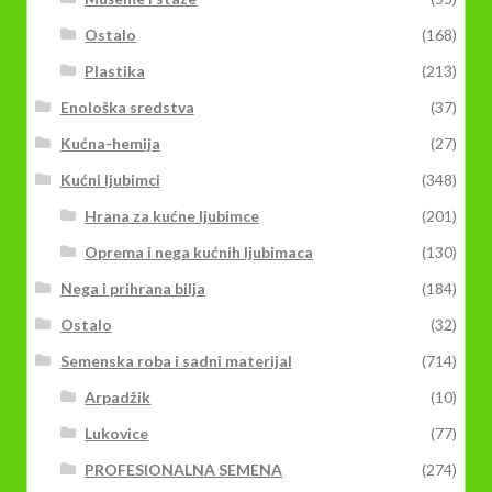
Ostalo
(168)
Plastika
(213)
Enološka sredstva
(37)
Kućna-hemija
(27)
Kućni ljubimci
(348)
Hrana za kućne ljubimce
(201)
Oprema i nega kućnih ljubimaca
(130)
Nega i prihrana bilja
(184)
Ostalo
(32)
Semenska roba i sadni materijal
(714)
Arpadžik
(10)
Lukovice
(77)
PROFESIONALNA SEMENA
(274)