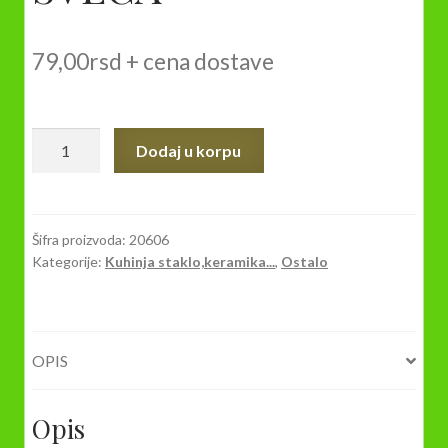
79,00
rsd
+ cena dostave
STAKLENI
Dodaj u korpu
DRŽAČ
SVEĆA
količina
Šifra proizvoda:
20606
Kategorije:
Kuhinja staklo,keramika...
,
Ostalo
OPIS
Opis