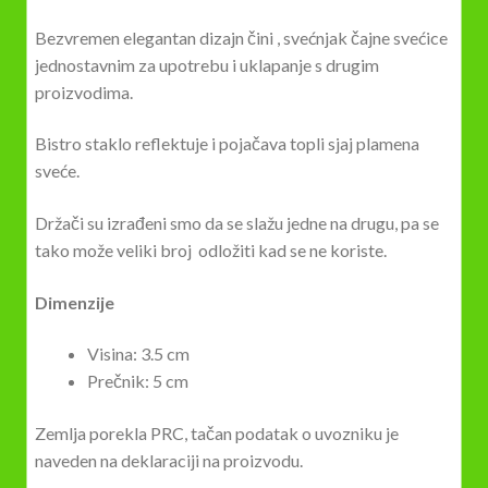
Bezvremen elegantan dizajn čini , svećnjak čajne svećice
jednostavnim za upotrebu i uklapanje s drugim
proizvodima.
Bistro staklo reflektuje i pojačava topli sjaj plamena
sveće.
Držači su izrađeni smo da se slažu jedne na drugu, pa se
tako može veliki broj odložiti kad se ne koriste.
Dimenzije
Visina:
3.5 cm
Prečnik:
5 cm
Zemlja porekla PRC, tačan podatak o uvozniku je
naveden na deklaraciji na proizvodu.