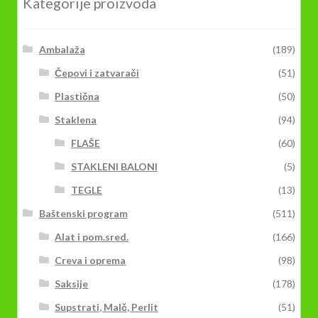
Kategorije proizvoda
Ambalaža
(189)
Čepovi i zatvarači
(51)
Plastična
(50)
Staklena
(94)
FLAŠE
(60)
STAKLENI BALONI
(5)
TEGLE
(13)
Baštenski program
(511)
Alat i pom.sred.
(166)
Creva i oprema
(98)
Saksije
(178)
Supstrati, Malč, Perlit
(51)