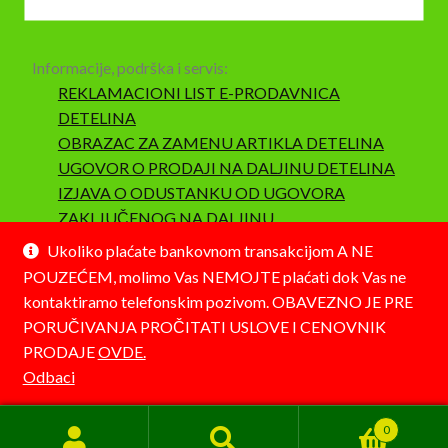
Informacije, podrška i servis:
REKLAMACIONI LIST E-PRODAVNICA
DETELINA
OBRAZAC ZA ZAMENU ARTIKLA DETELINA
UGOVOR O PRODAJI NA DALJINU DETELINA
IZJAVA O ODUSTANKU OD UGOVORA
ZAKLJUČENOG NA DALJINU
SAOBRAZNOST I REKLAMACIJA
Ukoliko plaćate bankovnom transakcijom A NE
POUZEĆEM, molimo Vas NEMOJTE plaćati dok Vas ne
kontaktiramo telefonskim pozivom. OBAVEZNO JE PRE
PORUČIVANJA PROČITATI USLOVE I CENOVNIK
PRODAJE
OVDE.
© Detelina 2026
Odbaci
Napravljeno pomoću WooCommerce-a
.
0