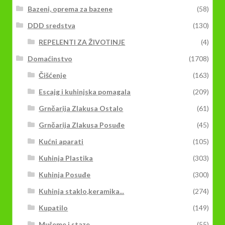
Bazeni, oprema za bazene
(58)
DDD sredstva
(130)
REPELENTI ZA ŽIVOTINJE
(4)
Domaćinstvo
(1708)
Čišćenje
(163)
Escajg i kuhinjska pomagala
(209)
Grnčarija Zlakusa Ostalo
(61)
Grnčarija Zlakusa Posuđe
(45)
Kućni aparati
(105)
Kuhinja Plastika
(303)
Kuhinja Posuđe
(300)
Kuhinja staklo,keramika...
(274)
Kupatilo
(149)
Mušeme i staze
(55)