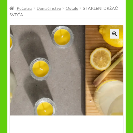
Prodavnica
Početna
Domaćinstvo
Ostalo
STAKLENI DRŽAČ
SVEĆA