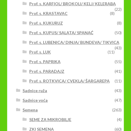
Prof. s. KARFIOL/ BROKOLI/ KELJ/ KELERABA
(22)
Prof. s. KRASTAVAC
(8)
Prof. s. KUKURUZ
(8)
Prof. s. KUPUS/ SALATA/ SPANAĆ
(50)
Prof. s. LUBENICA/ DINJA/ BUNDEVA/ TIKVICA
(43)
Prof. s. LUK
(11)
Prof. s. PAPRIKA
(55)
Prof. s. PARADAJZ
(41)
Prof. s. ROTKVICA/ CVEKLA/ ŠARGAREPA
(11)
Sadnice ruža
(43)
Sadnice voća
(47)
Semena
(263)
SEME ZA MIKROBILJE
(4)
ZKI SEMENA
(60)