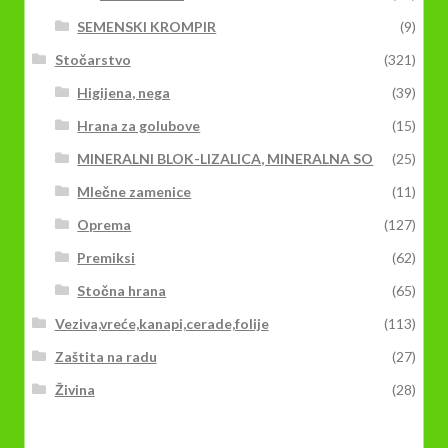
SEMENSKI KROMPIR
(9)
Stočarstvo
(321)
Higijena, nega
(39)
Hrana za golubove
(15)
MINERALNI BLOK-LIZALICA, MINERALNA SO
(25)
Mlečne zamenice
(11)
Oprema
(127)
Premiksi
(62)
Stočna hrana
(65)
Veziva,vreće,kanapi,cerade,folije
(113)
Zaštita na radu
(27)
Živina
(28)