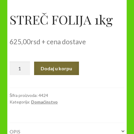
STREČ FOLIJA 1kg
625,00
rsd
+ cena dostave
STREČ
Dodaj u korpu
FOLIJA
1kg
količina
Šifra proizvoda:
4424
Kategorija:
Domaćinstvo
OPIS