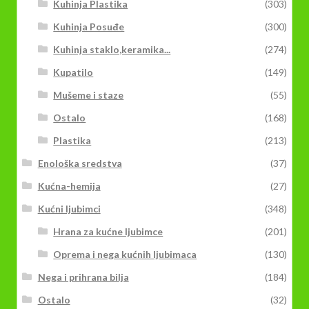
Kuhinja Plastika
(303)
Kuhinja Posuđe
(300)
Kuhinja staklo,keramika...
(274)
Kupatilo
(149)
Mušeme i staze
(55)
Ostalo
(168)
Plastika
(213)
Enološka sredstva
(37)
Kućna-hemija
(27)
Kućni ljubimci
(348)
Hrana za kućne ljubimce
(201)
Oprema i nega kućnih ljubimaca
(130)
Nega i prihrana bilja
(184)
Ostalo
(32)