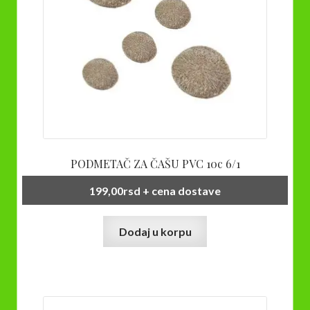
PODMETAČ ZA ČAŠU PVC 10c 6/1
199,00
rsd
+ cena dostave
Dodaj u korpu