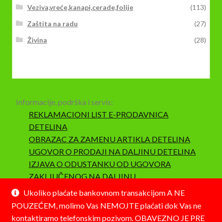
Veziva,vreće,kanapi,cerade,folije
(113)
Zaštita na radu
(27)
Živina
(28)
Informacije, podrška i servis:
REKLAMACIONI LIST E-PRODAVNICA
DETELINA
OBRAZAC ZA ZAMENU ARTIKLA DETELINA
UGOVOR O PRODAJI NA DALJINU DETELINA
IZJAVA O ODUSTANKU OD UGOVORA
ZAKLJUČENOG NA DALJINU
SAOBRAZNOST I REKLAMACIJA
Ukoliko plaćate bankovnom transakcijom A NE
POUZEĆEM, molimo Vas NEMOJTE plaćati dok Vas ne
kontaktiramo telefonskim pozivom. OBAVEZNO JE PRE