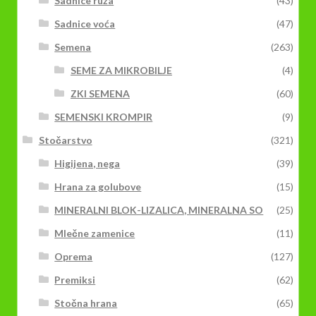
Sadnice ruža
(43)
Sadnice voća
(47)
Semena
(263)
SEME ZA MIKROBILJE
(4)
ZKI SEMENA
(60)
SEMENSKI KROMPIR
(9)
Stočarstvo
(321)
Higijena, nega
(39)
Hrana za golubove
(15)
MINERALNI BLOK-LIZALICA, MINERALNA SO
(25)
Mlečne zamenice
(11)
Oprema
(127)
Premiksi
(62)
Stočna hrana
(65)