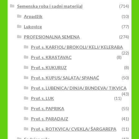
Semenska roba i sadni materijal
(714)
Arpadžik
(10)
Lukovice
(77)
PROFESIONALNA SEMENA
(274)
Prof. s. KARFIOL/ BROKOLI/ KELJ/ KELERABA
(22)
Prof. s. KRASTAVAC
(8)
Prof. s. KUKURUZ
(8)
Prof. s. KUPUS/ SALATA/ SPANAĆ
(50)
Prof. s. LUBENICA/ DINJA/ BUNDEVA/ TIKVICA
(43)
Prof. s. LUK
(11)
Prof. s. PAPRIKA
(55)
Prof. s. PARADAJZ
(41)
Prof. s. ROTKVICA/ CVEKLA/ ŠARGAREPA
(11)