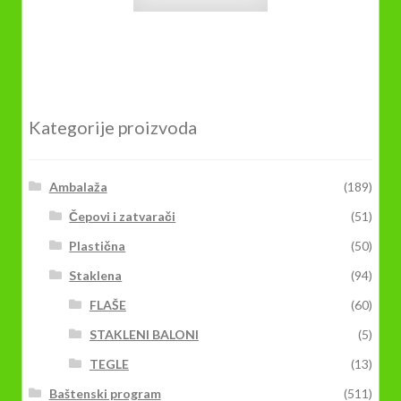
Kategorije proizvoda
Ambalaža
(189)
Čepovi i zatvarači
(51)
Plastična
(50)
Staklena
(94)
FLAŠE
(60)
STAKLENI BALONI
(5)
TEGLE
(13)
Baštenski program
(511)