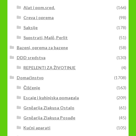
Alat i pom.sred.
(166)
Creva i oprema
(98)
Saksije
(178)
Supstrati, Malč, Perlit
(51)
Bazeni, oprema za bazene
(58)
DDD sredstva
(130)
REPELENTI ZA ŽIVOTINJE
(4)
Domaćinstvo
(1708)
Čišćenje
(163)
Escajg i kuhinjska pomagala
(209)
Grnčarija Zlakusa Ostalo
(61)
Grnčarija Zlakusa Posuđe
(45)
Kućni aparati
(105)