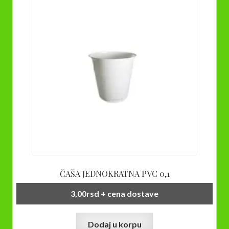
ČAŠA JEDNOKRATNA PVC 0,1
3,00
rsd
+ cena dostave
Dodaj u korpu