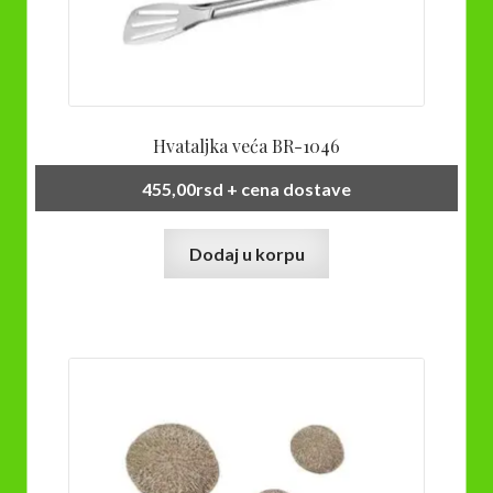
Hvataljka veća BR-1046
455,00
rsd
+ cena dostave
Dodaj u korpu