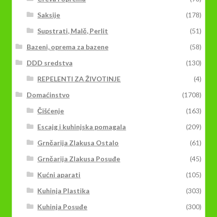
Saksije
(178)
Supstrati, Malč, Perlit
(51)
Bazeni, oprema za bazene
(58)
DDD sredstva
(130)
REPELENTI ZA ŽIVOTINJE
(4)
Domaćinstvo
(1708)
Čišćenje
(163)
Escajg i kuhinjska pomagala
(209)
Grnčarija Zlakusa Ostalo
(61)
Grnčarija Zlakusa Posuđe
(45)
Kućni aparati
(105)
Kuhinja Plastika
(303)
Kuhinja Posuđe
(300)