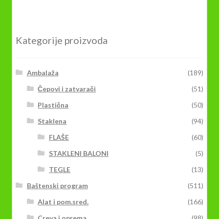
Kategorije proizvoda
Ambalaža
(189)
Čepovi i zatvarači
(51)
Plastična
(50)
Staklena
(94)
FLAŠE
(60)
STAKLENI BALONI
(5)
TEGLE
(13)
Baštenski program
(511)
Alat i pom.sred.
(166)
Creva i oprema
(98)