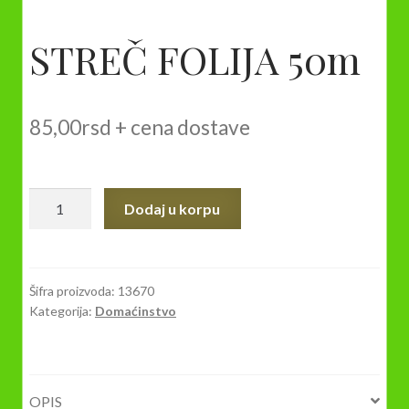
STREČ FOLIJA 50m
85,00
rsd
+ cena dostave
STREČ
Dodaj u korpu
FOLIJA
50m
količina
Šifra proizvoda:
13670
Kategorija:
Domaćinstvo
OPIS