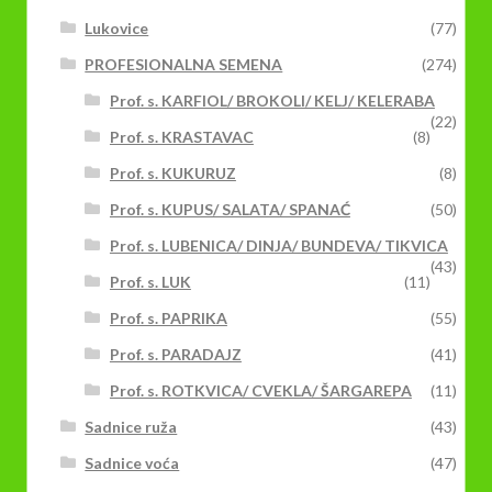
Lukovice
(77)
PROFESIONALNA SEMENA
(274)
Prof. s. KARFIOL/ BROKOLI/ KELJ/ KELERABA
(22)
Prof. s. KRASTAVAC
(8)
Prof. s. KUKURUZ
(8)
Prof. s. KUPUS/ SALATA/ SPANAĆ
(50)
Prof. s. LUBENICA/ DINJA/ BUNDEVA/ TIKVICA
(43)
Prof. s. LUK
(11)
Prof. s. PAPRIKA
(55)
Prof. s. PARADAJZ
(41)
Prof. s. ROTKVICA/ CVEKLA/ ŠARGAREPA
(11)
Sadnice ruža
(43)
Sadnice voća
(47)