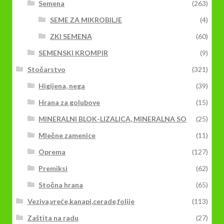
Semena
(263)
SEME ZA MIKROBILJE
(4)
ZKI SEMENA
(60)
SEMENSKI KROMPIR
(9)
Stočarstvo
(321)
Higijena, nega
(39)
Hrana za golubove
(15)
MINERALNI BLOK-LIZALICA, MINERALNA SO
(25)
Mlečne zamenice
(11)
Oprema
(127)
Premiksi
(62)
Stočna hrana
(65)
Veziva,vreće,kanapi,cerade,folije
(113)
Zaštita na radu
(27)