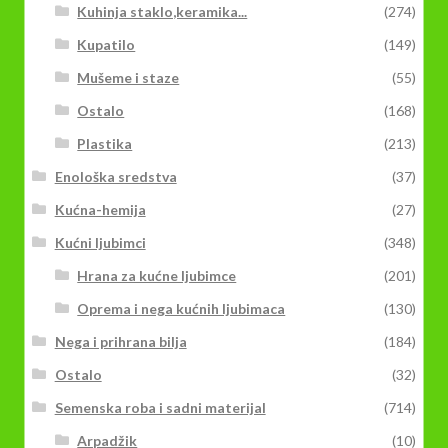
Kuhinja staklo,keramika...
(274)
Kupatilo
(149)
Mušeme i staze
(55)
Ostalo
(168)
Plastika
(213)
Enološka sredstva
(37)
Kućna-hemija
(27)
Kućni ljubimci
(348)
Hrana za kućne ljubimce
(201)
Oprema i nega kućnih ljubimaca
(130)
Nega i prihrana bilja
(184)
Ostalo
(32)
Semenska roba i sadni materijal
(714)
Arpadžik
(10)