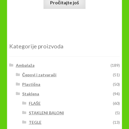
Pročitajte još
Kategorije proizvoda
Ambalaža
(189)
Čepovi i zatvarači
(51)
Plastična
(50)
Staklena
(94)
FLAŠE
(60)
STAKLENI BALONI
(5)
TEGLE
(13)