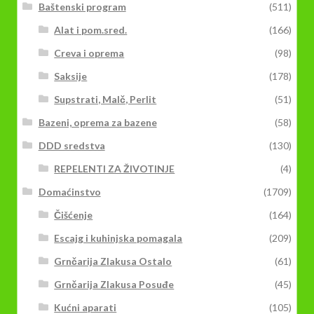
Baštenski program
(511)
Alat i pom.sred.
(166)
Creva i oprema
(98)
Saksije
(178)
Supstrati, Malč, Perlit
(51)
Bazeni, oprema za bazene
(58)
DDD sredstva
(130)
REPELENTI ZA ŽIVOTINJE
(4)
Domaćinstvo
(1709)
Čišćenje
(164)
Escajg i kuhinjska pomagala
(209)
Grnčarija Zlakusa Ostalo
(61)
Grnčarija Zlakusa Posuđe
(45)
Kućni aparati
(105)