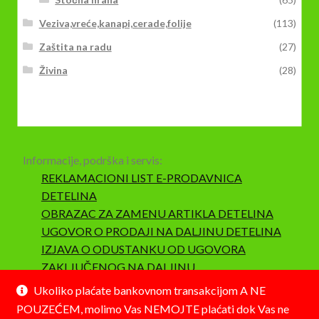
Veziva,vreće,kanapi,cerade,folije
(113)
Zaštita na radu
(27)
Živina
(28)
Informacije, podrška i servis:
REKLAMACIONI LIST E-PRODAVNICA
DETELINA
OBRAZAC ZA ZAMENU ARTIKLA DETELINA
UGOVOR O PRODAJI NA DALJINU DETELINA
IZJAVA O ODUSTANKU OD UGOVORA
ZAKLJUČENOG NA DALJINU
SAOBRAZNOST I REKLAMACIJA
Ukoliko plaćate bankovnom transakcijom A NE
POUZEĆEM, molimo Vas NEMOJTE plaćati dok Vas ne