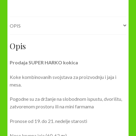
OPIS
Opis
Prodaja SUPER HARKO kokica
Koke kombinovanih svojstava za proizvodnju i jaja i
mesa.
Pogodne su za držanje na slobodnom ispustu, dvorištu,
zatvorenom prostoru ili na mini farmama
Pronose od 19. do 21. nedelje starosti
Nose krupna jaja (60-62 gr)