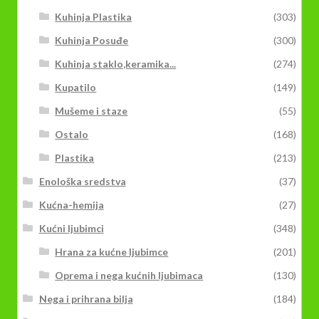
Kuhinja Plastika
(303)
Kuhinja Posuđe
(300)
Kuhinja staklo,keramika...
(274)
Kupatilo
(149)
Mušeme i staze
(55)
Ostalo
(168)
Plastika
(213)
Enološka sredstva
(37)
Kućna-hemija
(27)
Kućni ljubimci
(348)
Hrana za kućne ljubimce
(201)
Oprema i nega kućnih ljubimaca
(130)
Nega i prihrana bilja
(184)