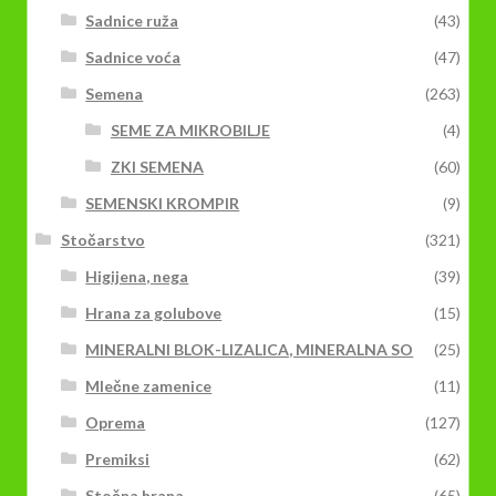
Sadnice ruža
(43)
Sadnice voća
(47)
Semena
(263)
SEME ZA MIKROBILJE
(4)
ZKI SEMENA
(60)
SEMENSKI KROMPIR
(9)
Stočarstvo
(321)
Higijena, nega
(39)
Hrana za golubove
(15)
MINERALNI BLOK-LIZALICA, MINERALNA SO
(25)
Mlečne zamenice
(11)
Oprema
(127)
Premiksi
(62)
Stočna hrana
(65)