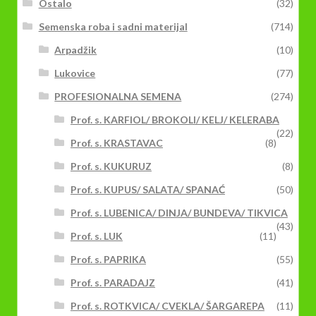
Ostalo
(32)
Semenska roba i sadni materijal
(714)
Arpadžik
(10)
Lukovice
(77)
PROFESIONALNA SEMENA
(274)
Prof. s. KARFIOL/ BROKOLI/ KELJ/ KELERABA
(22)
Prof. s. KRASTAVAC
(8)
Prof. s. KUKURUZ
(8)
Prof. s. KUPUS/ SALATA/ SPANAĆ
(50)
Prof. s. LUBENICA/ DINJA/ BUNDEVA/ TIKVICA
(43)
Prof. s. LUK
(11)
Prof. s. PAPRIKA
(55)
Prof. s. PARADAJZ
(41)
Prof. s. ROTKVICA/ CVEKLA/ ŠARGAREPA
(11)