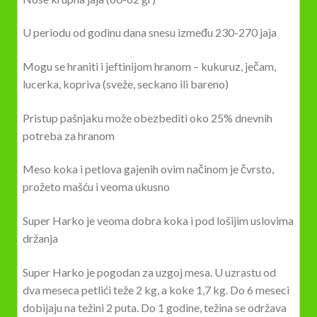
U periodu od godinu dana snesu između 230-270 jaja
Mogu se hraniti i jeftinijom hranom – kukuruz, ječam,
lucerka, kopriva (sveže, seckano ili bareno)
Pristup pašnjaku može obezbediti oko 25% dnevnih
potreba za hranom
Meso koka i petlova gajenih ovim načinom je čvrsto,
prožeto mašću i veoma ukusno
Super Harko je veoma dobra koka i pod lošijim uslovima
držanja
Super Harko je pogodan za uzgoj mesa. U uzrastu od
dva meseca petlići teže 2 kg, a koke 1,7 kg. Do 6 meseci
dobijaju na težini 2 puta. Do 1 godine, težina se održava