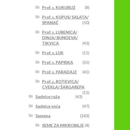
Prof. s. KUKURUZ
(8)
Prof. s. KUPUS/ SALATA/
SPANAĆ
(50)
Prof. s. LUBENICA/
DINJA/ BUNDEVA/
TIKVICA
(43)
Prof. s. LUK
(11)
Prof. s. PAPRIKA
(55)
Prof. s. PARADAJZ
(41)
Prof. s. ROTKVICA/
CVEKLA/ ŠARGAREPA
(11)
Sadnice ruža
(43)
Sadnice voća
(47)
Semena
(263)
SEME ZA MIKROBILJE
(4)