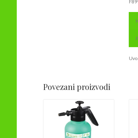
F89
M
P
Uvo
Povezani proizvodi