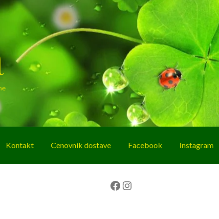
a
ne
Kontakt
Cenovnik dostave
Facebook
Instagram
g
O nama
Korpa
Plaćanje
Prodavnica
Facebook
Instagram