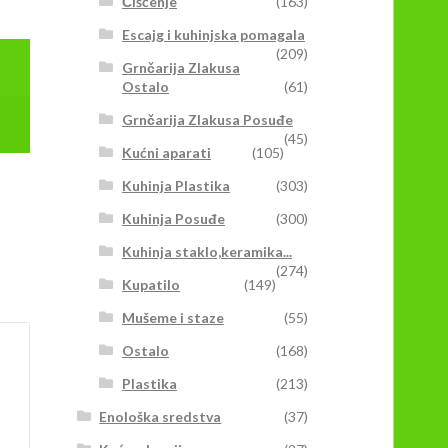
Čišćenje
(163)
Escajg i kuhinjska pomagala
(209)
Grnčarija Zlakusa
Ostalo
(61)
Grnčarija Zlakusa Posuđe
(45)
Kućni aparati
(105)
Kuhinja Plastika
(303)
Kuhinja Posuđe
(300)
Kuhinja staklo,keramika...
(274)
Kupatilo
(149)
Mušeme i staze
(55)
Ostalo
(168)
Plastika
(213)
Enološka sredstva
(37)