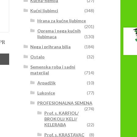
Kućna-hemija
(27)
Kućni ljubimci
(348)
Hrana za kućne ljubimce
(201)
Oprema i nega kućnih
ljubimaca
(130)
TPR
Nega i prihrana bilja
(184)
Ostalo
(32)
Semenska roba i sadni
materijal
(714)
Arpadžik
(10)
Lukovice
(77)
PROFESIONALNA SEMENA
(274)
Prof. s. KARFIOL/
BROKOLI/ KELJ/
KELERABA
(22)
Prof. s. KRASTAVAC
(8)