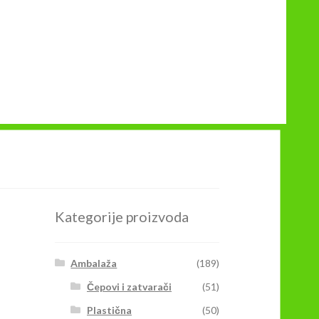
Kategorije proizvoda
Ambalaža
(189)
Čepovi i zatvarači
(51)
Plastična
(50)