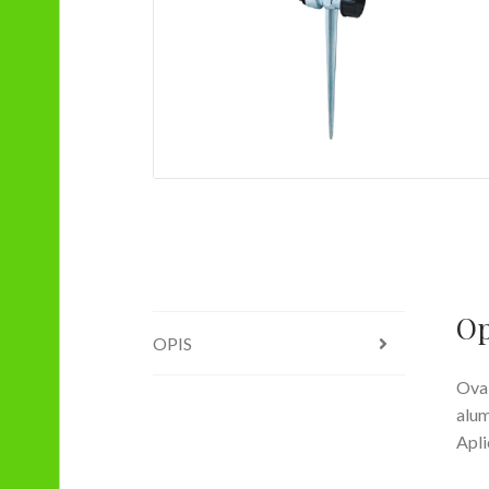
Op
OPIS
Ova 
alum
Apli