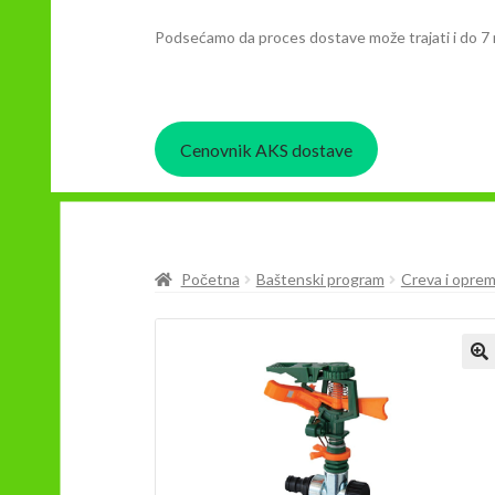
Podsećamo da proces dostave može trajati i do 7 
Cenovnik AKS dostave
Početna
Baštenski program
Creva i opre