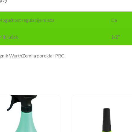
972
ogućnost regulacije mlaza
Da
riključak
1/2″
znik WurthZemlja porekla- PRC