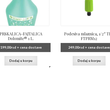
PRSKALICA-FAJTALICA
Podesiva mlaznica, 1/2″ 
Dolomite® 1 L.
FTPRM12
199,00
rsd
+ cena dostave
249,00
rsd
+ cena dostave
Dodaj u korpu
Dodaj u korpu