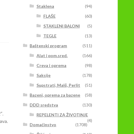
Staklena
(94)
FLAŠE
(60)
STAKLENI BALONI
(5)
TEGLE
(13)
Baštenski program
(511)
Alat i pom.sred.
(166)
Creva i oprema
(98)
Saksije
(178)
Supstrati, Malč, Perlit
(51)
Bazeni, oprema za bazene
(58)
DDD sredstva
(130)
″.
REPELENTI ZA ŽIVOTINJE
(4)
ava.
Domaćinstvo
(1708)