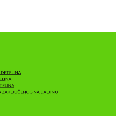
 DETELINA
ELINA
TELINA
A ZAKLJUČENOG NA DALJINU