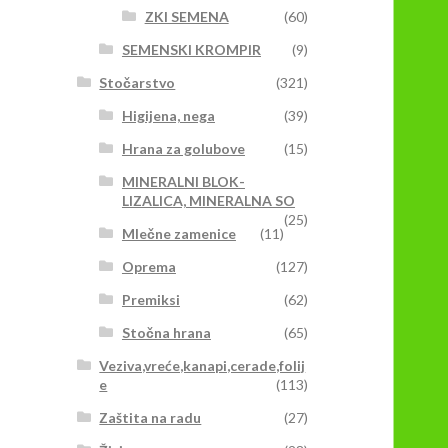
ZKI SEMENA
(60)
SEMENSKI KROMPIR
(9)
Stočarstvo
(321)
Higijena, nega
(39)
Hrana za golubove
(15)
MINERALNI BLOK-
LIZALICA, MINERALNA SO
(25)
Mlečne zamenice
(11)
Oprema
(127)
Premiksi
(62)
Stočna hrana
(65)
Veziva,vreće,kanapi,cerade,folij
e
(113)
Zaštita na radu
(27)