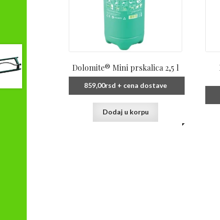
Dolomite® Mini prskalica 2,5 l
859,00
rsd
+ cena dostave
Dodaj u korpu