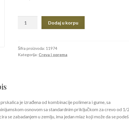
Ubodna
Dodaj u korpu
pulsirajuća
prskalica
F89972
količina
Šifra proizvoda:
11974
Kategorija:
Creva i oprema
is
prskalica je izrađena od kombinacije polimera i gume, sa
inijumskom osnovom sa standardnim priključkom za crevo od 1/2
cira se zabadanjem u zemlju, ima jedan mlaz koji može da se podeš