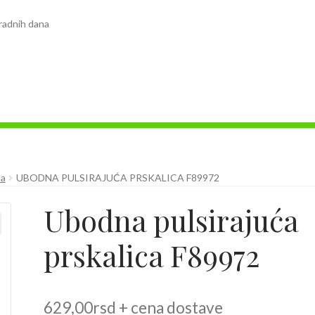
radnih dana
ma
UBODNA PULSIRAJUĆA PRSKALICA F89972
Ubodna pulsirajuća
prskalica F89972
629,00
rsd
+ cena dostave