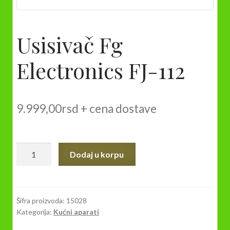
Usisivač Fg
Electronics FJ-112
9.999,00
rsd
+ cena dostave
Usisivač
Dodaj u korpu
Fg
Electronics
FJ-
112
Šifra proizvoda:
15028
Kategorija:
Kućni aparati
količina