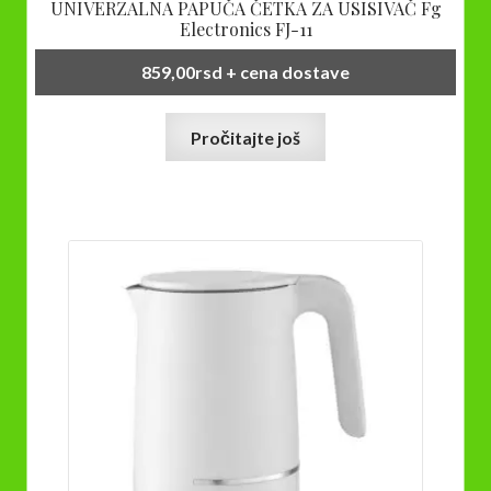
UNIVERZALNA PAPUČA ČETKA ZA USISIVAČ Fg
Electronics FJ-11
859,00
rsd
+ cena dostave
Pročitajte još