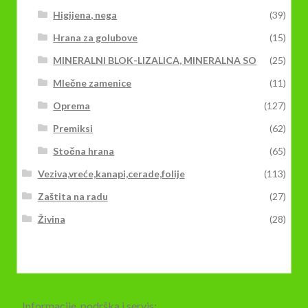
Higijena, nega
(39)
Hrana za golubove
(15)
MINERALNI BLOK-LIZALICA, MINERALNA SO
(25)
Mlečne zamenice
(11)
Oprema
(127)
Premiksi
(62)
Stočna hrana
(65)
Veziva,vreće,kanapi,cerade,folije
(113)
Zaštita na radu
(27)
Živina
(28)
Informacije, podrška i servis: