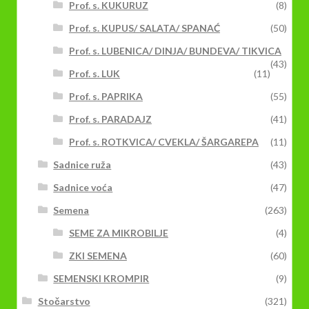
Prof. s. KUKURUZ
(8)
Prof. s. KUPUS/ SALATA/ SPANAĆ
(50)
Prof. s. LUBENICA/ DINJA/ BUNDEVA/ TIKVICA
(43)
Prof. s. LUK
(11)
Prof. s. PAPRIKA
(55)
Prof. s. PARADAJZ
(41)
Prof. s. ROTKVICA/ CVEKLA/ ŠARGAREPA
(11)
Sadnice ruža
(43)
Sadnice voća
(47)
Semena
(263)
SEME ZA MIKROBILJE
(4)
ZKI SEMENA
(60)
SEMENSKI KROMPIR
(9)
Stočarstvo
(321)