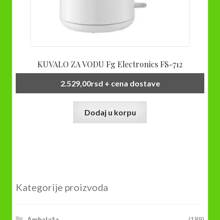
KUVALO ZA VODU Fg Electronics FS-712
2.529,00
rsd
+ cena dostave
Dodaj u korpu
Kategorije proizvoda
Ambalaža
(189)