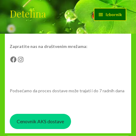
Detelina
Preskoči
Skoči
Izbornik
na
na
navigaciju
sadržaj
Početak
Cenovnik dostave
Zapratite nas na društvenim mrežama:
Facebook
Instagram
Kontakt
Moj nalog
Podsećamo da proces dostave može trajati i do 7 radnih dana
O nama
Korpa
Cenovnik AKS dostave
Plaćanje