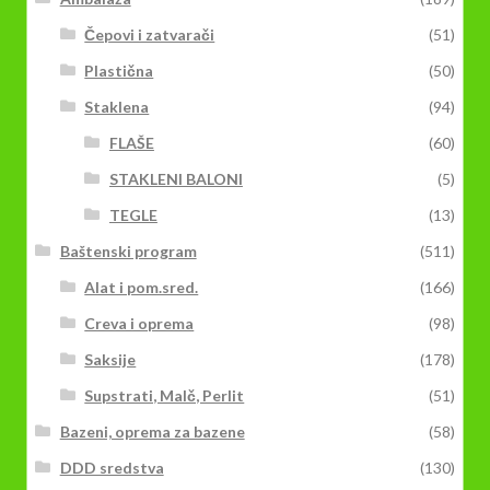
Čepovi i zatvarači
(51)
Plastična
(50)
Staklena
(94)
FLAŠE
(60)
STAKLENI BALONI
(5)
TEGLE
(13)
Baštenski program
(511)
Alat i pom.sred.
(166)
Creva i oprema
(98)
Saksije
(178)
Supstrati, Malč, Perlit
(51)
Bazeni, oprema za bazene
(58)
DDD sredstva
(130)