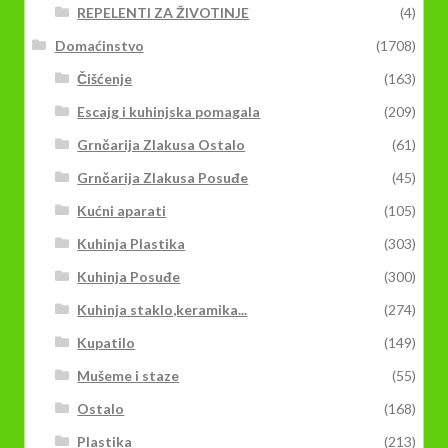
REPELENTI ZA ŽIVOTINJE
(4)
Domaćinstvo
(1708)
Čišćenje
(163)
Escajg i kuhinjska pomagala
(209)
Grnčarija Zlakusa Ostalo
(61)
Grnčarija Zlakusa Posuđe
(45)
Kućni aparati
(105)
Kuhinja Plastika
(303)
Kuhinja Posuđe
(300)
Kuhinja staklo,keramika...
(274)
Kupatilo
(149)
Mušeme i staze
(55)
Ostalo
(168)
Plastika
(213)