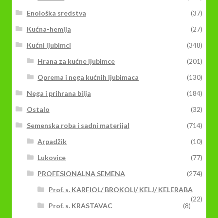
Enološka sredstva
(37)
Kućna-hemija
(27)
Kućni ljubimci
(348)
Hrana za kućne ljubimce
(201)
Oprema i nega kućnih ljubimaca
(130)
Nega i prihrana bilja
(184)
Ostalo
(32)
Semenska roba i sadni materijal
(714)
Arpadžik
(10)
Lukovice
(77)
PROFESIONALNA SEMENA
(274)
Prof. s. KARFIOL/ BROKOLI/ KELJ/ KELERABA
(22)
Prof. s. KRASTAVAC
(8)