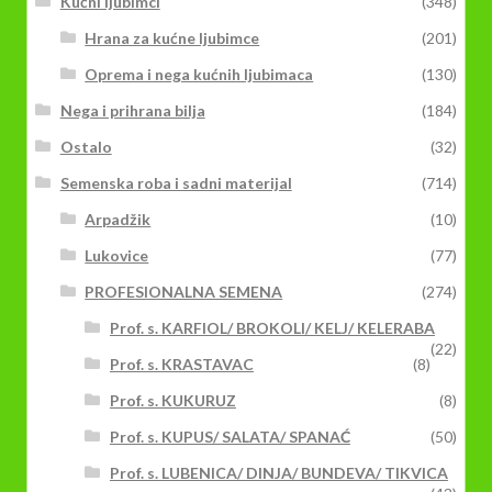
Kućni ljubimci
(348)
Hrana za kućne ljubimce
(201)
Oprema i nega kućnih ljubimaca
(130)
Nega i prihrana bilja
(184)
Ostalo
(32)
Semenska roba i sadni materijal
(714)
Arpadžik
(10)
Lukovice
(77)
PROFESIONALNA SEMENA
(274)
Prof. s. KARFIOL/ BROKOLI/ KELJ/ KELERABA
(22)
Prof. s. KRASTAVAC
(8)
Prof. s. KUKURUZ
(8)
Prof. s. KUPUS/ SALATA/ SPANAĆ
(50)
Prof. s. LUBENICA/ DINJA/ BUNDEVA/ TIKVICA