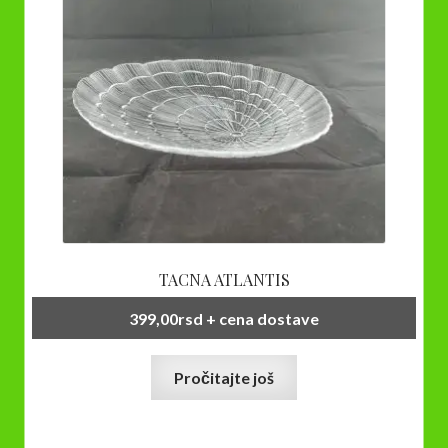
TACNA ATLANTIS
399,00
rsd
+ cena dostave
Pročitajte još