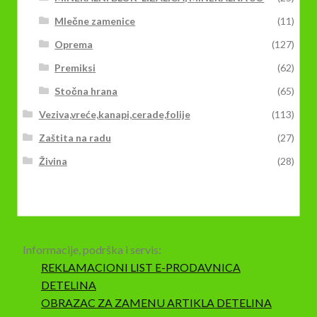
Mlečne zamenice
(11)
Oprema
(127)
Premiksi
(62)
Stočna hrana
(65)
Veziva,vreće,kanapi,cerade,folije
(113)
Zaštita na radu
(27)
Živina
(28)
Informacije, podrška i servis:
REKLAMACIONI LIST E-PRODAVNICA
DETELINA
OBRAZAC ZA ZAMENU ARTIKLA DETELINA