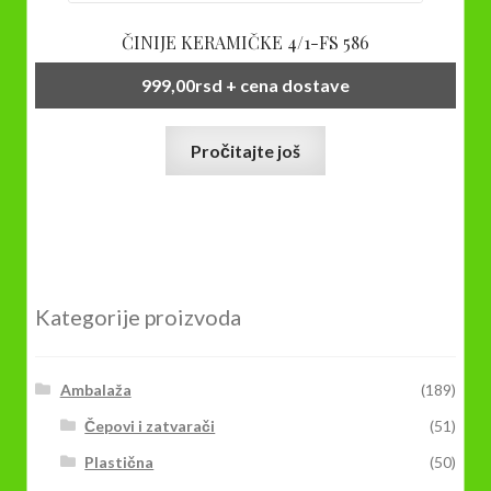
ČINIJE KERAMIČKE 4/1-FS 586
999,00
rsd
+ cena dostave
Pročitajte još
Kategorije proizvoda
Ambalaža
(189)
Čepovi i zatvarači
(51)
Plastična
(50)