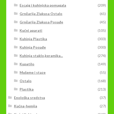
Escajg i kuhinjska pomagala
(209)
Grnčarija Zlakusa Ostalo
(61)
Grnčarija Zlakusa Posuđe
(45)
Kućni aparati
(105)
Kuhinja Plastika
(303)
Kuhinja Posuđe
(300)
Kuhinja staklo,keramika...
(274)
Kupatilo
(149)
Mušeme i staze
(55)
Ostalo
(168)
Plastika
(213)
Enološka sredstva
(37)
Kućna-hemija
(27)