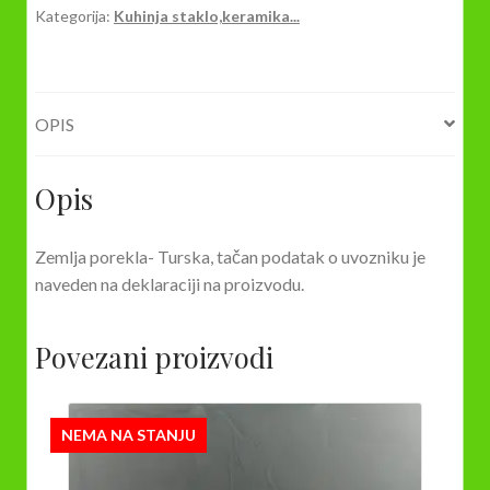
Kategorija:
Kuhinja staklo,keramika...
količina
OPIS
Opis
Zemlja porekla- Turska, tačan podatak o uvozniku je
naveden na deklaraciji na proizvodu.
Povezani proizvodi
NEMA NA STANJU