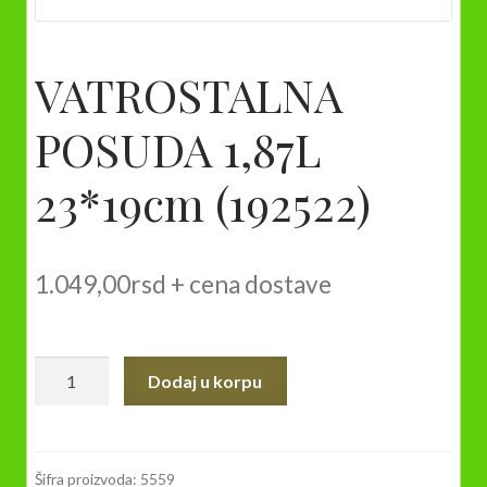
VATROSTALNA
POSUDA 1,87L
23*19cm (192522)
1.049,00
rsd
+ cena dostave
VATROSTALNA
Dodaj u korpu
POSUDA
1,87L
23*19cm
(192522)
Šifra proizvoda:
5559