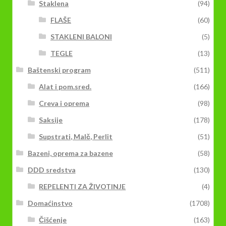
Staklena
(94)
FLAŠE
(60)
STAKLENI BALONI
(5)
TEGLE
(13)
Baštenski program
(511)
Alat i pom.sred.
(166)
Creva i oprema
(98)
Saksije
(178)
Supstrati, Malč, Perlit
(51)
Bazeni, oprema za bazene
(58)
DDD sredstva
(130)
REPELENTI ZA ŽIVOTINJE
(4)
Domaćinstvo
(1708)
Čišćenje
(163)