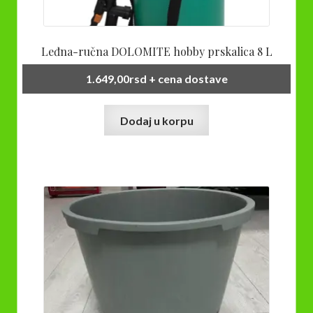
Leđna-ručna DOLOMITE hobby prskalica 8 L
1.649,00
rsd
+ cena dostave
Dodaj u korpu