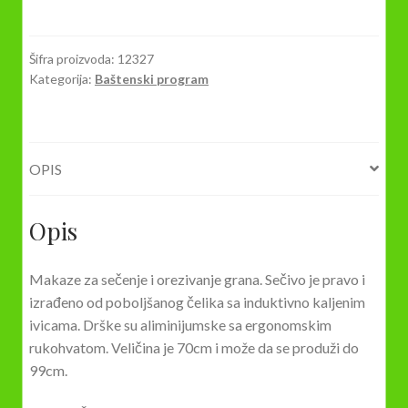
makaze,
dvoručne,
pravo
Šifra proizvoda:
12327
Kategorija:
Baštenski program
sečivo
FRAVMPT28
količina
OPIS
Opis
Makaze za sečenje i orezivanje grana. Sečivo je pravo i
izrađeno od poboljšanog čelika sa induktivno kaljenim
ivicama. Drške su aliminijumske sa ergonomskim
rukohvatom. Veličina je 70cm i može da se produži do
99cm.