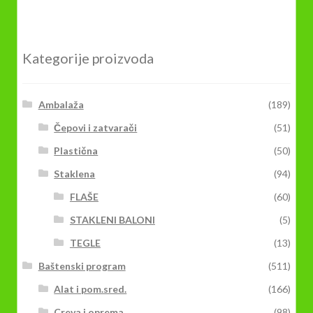
Kategorije proizvoda
Ambalaža
(189)
Čepovi i zatvarači
(51)
Plastična
(50)
Staklena
(94)
FLAŠE
(60)
STAKLENI BALONI
(5)
TEGLE
(13)
Baštenski program
(511)
Alat i pom.sred.
(166)
Creva i oprema
(98)