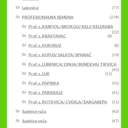
Lukovice
(77)
PROFESIONALNA SEMENA
(274)
Prof. s. KARFIOL/ BROKOLI/ KELJ/ KELERABA
(22)
Prof. s. KRASTAVAC
(8)
Prof. s. KUKURUZ
(8)
Prof. s. KUPUS/ SALATA/ SPANAĆ
(50)
Prof. s. LUBENICA/ DINJA/ BUNDEVA/ TIKVICA
(43)
Prof. s. LUK
(11)
Prof. s. PAPRIKA
(55)
Prof. s. PARADAJZ
(41)
Prof. s. ROTKVICA/ CVEKLA/ ŠARGAREPA
(11)
Sadnice ruža
(43)
Sadnice voća
(47)