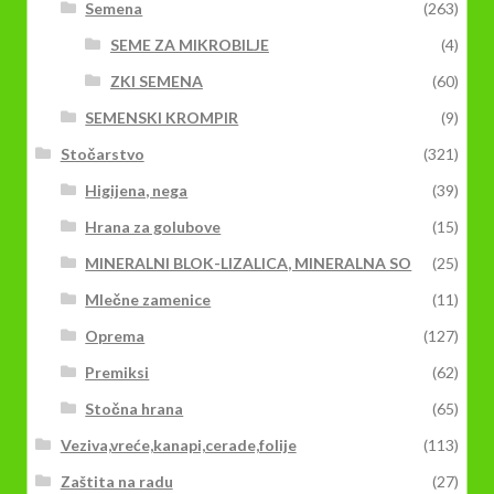
Semena
(263)
SEME ZA MIKROBILJE
(4)
ZKI SEMENA
(60)
SEMENSKI KROMPIR
(9)
Stočarstvo
(321)
Higijena, nega
(39)
Hrana za golubove
(15)
MINERALNI BLOK-LIZALICA, MINERALNA SO
(25)
Mlečne zamenice
(11)
Oprema
(127)
Premiksi
(62)
Stočna hrana
(65)
Veziva,vreće,kanapi,cerade,folije
(113)
Zaštita na radu
(27)