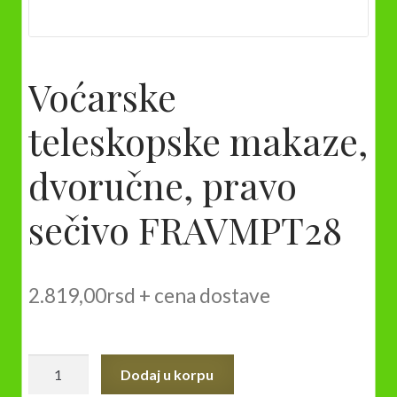
Voćarske
teleskopske makaze,
dvoručne, pravo
sečivo FRAVMPT28
2.819,00
rsd
+ cena dostave
Voćarske
Dodaj u korpu
teleskopske