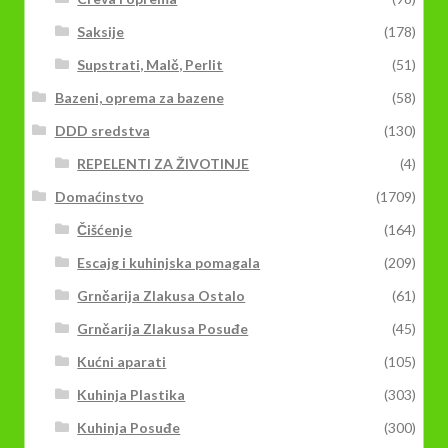
Saksije
(178)
Supstrati, Malč, Perlit
(51)
Bazeni, oprema za bazene
(58)
DDD sredstva
(130)
REPELENTI ZA ŽIVOTINJE
(4)
Domaćinstvo
(1709)
Čišćenje
(164)
Escajg i kuhinjska pomagala
(209)
Grnčarija Zlakusa Ostalo
(61)
Grnčarija Zlakusa Posuđe
(45)
Kućni aparati
(105)
Kuhinja Plastika
(303)
Kuhinja Posuđe
(300)