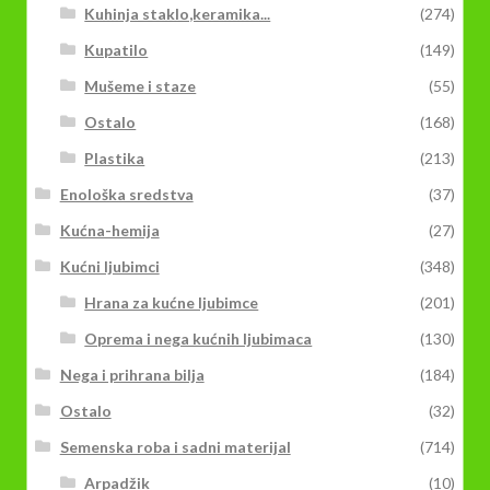
Kuhinja staklo,keramika...
(274)
Kupatilo
(149)
Mušeme i staze
(55)
Ostalo
(168)
Plastika
(213)
Enološka sredstva
(37)
Kućna-hemija
(27)
Kućni ljubimci
(348)
Hrana za kućne ljubimce
(201)
Oprema i nega kućnih ljubimaca
(130)
Nega i prihrana bilja
(184)
Ostalo
(32)
Semenska roba i sadni materijal
(714)
Arpadžik
(10)