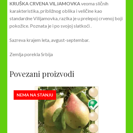
KRUŠKA CRVENA VILJAMOVKA
veoma sličnih
karakteristika, približnog oblika i veličine kao
standardne Vilijamovka, razlka je u prelepoj crvenoj boji
pokožice. Poznata je i po svojoj slatkoći .
Sazreva krajem leta, avgust-septembar.
Zemlja porekla Srbija
Povezani proizvodi
NEMA NA STANJU