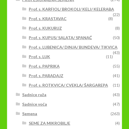
Prof. s. KARFIOL/ BROKOLI/ KELJ/ KELERABA
(22)
Prof. s. KRASTAVAC
(8)
Prof. s. KUKURUZ
(8)
Prof. s. KUPUS/ SALATA/ SPANAĆ
(50)
Prof. s. LUBENICA/ DINJA/ BUNDEVA/ TIKVICA
(43)
Prof. s. LUK
(11)
Prof. s. PAPRIKA
(55)
Prof. s. PARADAJZ
(41)
Prof. s. ROTKVICA/ CVEKLA/ ŠARGAREPA
(11)
Sadnice ruža
(43)
Sadnice voća
(47)
Semena
(263)
SEME ZA MIKROBILJE
(4)