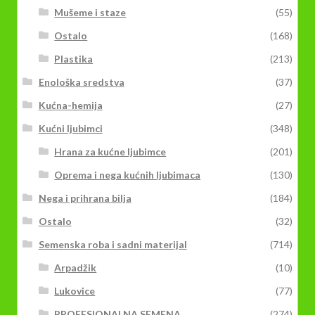
Mušeme i staze
(55)
Ostalo
(168)
Plastika
(213)
Enološka sredstva
(37)
Kućna-hemija
(27)
Kućni ljubimci
(348)
Hrana za kućne ljubimce
(201)
Oprema i nega kućnih ljubimaca
(130)
Nega i prihrana bilja
(184)
Ostalo
(32)
Semenska roba i sadni materijal
(714)
Arpadžik
(10)
Lukovice
(77)
PROFESIONALNA SEMENA
(274)