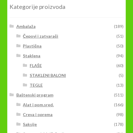
Kategorije proizvoda
Ambalaža
(189)
Čepovi i zatvarači
(51)
Plastična
(50)
Staklena
(94)
FLAŠE
(60)
STAKLENI BALONI
(5)
TEGLE
(13)
Baštenski program
(511)
Alat i pom.sred.
(166)
Creva i oprema
(98)
Saksije
(178)