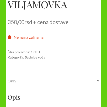
VILJAMOVKA
350,00
rsd
+ cena dostave
Nema na zalihama
Šifra proizvoda:
19131
Kategorija:
Sadnice voća
OPIS
Opis