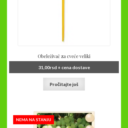
Obeleživač za cveće veliki
31,00
rsd
+ cena dostave
Pročitajte još
NEMA NA STANJU