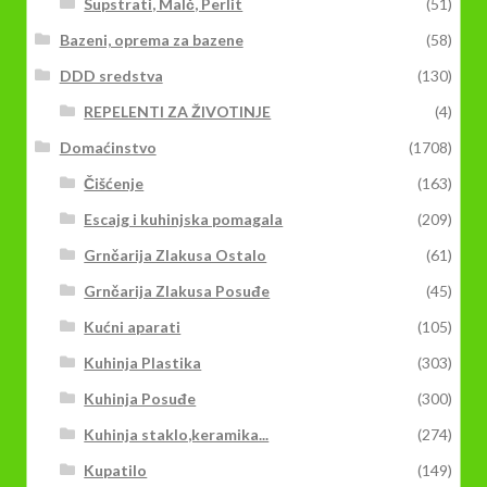
Supstrati, Malč, Perlit
(51)
Bazeni, oprema za bazene
(58)
DDD sredstva
(130)
REPELENTI ZA ŽIVOTINJE
(4)
Domaćinstvo
(1708)
Čišćenje
(163)
Escajg i kuhinjska pomagala
(209)
Grnčarija Zlakusa Ostalo
(61)
Grnčarija Zlakusa Posuđe
(45)
Kućni aparati
(105)
Kuhinja Plastika
(303)
Kuhinja Posuđe
(300)
Kuhinja staklo,keramika...
(274)
Kupatilo
(149)