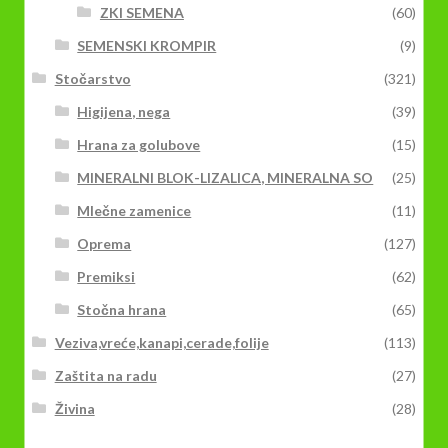
ZKI SEMENA
(60)
SEMENSKI KROMPIR
(9)
Stočarstvo
(321)
Higijena, nega
(39)
Hrana za golubove
(15)
MINERALNI BLOK-LIZALICA, MINERALNA SO
(25)
Mlečne zamenice
(11)
Oprema
(127)
Premiksi
(62)
Stočna hrana
(65)
Veziva,vreće,kanapi,cerade,folije
(113)
Zaštita na radu
(27)
Živina
(28)