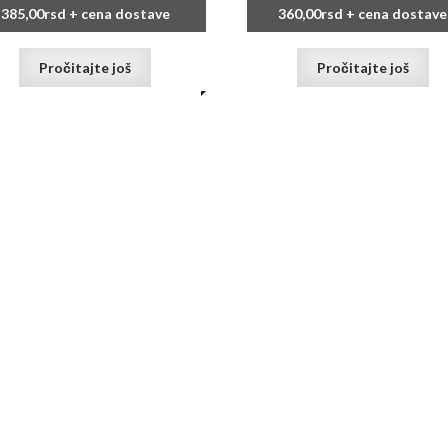
385,00
rsd
+ cena dostave
360,00
rsd
+ cena dostave
Pročitajte još
Pročitajte još