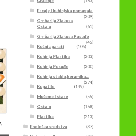
Čišćenje
(163)
Escajg i kuhinjska pomagala
(209)
Grnčarija Zlakusa
Ostalo
(61)
Grnčarija Zlakusa Posuđe
(45)
Kućni aparati
(105)
Kuhinja Plastika
(303)
Kuhinja Posuđe
(300)
Kuhinja staklo,keramika...
(274)
Kupatilo
(149)
Mušeme i staze
(55)
Ostalo
(168)
Plastika
(213)
A
Enološka sredstva
(37)