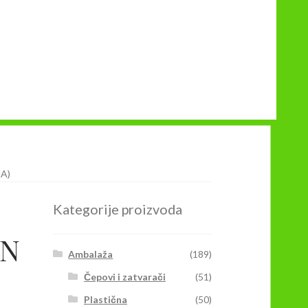
A)
Kategorije proizvoda
ON
Ambalaža
(189)
Čepovi i zatvarači
(51)
Plastična
(50)