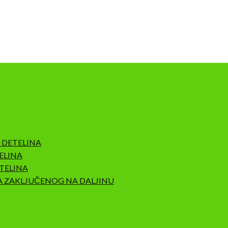
 DETELINA
ELINA
TELINA
A ZAKLJUČENOG NA DALJINU