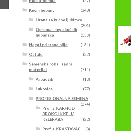
Kućna-hemija
(27)
Kućni ljubimci
(348)
Hrana za kućne ljubimce
(201)
Oprema i nega kućnih
ljubimaca
(130)
Nega i prihrana bilja
(184)
Ostalo
(32)
Semenska roba i sadni
materijal
(714)
Arpadžik
(10)
Lukovice
(77)
PROFESIONALNA SEMENA
(274)
Prof. s. KARFIOL/
BROKOLI/ KELJ/
KELERABA
(22)
Prof. s. KRASTAVAC
(8)