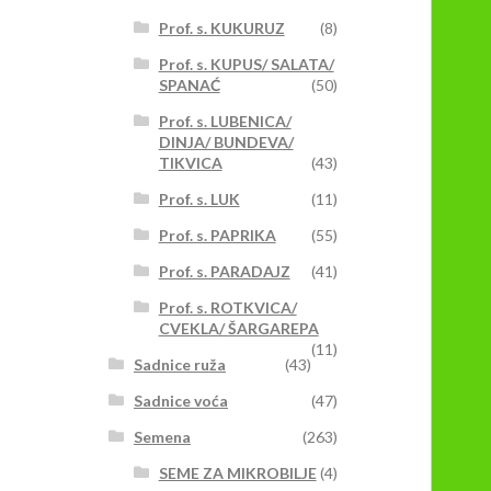
Prof. s. KUKURUZ
(8)
Prof. s. KUPUS/ SALATA/
SPANAĆ
(50)
Prof. s. LUBENICA/
DINJA/ BUNDEVA/
TIKVICA
(43)
Prof. s. LUK
(11)
Prof. s. PAPRIKA
(55)
Prof. s. PARADAJZ
(41)
Prof. s. ROTKVICA/
CVEKLA/ ŠARGAREPA
(11)
Sadnice ruža
(43)
Sadnice voća
(47)
Semena
(263)
SEME ZA MIKROBILJE
(4)