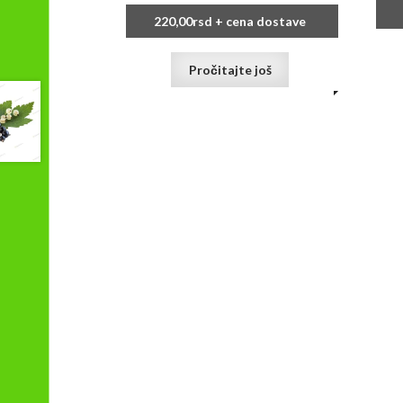
220,00
rsd
+ cena dostave
Pročitajte još