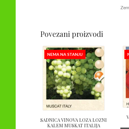
Zeml
Povezani proizvodi
NEMA NA STANJU
SADNICA VINOVA LOZA LOZNI
KALEM MUSKAT ITALIJA