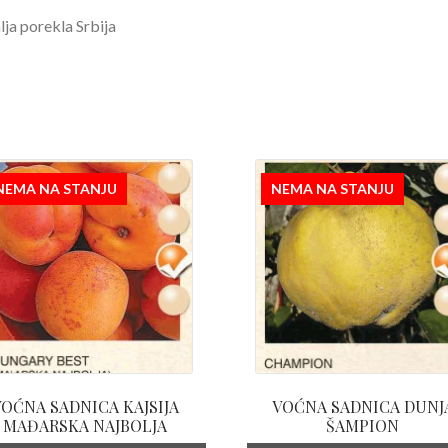
ja porekla Srbija
NEMA NA STANJU
NEMA NA STANJU
VOĆNA SADNICA KAJSIJA
VOĆNA SADNICA DUNJ
MAĐARSKA NAJBOLJA
ŠAMPION