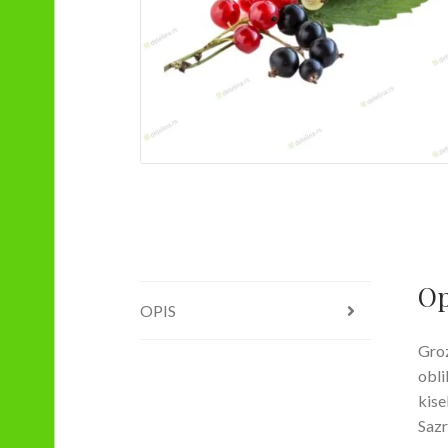
Op
OPIS
Groz
obli
kise
Sazr