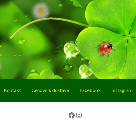
a
ne
Kontakt
Cenovnik dostave
Facebook
Instagram
g
O nama
Korpa
Plaćanje
Prodavnica
Facebook
Instagram