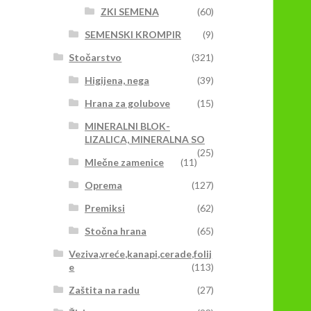
ZKI SEMENA
(60)
SEMENSKI KROMPIR
(9)
Stočarstvo
(321)
Higijena, nega
(39)
Hrana za golubove
(15)
MINERALNI BLOK-
LIZALICA, MINERALNA SO
(25)
Mlečne zamenice
(11)
Oprema
(127)
Premiksi
(62)
Stočna hrana
(65)
Veziva,vreće,kanapi,cerade,folij
e
(113)
Zaštita na radu
(27)