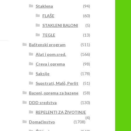
Staklena
(94)
FLAŠE
(60)
STAKLENI BALONI
(5)
TEGLE
(13)
Baštenski program
(511)
Alat i pom.sred.
(166)
Creva i oprema
(98)
Saksije
(178)
Supstrati, Malč, Perlit
(51)
Bazeni, oprema za bazene
(58)
DDD sredstva
(130)
REPELENTI ZA ŽIVOTINJE
(4)
Domaćinstvo
(1708)