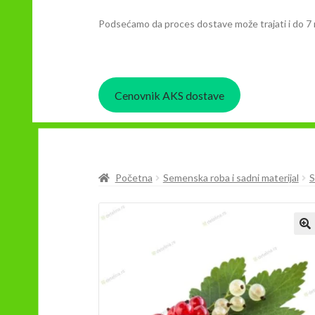
Podsećamo da proces dostave može trajati i do 7 
Cenovnik AKS dostave
Početna
Semenska roba i sadni materijal
S