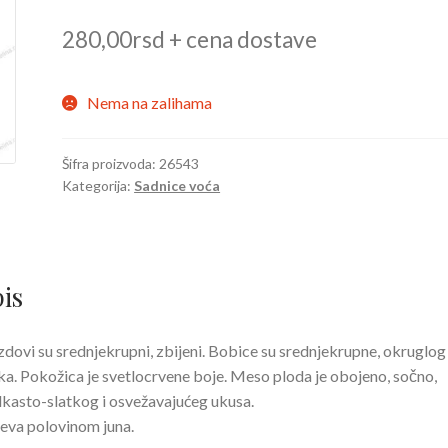
280,00
rsd
+ cena dostave
Nema na zalihama
Šifra proizvoda:
26543
Kategorija:
Sadnice voća
is
dovi su srednjekrupni, zbijeni. Bobice su srednjekrupne, okruglog
ka. Pokožica je svetlocrvene boje. Meso ploda je obojeno, sočno,
lkasto-slatkog i osvežavajućeg ukusa.
eva polovinom juna.