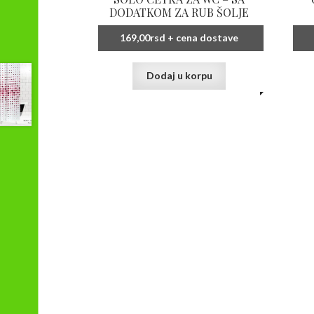
DODATKOM ZA RUB ŠOLJE
169,00
rsd
+ cena dostave
Dodaj u korpu