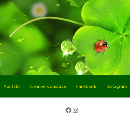
a
ne
Kontakt
Cenovnik dostave
Facebook
Instagram
g
O nama
Korpa
Plaćanje
Prodavnica
Facebook
Instagram