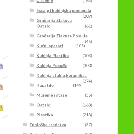
Čišćenje
(163)
Escajg i kuhinjska pomagala
(209)
Grnčarija Zlakusa
Ostalo
(61)
Grnčarija Zlakusa Posuđe
(45)
Kućni aparati
(105)
Kuhinja Plastika
(303)
Kuhinja Posuđe
(300)
Kuhinja staklo,keramika...
(274)
Kupatilo
(149)
Mušeme i staze
(55)
Ostalo
(168)
Plastika
(213)
Enološka sredstva
(37)