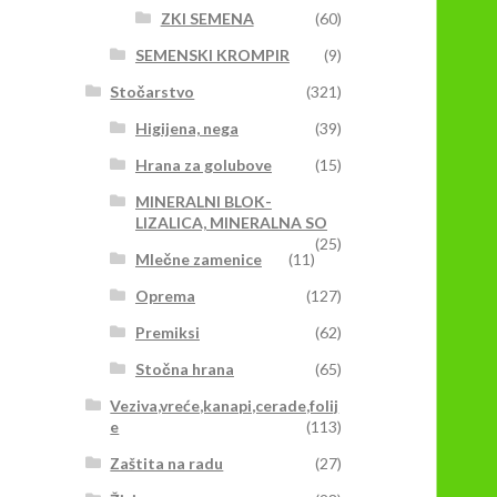
ZKI SEMENA
(60)
SEMENSKI KROMPIR
(9)
Stočarstvo
(321)
Higijena, nega
(39)
Hrana za golubove
(15)
MINERALNI BLOK-
LIZALICA, MINERALNA SO
(25)
Mlečne zamenice
(11)
Oprema
(127)
Premiksi
(62)
Stočna hrana
(65)
Veziva,vreće,kanapi,cerade,folij
e
(113)
Zaštita na radu
(27)