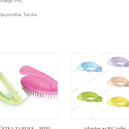
ovanje: PVC
ja porekla: Turska
ČETKA ZA RUKE – MINI
Adapter za WC šolju