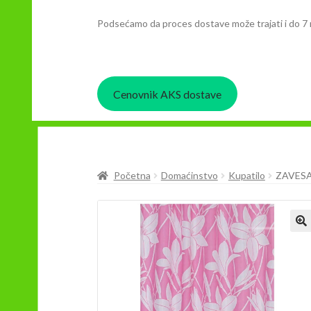
Podsećamo da proces dostave može trajati i do 7 
Cenovnik AKS dostave
Početna
Domaćinstvo
Kupatilo
ZAVESA