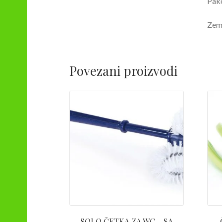
Pak
Zeml
Povezani proizvodi
SOLO ČETKA ZA WC – SA