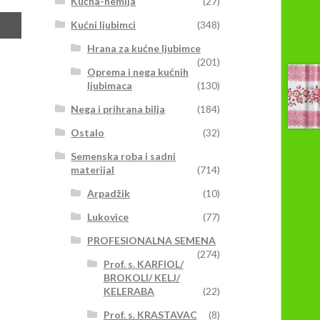
Kućna-hemija
(27)
Kućni ljubimci
(348)
Hrana za kućne ljubimce
vaj
(201)
Oprema i nega kućnih
roizvod
ljubimaca
(130)
ma
iše
Nega i prihrana bilja
(184)
arijanti.
Ostalo
(32)
pcije
ogu
Semenska roba i sadni
iti
materijal
(714)
zabrane
Arpadžik
(10)
a
tranici
Lukovice
(77)
roizvoda.
PROFESIONALNA SEMENA
(274)
Prof. s. KARFIOL/
BROKOLI/ KELJ/
KELERABA
(22)
Prof. s. KRASTAVAC
(8)