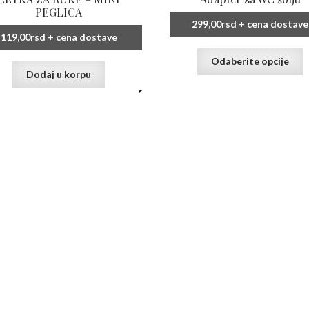
PEGLICA
299,00
rsd
+ cena dostave
119,00
rsd
+ cena dostave
O
Odaberite opcije
p
Dodaj u korpu
i
v
v
O
m
b
i
n
s
p