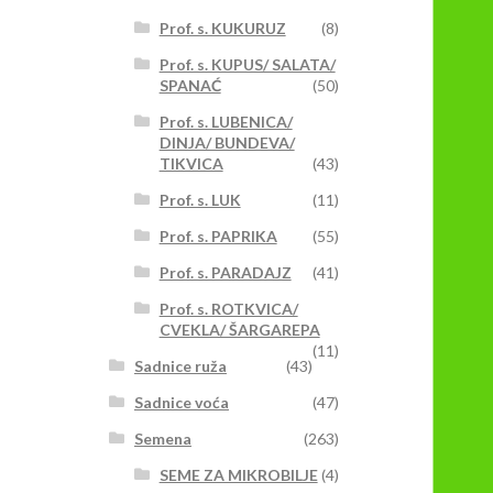
Prof. s. KUKURUZ
(8)
Prof. s. KUPUS/ SALATA/
SPANAĆ
(50)
Prof. s. LUBENICA/
DINJA/ BUNDEVA/
TIKVICA
(43)
Prof. s. LUK
(11)
Prof. s. PAPRIKA
(55)
Prof. s. PARADAJZ
(41)
Prof. s. ROTKVICA/
CVEKLA/ ŠARGAREPA
(11)
Sadnice ruža
(43)
Sadnice voća
(47)
Semena
(263)
SEME ZA MIKROBILJE
(4)