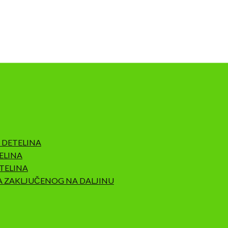
 DETELINA
ELINA
TELINA
A ZAKLJUČENOG NA DALJINU