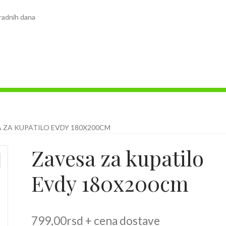
radnih dana
 ZA KUPATILO EVDY 180X200CM
Zavesa za kupatilo
Evdy 180x200cm
799,00
rsd
+ cena dostave