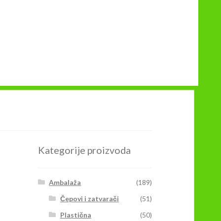
Kategorije proizvoda
Ambalaža
(189)
Čepovi i zatvarači
(51)
Plastična
(50)