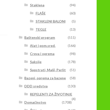
Staklena
(94)
FLAŠE
(60)
STAKLENI BALONI
(5)
TEGLE
(13)
Baštenski program
(511)
Alat i pom.sred.
(166)
Creva i oprema
(98)
Saksije
(178)
Supstrati, Malč, Perlit
(51)
Bazeni, oprema za bazene
(58)
DDD sredstva
(130)
REPELENTI ZA ŽIVOTINJE
(4)
Domaćinstvo
(1708)