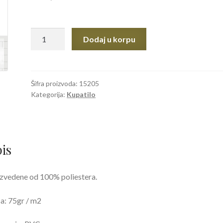
Zavesa
Dodaj u korpu
za
kupatilo
Evdy
180x200cm
Šifra proizvoda:
15205
Kategorija:
Kupatilo
količina
is
zvedene od 100% poliestera.
: 75gr / m2