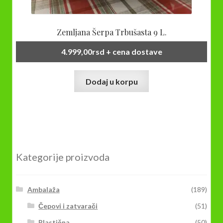
Zemljana Šerpa Trbušasta 9 L.
4.999,00
rsd
+ cena dostave
Dodaj u korpu
Kategorije proizvoda
Ambalaža
(189)
Čepovi i zatvarači
(51)
Plastična
(50)