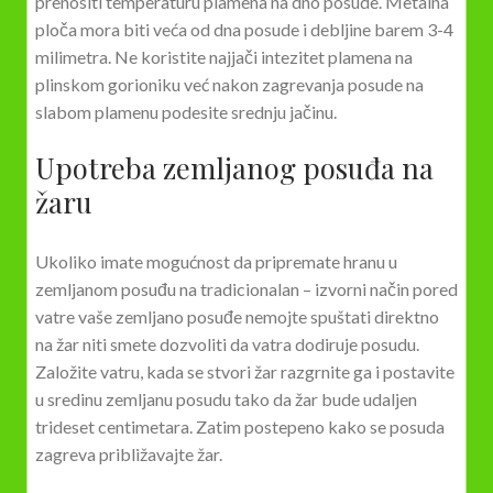
prenositi temperaturu plamena na dno posude. Metalna
ploča mora biti veća od dna posude i debljine barem 3-4
milimetra. Ne koristite najjači intezitet plamena na
plinskom gorioniku već nakon zagrevanja posude na
slabom plamenu podesite srednju jačinu.
Upotreba zemljanog posuđa na
žaru
Ukoliko imate mogućnost da pripremate hranu u
zemljanom posuđu na tradicionalan – izvorni način pored
vatre vaše zemljano posuđe nemojte spuštati direktno
na žar niti smete dozvoliti da vatra dodiruje posudu.
Založite vatru, kada se stvori žar razgrnite ga i postavite
u sredinu zemljanu posudu tako da žar bude udaljen
trideset centimetara. Zatim postepeno kako se posuda
zagreva približavajte žar.