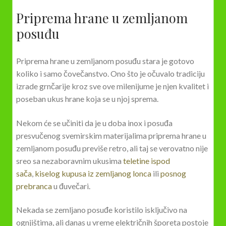
Priprema hrane u zemljanom
posuđu
Priprema hrane u zemljanom posuđu stara je gotovo
koliko i samo čovečanstvo. Ono što je očuvalo tradiciju
izrade grnčarije kroz sve ove milenijume je njen kvalitet i
poseban ukus hrane koja se u njoj sprema.
Nekom će se učiniti da je u doba inox i posuđa
presvučenog svemirskim materijalima priprema hrane u
zemljanom posuđu previše retro, ali taj se verovatno nije
sreo sa nezaboravnim ukusima
teletine ispod
sača
,
kiselog kupusa iz zemljanog lonca
ili
posnog
prebranca
u đuvečari.
Nekada se zemljano posuđe koristilo isključivo na
ognjištima, ali danas u vreme električnih šporeta postoje