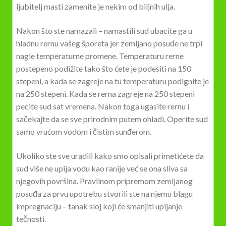
ljubitelj masti zamenite je nekim od biljnih ulja.
Nakon što ste namazali – namastili sud ubacite ga u
hladnu rernu vašeg šporeta jer zemljano posuđe ne trpi
nagle temperaturne promene. Temperaturu rerne
postepeno podižite tako što ćete je podesiti na 150
stepeni, a kada se zagreje na tu temperaturu podignite je
na 250 stepeni. Kada se rerna zagreje na 250 stepeni
pecite sud sat vremena. Nakon toga ugasite rernu i
sačekajte da se sve prirodnim putem ohladi. Operite sud
samo vrućom vodom i čistim sunđerom.
Ukoliko ste sve uradili kako smo opisali primetićete da
sud više ne upija vodu kao ranije već se ona sliva sa
njegovih površina. Pravilnom pripremom zemljanog
posuđa za prvu upotrebu stvorili ste na njemu blagu
impregnaciju – tanak sloj koji će smanjiti upijanje
tečnosti.