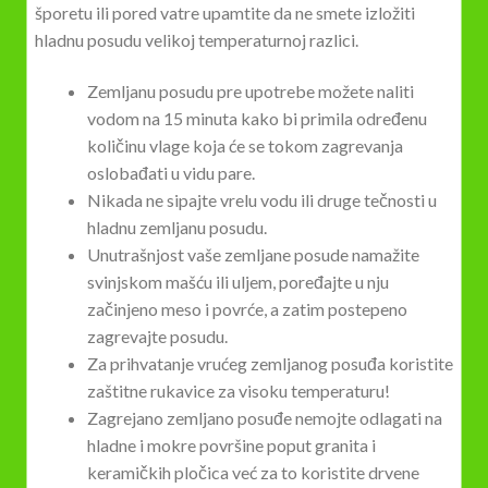
šporetu ili pored vatre upamtite da ne smete izložiti
hladnu posudu velikoj temperaturnoj razlici.
Zemljanu posudu pre upotrebe možete naliti
vodom na 15 minuta kako bi primila određenu
količinu vlage koja će se tokom zagrevanja
oslobađati u vidu pare.
Nikada ne sipajte vrelu vodu ili druge tečnosti u
hladnu zemljanu posudu.
Unutrašnjost vaše zemljane posude namažite
svinjskom mašću ili uljem, poređajte u nju
začinjeno meso i povrće, a zatim postepeno
zagrevajte posudu.
Za prihvatanje vrućeg zemljanog posuđa koristite
zaštitne rukavice za visoku temperaturu!
Zagrejano zemljano posuđe nemojte odlagati na
hladne i mokre površine poput granita i
keramičkih pločica već za to koristite drvene