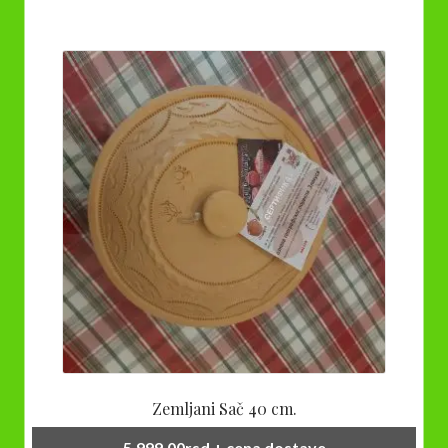
Zemljani Sač 40 cm.
5.999,00
rsd
+ cena dostave