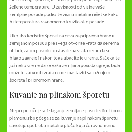
željene temperature. U zavisnosti od visine vaše
zemljane posude podesite visinu metalne rešetke kako
bi temperatura ravnomerno kružila oko posude.
Ukoliko koristite šporet na drva za pripremu hrane u
zemljanom posuđu pre svega otvorite vrata da se rerna
ohladi, zatim posudu postavite na vrata rerne da se
blago zagreje i nakon toga ubacite je u rernu. Sačekajte
još neko vreme da se vaša zemljana posuda ugreje, tada
možete zatvoriti vrata rerne i nastaviti sa loženjem
šporeta i pripremom hrane.
Kuvanje na plinskom šporetu
Ne preporučuje se izlaganje zemljane posude direktnom
plamenu zbog čega se za kuvanje na plinskom šporetu
savetuje upotreba metalne ploče koja će ravnomerno