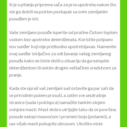
ili je u pitanju priprema sača za prvu upotrebu nakon što
ste ga dobili na poklon postupak sa svim zemljanim
posuđem je isti.
Vaše zemljano posuđe isperite od prašine čistom toplom
vodom bez upotrebe deterdženata. Koristite potpuno
nov sunđer koji nije prethodno upotrebljavan. Namenite
ovaj sunđer isključivo za održavanje vašeg zemljanog
posuđa kako ne biste došli u situaciju da ga natopite
deterdžentom ili nekim drugim veštačkim sredstvom za
pranje.
Kada ste oprali vaš zemljani sud ostavite ga par sati da
se prirodnim putem prosuši, a zatim sve unutrašnje
stranice (suda i poklopca) namažite tankim slojem
svinjske masti. Mast dobro utrljajte tako da se površina
posude natopi masnoćom i promeni boju (potamni), a
sav višak masti pokupite ubrusom. Ukoliko niste