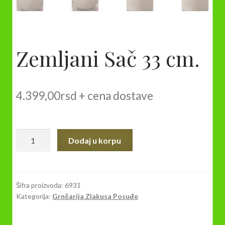
Zemljani Sač 33 cm.
4.399,00
rsd
+ cena dostave
Zemljani
Dodaj u korpu
Sač
33
cm.
količina
Šifra proizvoda:
6931
Kategorija:
Grnčarija Zlakusa Posuđe