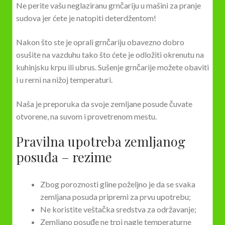
Ne perite vašu neglaziranu grnčariju u mašini za pranje
sudova jer ćete je natopiti deterdžentom!
Nakon što ste je oprali grnčariju obavezno dobro
osušite na vazduhu tako što ćete je odložiti okrenutu na
kuhinjsku krpu ili ubrus. Sušenje grnčarije možete obaviti
i u rerni na nižoj temperaturi.
Naša je preporuka da svoje zemljane posude čuvate
otvorene, na suvom i provetrenom mestu.
Pravilna upotreba zemljanog
posuđa – rezime
Zbog poroznosti gline poželjno je da se svaka
zemljana posuda pripremi za prvu upotrebu;
Ne koristite veštačka sredstva za održavanje;
Zemljano posuđe ne trpi nagle temperaturne