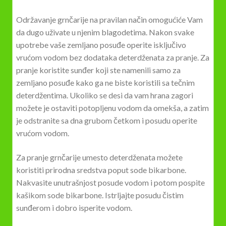
Održavanje grnčarije na pravilan način omogućiće Vam
da dugo uživate u njenim blagodetima. Nakon svake
upotrebe vaše zemljano posuđe operite isključivo
vrućom vodom bez dodataka deterdženata za pranje. Za
pranje koristite sunđer koji ste namenili samo za
zemljano posuđe kako ga ne biste koristili sa tečnim
deterdžentima. Ukoliko se desi da vam hrana zagori
možete je ostaviti potopljenu vodom da omekša, a zatim
je odstranite sa dna grubom četkom i posudu operite
vrućom vodom.
Za pranje grnčarije umesto deterdženata možete
koristiti prirodna sredstva poput sode bikarbone.
Nakvasite unutrašnjost posude vodom i potom pospite
kašikom sode bikarbone. Istrljajte posudu čistim
sunđerom i dobro isperite vodom.