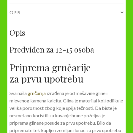
OPIS
Opis
Predviđen za 12-15 osoba
Priprema grnčarije
za prvu upotrebu
Sva naša
grnčarija
izrađena je od mešavine gline i
mlevenog kamena kalcita. Glina je materijal koji odlikuje
velika poroznost zbog koje upija tečnosti. Da biste je
nesmetano koristili za kuvanje hrane poželjna je
priprema glinene posude za prvu upotrebu. Bilo da
pripremate tek kupljen zemljani lonac za prvu upotrebu