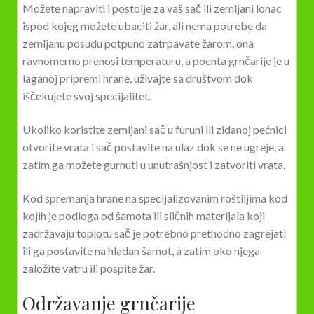
Možete napraviti i postolje za vaš sač ili zemljani lonac
ispod kojeg možete ubaciti žar, ali nema potrebe da
zemljanu posudu potpuno zatrpavate žarom, ona
ravnomerno prenosi temperaturu, a poenta grnčarije je u
laganoj pripremi hrane, uživajte sa društvom dok
iščekujete svoj specijalitet.
Ukoliko koristite zemljani sač u furuni ili zidanoj pećnici
otvorite vrata i sač postavite na ulaz dok se ne ugreje, a
zatim ga možete gurnuti u unutrašnjost i zatvoriti vrata.
Kod spremanja hrane na specijalizovanim roštiljima kod
kojih je podloga od šamota ili sličnih materijala koji
zadržavaju toplotu sač je potrebno prethodno zagrejati
ili ga postavite na hladan šamot, a zatim oko njega
založite vatru ili pospite žar.
Održavanje grnčarije