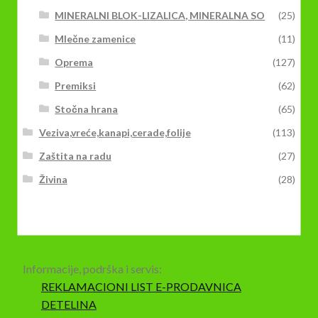
MINERALNI BLOK-LIZALICA, MINERALNA SO
(25)
Mlečne zamenice
(11)
Oprema
(127)
Premiksi
(62)
Stočna hrana
(65)
Veziva,vreće,kanapi,cerade,folije
(113)
Zaštita na radu
(27)
Živina
(28)
Informacije, podrška i servis:
REKLAMACIONI LIST E-PRODAVNICA
DETELINA