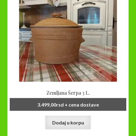
Zemljana Šerpa 3 L.
3.499,00
rsd
+ cena dostave
Dodaj u korpu