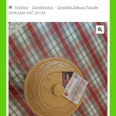
Prodavnica
Početna
Domaćinstvo
Grnčarija Zlakusa Posuđe
ZEMLJANI SAČ 33 CM.