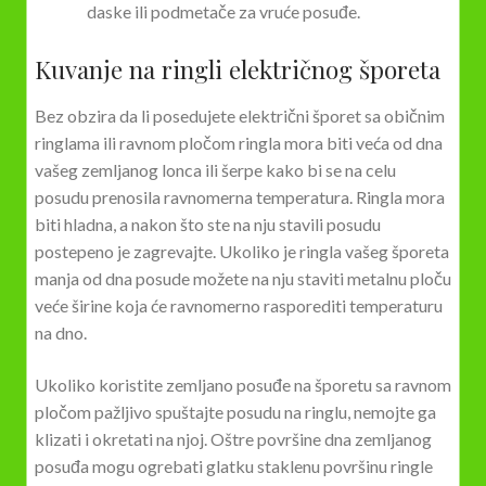
daske ili podmetače za vruće posuđe.
Kuvanje na ringli električnog šporeta
Bez obzira da li posedujete električni šporet sa običnim
ringlama ili ravnom pločom ringla mora biti veća od dna
vašeg zemljanog lonca ili šerpe kako bi se na celu
posudu prenosila ravnomerna temperatura. Ringla mora
biti hladna, a nakon što ste na nju stavili posudu
postepeno je zagrevajte. Ukoliko je ringla vašeg šporeta
manja od dna posude možete na nju staviti metalnu ploču
veće širine koja će ravnomerno rasporediti temperaturu
na dno.
Ukoliko koristite zemljano posuđe na šporetu sa ravnom
pločom pažljivo spuštajte posudu na ringlu, nemojte ga
klizati i okretati na njoj. Oštre površine dna zemljanog
posuđa mogu ogrebati glatku staklenu površinu ringle