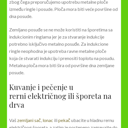
zbog čega preporučujemo upotrebu metalne ploče
između ringle i posude. Ploča mora biti veće površine od
dna posude.
Zemljano posuđe se ne može koristiti na šporetima sa
indukcionim ringlama jer je za stvaranje indukcije
potrebno isključivo metalno posuđe. Za indukcione
ringle neophodna je upotreba ravne metalne ploče
koja će stvarati indukciju i prenositi toplotu na posudu.
Metalna ploča mora biti šira od površine dna zemljane
posude.
Kuvanje i pečenje u
rerni električnog ili šporeta na
drva
Vaš
zemljani sač
,
lonac
ili
pekač
ubacite u hladnu rernu
električnog šporeta, a zatim je postepeno zagrevajte do