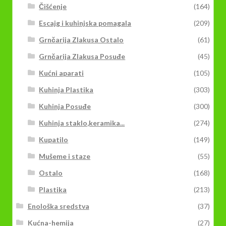
Čišćenje
(164)
Escajg i kuhinjska pomagala
(209)
Grnčarija Zlakusa Ostalo
(61)
Grnčarija Zlakusa Posuđe
(45)
Kućni aparati
(105)
Kuhinja Plastika
(303)
Kuhinja Posuđe
(300)
Kuhinja staklo,keramika...
(274)
Kupatilo
(149)
Mušeme i staze
(55)
Ostalo
(168)
Plastika
(213)
Enološka sredstva
(37)
Kućna-hemija
(27)