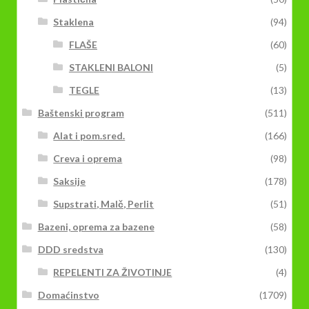
Staklena
(94)
FLAŠE
(60)
STAKLENI BALONI
(5)
TEGLE
(13)
Baštenski program
(511)
Alat i pom.sred.
(166)
Creva i oprema
(98)
Saksije
(178)
Supstrati, Malč, Perlit
(51)
Bazeni, oprema za bazene
(58)
DDD sredstva
(130)
REPELENTI ZA ŽIVOTINJE
(4)
Domaćinstvo
(1709)