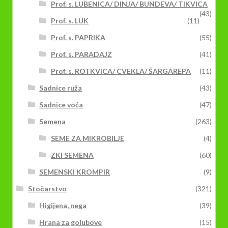
Prof. s. LUBENICA/ DINJA/ BUNDEVA/ TIKVICA
(43)
Prof. s. LUK
(11)
Prof. s. PAPRIKA
(55)
Prof. s. PARADAJZ
(41)
Prof. s. ROTKVICA/ CVEKLA/ ŠARGAREPA
(11)
Sadnice ruža
(43)
Sadnice voća
(47)
Semena
(263)
SEME ZA MIKROBILJE
(4)
ZKI SEMENA
(60)
SEMENSKI KROMPIR
(9)
Stočarstvo
(321)
Higijena, nega
(39)
Hrana za golubove
(15)