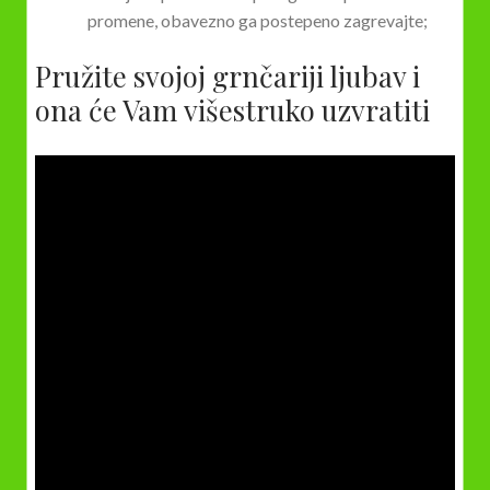
promene, obavezno ga postepeno zagrevajte;
Pružite svojoj grnčariji ljubav i
ona će Vam višestruko uzvratiti