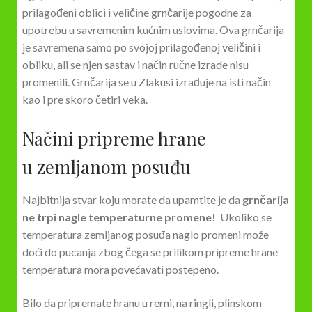
prilagođeni oblici i veličine grnčarije pogodne za
upotrebu u savremenim kućnim uslovima. Ova grnčarija
je savremena samo po svojoj prilagođenoj veličini i
obliku, ali se njen sastav i način ručne izrade nisu
promenili. Grnčarija se u Zlakusi izrađuje na isti način
kao i pre skoro četiri veka.
Načini pripreme hrane
u zemljanom posuđu
Najbitnija stvar koju morate da upamtite je da
grnčarija
ne trpi nagle temperaturne promene!
Ukoliko se
temperatura zemljanog posuđa naglo promeni može
doći do pucanja zbog čega se prilikom pripreme hrane
temperatura mora povećavati postepeno.
Bilo da pripremate hranu u rerni, na ringli, plinskom