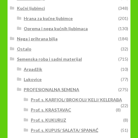
Kućni ljubimci
(348)
Hrana za kućne ljubimce
(201)
Oprema i nega kućnih ljubimaca
(130)
Nega i prihrana bilja
(184)
Ostalo
(32)
Semenska roba i sadni materijal
(715)
Arpadžik
(10)
Lukovice
(77)
PROFESIONALNA SEMENA
(275)
Prof. s. KARFIOL/ BROKOLI/ KELJ/ KELERABA
(22)
Prof. s. KRASTAVAC
(8)
Prof. s. KUKURUZ
(8)
Prof. s. KUPUS/ SALATA/ SPANAĆ
(51)