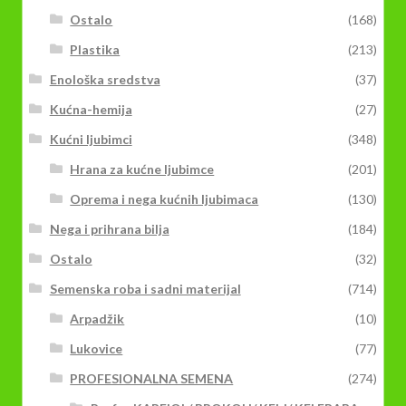
Ostalo
(168)
Plastika
(213)
Enološka sredstva
(37)
Kućna-hemija
(27)
Kućni ljubimci
(348)
Hrana za kućne ljubimce
(201)
Oprema i nega kućnih ljubimaca
(130)
Nega i prihrana bilja
(184)
Ostalo
(32)
Semenska roba i sadni materijal
(714)
Arpadžik
(10)
Lukovice
(77)
PROFESIONALNA SEMENA
(274)