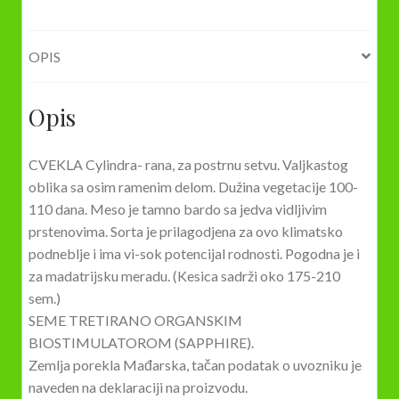
OPIS
Opis
CVEKLA Cylindra- rana, za postrnu setvu. Valjkastog
oblika sa osim ramenim delom. Dužina vegetacije 100-
110 dana. Meso je tamno bardo sa jedva vidljivim
prstenovima. Sorta je prilagodjena za ovo klimatsko
podneblje i ima vi-sok potencijal rodnosti. Pogodna je i
za madatrijsku meradu. (Kesica sadrži oko 175-210
sem.)
SEME TRETIRANO ORGANSKIM
BIOSTIMULATOROM (SAPPHIRE).
Zemlja porekla Mađarska, tačan podatak o uvozniku je
naveden na deklaraciji na proizvodu.