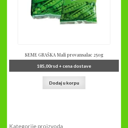
SEME GRAŠKA Mali provansalac 250g
185,00
rsd
+ cena dostave
Dodaj u korpu
Kategorije proizvoda