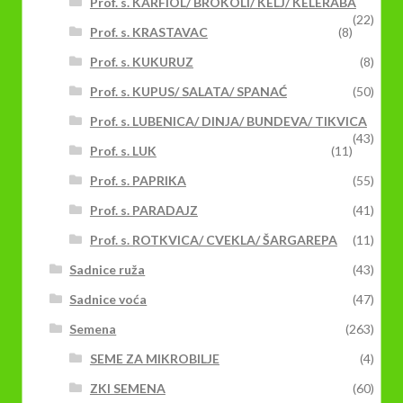
Prof. s. KARFIOL/ BROKOLI/ KELJ/ KELERABA
(22)
Prof. s. KRASTAVAC
(8)
Prof. s. KUKURUZ
(8)
Prof. s. KUPUS/ SALATA/ SPANAĆ
(50)
Prof. s. LUBENICA/ DINJA/ BUNDEVA/ TIKVICA
(43)
Prof. s. LUK
(11)
Prof. s. PAPRIKA
(55)
Prof. s. PARADAJZ
(41)
Prof. s. ROTKVICA/ CVEKLA/ ŠARGAREPA
(11)
Sadnice ruža
(43)
Sadnice voća
(47)
Semena
(263)
SEME ZA MIKROBILJE
(4)
ZKI SEMENA
(60)