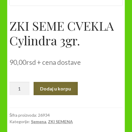
ZKI SEME CVEKLA
Cylindra 3gr.
90,00
rsd
+ cena dostave
ZKI
Dodaj u korpu
SEME
CVEKLA
Cylindra
3gr.
Šifra proizvoda:
26934
Kategorije:
Semena
,
ZKI SEMENA
količina