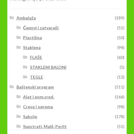
Ambalaža
(189)
Čepovi i zatvarači
(51)
Plastična
(50)
Staklena
(94)
FLAŠE
(60)
STAKLENI BALONI
(5)
TEGLE
(13)
Baštenski program
(511)
Alat i pom.sred.
(166)
Creva i oprema
(98)
Saksije
(178)
Supstrati, Malč, Perlit
(51)