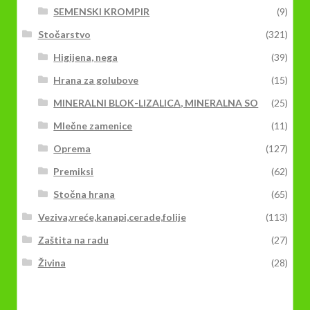
SEMENSKI KROMPIR
(9)
Stočarstvo
(321)
Higijena, nega
(39)
Hrana za golubove
(15)
MINERALNI BLOK-LIZALICA, MINERALNA SO
(25)
Mlečne zamenice
(11)
Oprema
(127)
Premiksi
(62)
Stočna hrana
(65)
Veziva,vreće,kanapi,cerade,folije
(113)
Zaštita na radu
(27)
Živina
(28)