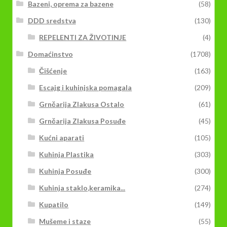
Bazeni, oprema za bazene
(58)
DDD sredstva
(130)
REPELENTI ZA ŽIVOTINJE
(4)
Domaćinstvo
(1708)
Čišćenje
(163)
Escajg i kuhinjska pomagala
(209)
Grnčarija Zlakusa Ostalo
(61)
Grnčarija Zlakusa Posuđe
(45)
Kućni aparati
(105)
Kuhinja Plastika
(303)
Kuhinja Posuđe
(300)
Kuhinja staklo,keramika...
(274)
Kupatilo
(149)
Mušeme i staze
(55)