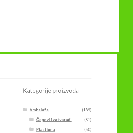
Kategorije proizvoda
Ambalaža
(189)
Čepovi i zatvarači
(51)
Plastična
(50)