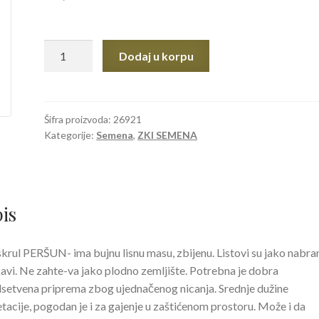
ZKI
Dodaj u korpu
SEME
PERŠUN
MOSKRUL
3gr.
Šifra proizvoda:
26921
Kategorije:
Semena
,
ZKI SEMENA
količina
is
rul PERŠUN- ima bujnu lisnu masu, zbijenu. Listovi su jako nabran
avi. Ne zahte-va jako plodno zemljište. Potrebna je dobra
setvena priprema zbog ujednačenog nicanja. Srednje dužine
tacije, pogodan je i za gajenje u zaštićenom prostoru. Može i da