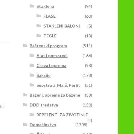
Staklena
(94)
FLAŠE
(60)
STAKLENI BALONI
(5)
TEGLE
(13)
Baštenski program
(511)
Alat i pom.sred.
(166)
Creva i oprema
(98)
Saksije
(178)
Supstrati, Malč, Perlit
(51)
Bazeni, oprema za bazene
(58)
DDD sredstva
(130)
i i
REPELENTI ZA ŽIVOTINJE
(4)
Domaćinstvo
(1708)