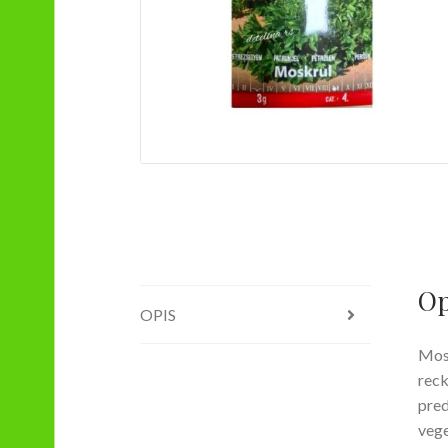
Op
OPIS
Mosk
reck
pred
vege