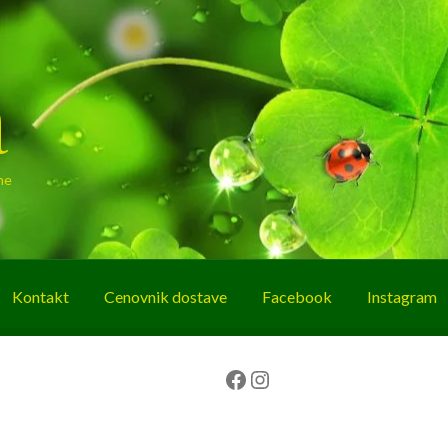
a
ne
Kontakt
Cenovnik dostave
Facebook
Instagram
g
O nama
Korpa
Plaćanje
Prodavnica
Facebook
Instagram