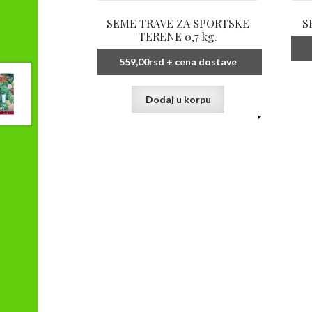
SEME TRAVE ZA SPORTSKE
S
TERENE 0,7 kg.
559,00
rsd
+ cena dostave
Dodaj u korpu