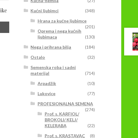
Kućna-hemija
(27)
ike
Kućni ljubimci
(348)
Hrana za kućne ljubimce
(201)
Oprema i nega kućnih
ljubimaca
(130)
Nega i prihrana bilja
(184)
Ostalo
(32)
Semenska roba i sadni
materijal
(714)
Arpadžik
(10)
Lukovice
(77)
PROFESIONALNA SEMENA
(274)
Prof. s. KARFIOL/
BROKOLI/ KELJ/
KELERABA
(22)
Prof. s. KRASTAVAC
(8)