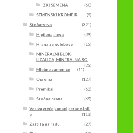
ZKI SEMENA
(60)
SEMENSKI KROMPIR
(9)
Stočarstvo
(321)
Higijena, nega
(39)
Hrana za golubove
(15)
MINERALNI BLOK-
LIZALICA, MINERALNA SO
(25)
Mlečne zamenice
(11)
Oprema
(127)
Premiksi
(62)
Stočna hrana
(65)
Veziva,vreće,kanapi,cerade,folij
e
(113)
Zaštita na radu
(27)