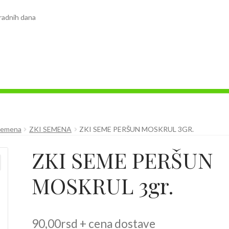
radnih dana
Semena
ZKI SEMENA
ZKI SEME PERŠUN MOSKRUL 3GR.
ZKI SEME PERŠUN
MOSKRUL 3gr.
90,00
rsd
+ cena dostave