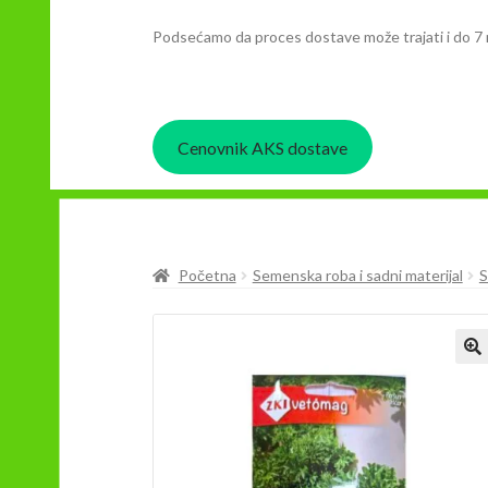
Podsećamo da proces dostave može trajati i do 7 
Cenovnik AKS dostave
Početna
Semenska roba i sadni materijal