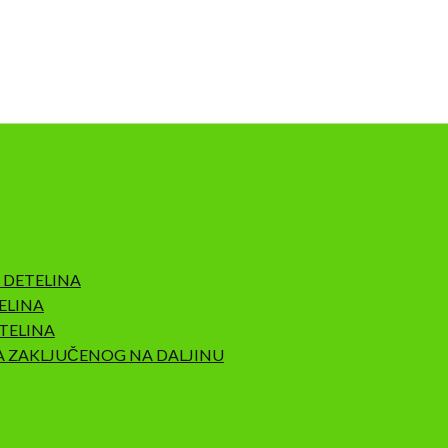
 DETELINA
ELINA
TELINA
A ZAKLJUČENOG NA DALJINU