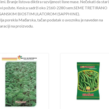
imi. Branje listova diktira razvijenost lisne mase. Nečekati da stari
ovi požute. Kesica sadrži oko 2160-2280 sem.SEME TRETIRANO
ANSKIM BIOSTIMULATOROM (SAPPHINE).
ja porekla Mađarska, tačan podatak o uvozniku je naveden na
araciji na proizvodu.