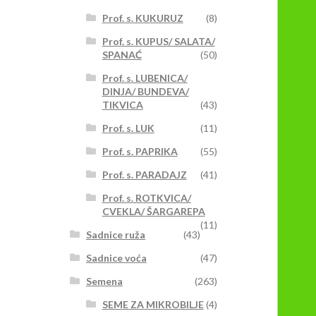
Prof. s. KUKURUZ
(8)
Prof. s. KUPUS/ SALATA/
SPANAĆ
(50)
Prof. s. LUBENICA/
DINJA/ BUNDEVA/
TIKVICA
(43)
Prof. s. LUK
(11)
Prof. s. PAPRIKA
(55)
Prof. s. PARADAJZ
(41)
Prof. s. ROTKVICA/
CVEKLA/ ŠARGAREPA
(11)
Sadnice ruža
(43)
Sadnice voća
(47)
Semena
(263)
SEME ZA MIKROBILJE
(4)