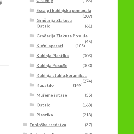
Čišćenje
(163)
ji
Escajg i kuhinjska pomagala
(209)
Grnčarija Zlakusa
Ostalo
(61)
Grnčarija Zlakusa Posuđe
(45)
Kućni aparati
(105)
Kuhinja Plastika
(303)
Kuhinja Posuđe
(300)
Kuhinja staklo,keramika...
(274)
Kupatilo
(149)
Mušeme i staze
(55)
Ostalo
(168)
Plastika
(213)
Enološka sredstva
(37)