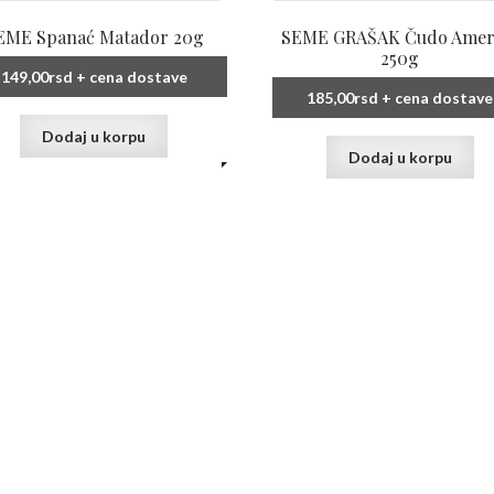
EME Spanać Matador 20g
SEME GRAŠAK Čudo Amer
250g
149,00
rsd
+ cena dostave
185,00
rsd
+ cena dostave
Dodaj u korpu
Dodaj u korpu