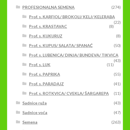
PROFESIONALNA SEMENA
(274)
Prof. s. KARFIOL/ BROKOLI/ KELJ/ KELERABA
(22)
Prof. s. KRASTAVAC
(8)
Prof. s. KUKURUZ
(8)
Prof. s. KUPUS/ SALATA/ SPANAĆ
(50)
Prof. s. LUBENICA/ DINJA/ BUNDEVA/ TIKVICA
(43)
Prof. s. LUK
(11)
Prof. s. PAPRIKA
(55)
Prof. s. PARADAJZ
(41)
Prof. s. ROTKVICA/ CVEKLA/ ŠARGAREPA
(11)
Sadnice ruža
(43)
Sadnice voća
(47)
Semena
(263)