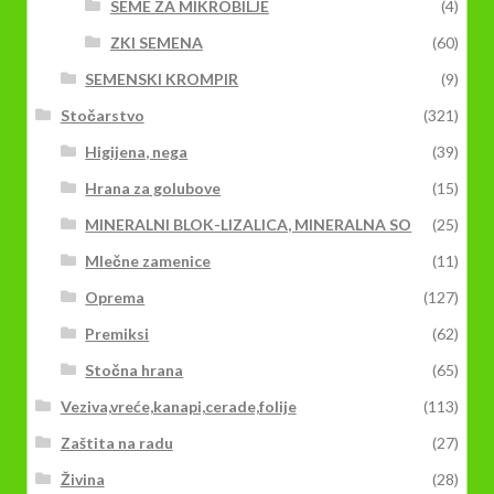
SEME ZA MIKROBILJE
(4)
ZKI SEMENA
(60)
SEMENSKI KROMPIR
(9)
Stočarstvo
(321)
Higijena, nega
(39)
Hrana za golubove
(15)
MINERALNI BLOK-LIZALICA, MINERALNA SO
(25)
Mlečne zamenice
(11)
Oprema
(127)
Premiksi
(62)
Stočna hrana
(65)
Veziva,vreće,kanapi,cerade,folije
(113)
Zaštita na radu
(27)
Živina
(28)