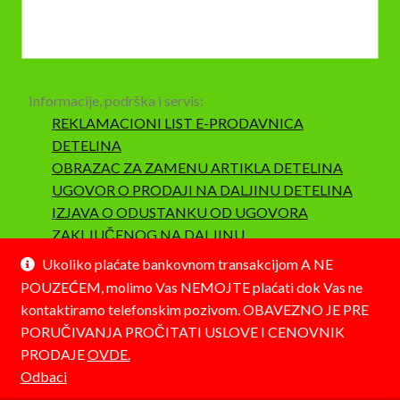
Informacije, podrška i servis:
REKLAMACIONI LIST E-PRODAVNICA
DETELINA
OBRAZAC ZA ZAMENU ARTIKLA DETELINA
UGOVOR O PRODAJI NA DALJINU DETELINA
IZJAVA O ODUSTANKU OD UGOVORA
ZAKLJUČENOG NA DALJINU
SAOBRAZNOST I REKLAMACIJA
Ukoliko plaćate bankovnom transakcijom A NE
POUZEĆEM, molimo Vas NEMOJTE plaćati dok Vas ne
kontaktiramo telefonskim pozivom. OBAVEZNO JE PRE
PORUČIVANJA PROČITATI USLOVE I CENOVNIK
PRODAJE
OVDE.
© Detelina 2026
Odbaci
Napravljeno pomoću WooCommerce-a
.