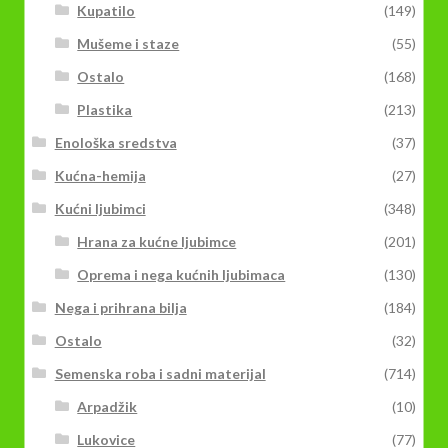
Kupatilo
(149)
Mušeme i staze
(55)
Ostalo
(168)
Plastika
(213)
Enološka sredstva
(37)
Kućna-hemija
(27)
Kućni ljubimci
(348)
Hrana za kućne ljubimce
(201)
Oprema i nega kućnih ljubimaca
(130)
Nega i prihrana bilja
(184)
Ostalo
(32)
Semenska roba i sadni materijal
(714)
Arpadžik
(10)
Lukovice
(77)