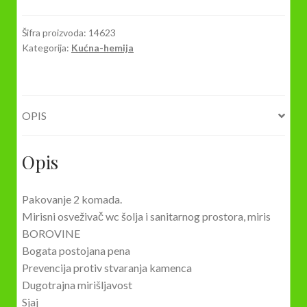
PINE
DUO
Šifra proizvoda:
14623
Kategorija:
Kućna-hemija
količina
OPIS
Opis
Pakovanje 2 komada.
Mirisni osveživač wc šolja i sanitarnog prostora, miris
BOROVINE
Bogata postojana pena
Prevencija protiv stvaranja kamenca
Dugotrajna mirišljavost
Sjaj