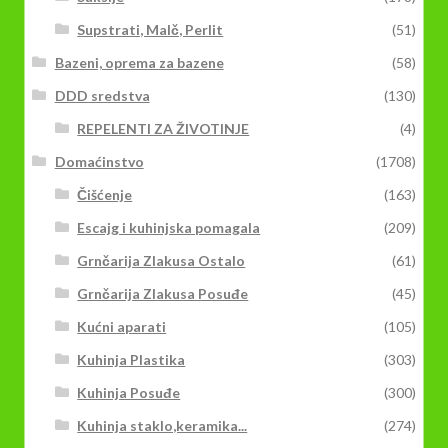
Supstrati, Malč, Perlit
(51)
Bazeni, oprema za bazene
(58)
DDD sredstva
(130)
REPELENTI ZA ŽIVOTINJE
(4)
Domaćinstvo
(1708)
Čišćenje
(163)
Escajg i kuhinjska pomagala
(209)
Grnčarija Zlakusa Ostalo
(61)
Grnčarija Zlakusa Posuđe
(45)
Kućni aparati
(105)
Kuhinja Plastika
(303)
Kuhinja Posuđe
(300)
Kuhinja staklo,keramika...
(274)