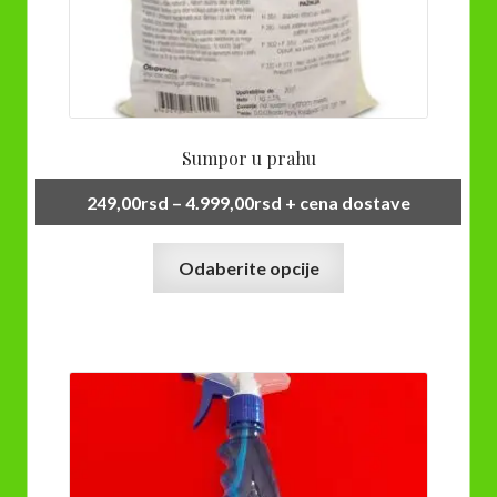
Sumpor u prahu
Raspon
249,00
rsd
–
4.999,00
rsd
+ cena dostave
cena:
Ovaj
od
Odaberite opcije
proizvod
249,00rsd
ima
do
više
4.999,00rsd
varijanti.
Opcije
mogu
biti
izabrane