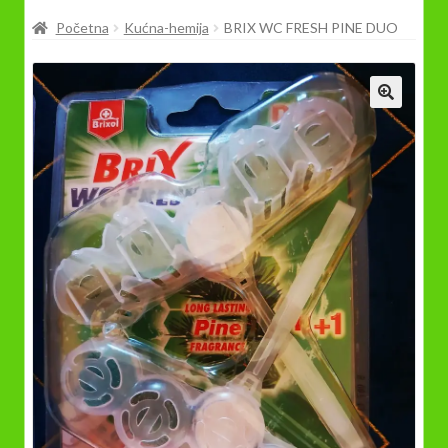
Prodavnica
Početna
Kućna-hemija
BRIX WC FRESH PINE DUO