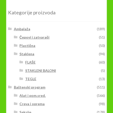
Kategorije proizvoda
Ambalaža
(189)
Čepovi i zatvarači
(51)
Plastična
(50)
Staklena
(94)
FLAŠE
(60)
STAKLENI BALONI
(5)
TEGLE
(13)
Baštenski program
(511)
Alat i pom.sred.
(166)
Creva i oprema
(98)
Saksije
(178)