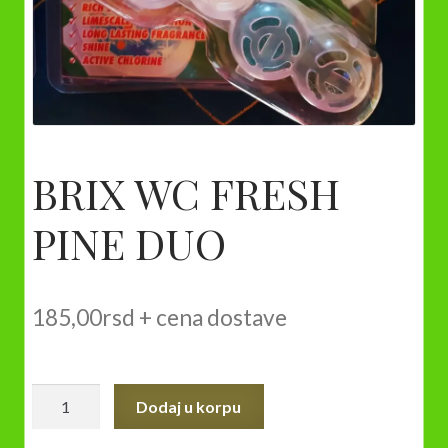
BRIX WC FRESH
PINE DUO
185,00
rsd
+ cena dostave
BRIX
Dodaj u korpu
WC
FRESH