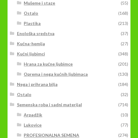
Mušeme i staze
(55)
Ostalo
(168)
Plastika
(213)
Enološka sredstva
(37)
Kućna-hemija
(27)
Kućni ljubimci
(348)
Hrana za kućne ljubimce
(201)
Oprema i nega kućnih ljubimaca
(130)
Nega i prihrana bilja
(184)
Ostalo
(32)
Semenska roba i sadni materijal
(714)
Arpadžik
(10)
Lukovice
(77)
PROFESIONALNA SEMENA
(274)