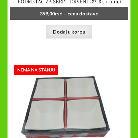
PODMETAČ ZA ŠERPU DRVENI 28*18 ( 1 kom,)
359,00
rsd
+ cena dostave
Dodaj u korpu
NEMA NA STANJU