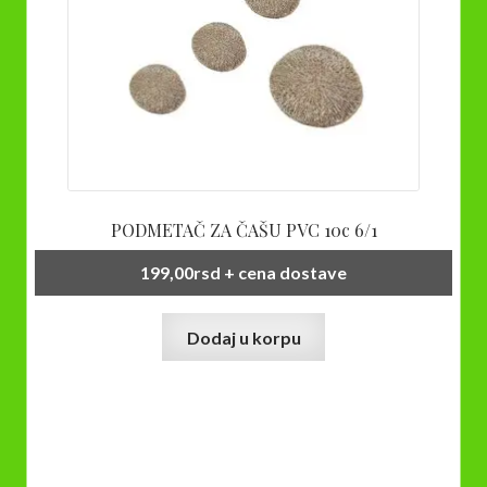
PODMETAČ ZA ČAŠU PVC 10c 6/1
199,00
rsd
+ cena dostave
Dodaj u korpu