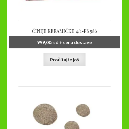
ČINIJE KERAMIČKE 4/1-FS 586
999,00
rsd
+ cena dostave
Pročitajte još