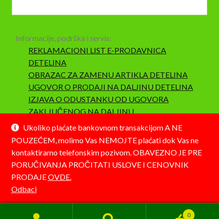
Informacije, podrška i servis:
REKLAMACIONI LIST E-PRODAVNICA
DETELINA
OBRAZAC ZA ZAMENU ARTIKLA DETELINA
UGOVOR O PRODAJI NA DALJINU DETELINA
IZJAVA O ODUSTANKU OD UGOVORA
ZAKLJUČENOG NA DALJINU
SAOBRAZNOST I REKLAMACIJA
Ukoliko plaćate bankovnom transakcijom A NE
POUZEĆEM, molimo Vas NEMOJTE plaćati dok Vas ne
kontaktiramo telefonskim pozivom. OBAVEZNO JE PRE
PORUČIVANJA PROČITATI USLOVE I CENOVNIK
PRODAJE
OVDE.
© Detelina 2026
Odbaci
Napravljeno pomoću WooCommerce-a
.
0