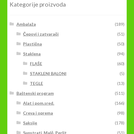
Kategorije proizvoda
Ambalaža
(189)
Čepovi i zatvarači
(51)
Plastična
(50)
Staklena
(94)
FLAŠE
(60)
STAKLENI BALONI
(5)
TEGLE
(13)
Baštenski program
(511)
Alat i pom.sred.
(166)
Creva i oprema
(98)
Saksije
(178)
Supstrati, Malč, Perlit
(51)