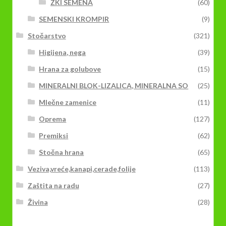
ZKI SEMENA
(60)
SEMENSKI KROMPIR
(9)
Stočarstvo
(321)
Higijena, nega
(39)
Hrana za golubove
(15)
MINERALNI BLOK-LIZALICA, MINERALNA SO
(25)
Mlečne zamenice
(11)
Oprema
(127)
Premiksi
(62)
Stočna hrana
(65)
Veziva,vreće,kanapi,cerade,folije
(113)
Zaštita na radu
(27)
Živina
(28)