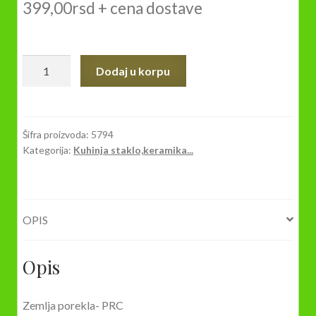
399,00
rsd
+ cena dostave
ČAŠA
Dodaj u korpu
HEARTBEAT
215cc
količina
Šifra proizvoda:
5794
Kategorija:
Kuhinja staklo,keramika...
OPIS
Opis
Zemlja porekla- PRC