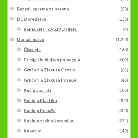
Bazeni, oprema za bazene
(58)
DDD sredstva
(130)
REPELENTI ZA ŽIVOTINJE
(4)
Domaćinstvo
(1708)
Čišćenje
(163)
Escajg i kuhinjska pomagala
(209)
Grnčarija Zlakusa Ostalo
(61)
Grnčarija Zlakusa Posuđe
(45)
Kućni aparati
(105)
Kuhinja Plastika
(303)
Kuhinja Posuđe
(300)
Kuhinja staklo,keramika...
(274)
Kupatilo
(149)