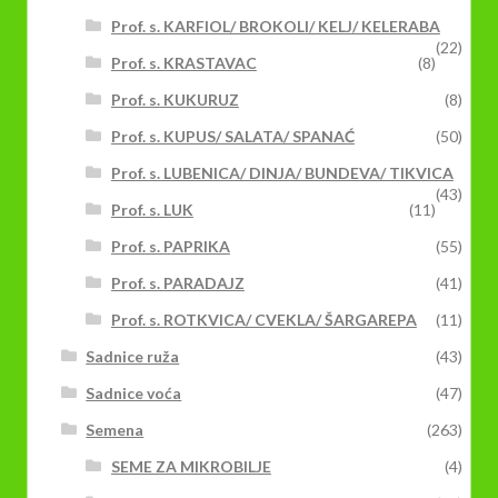
Prof. s. KARFIOL/ BROKOLI/ KELJ/ KELERABA
(22)
Prof. s. KRASTAVAC
(8)
Prof. s. KUKURUZ
(8)
Prof. s. KUPUS/ SALATA/ SPANAĆ
(50)
Prof. s. LUBENICA/ DINJA/ BUNDEVA/ TIKVICA
(43)
Prof. s. LUK
(11)
Prof. s. PAPRIKA
(55)
Prof. s. PARADAJZ
(41)
Prof. s. ROTKVICA/ CVEKLA/ ŠARGAREPA
(11)
Sadnice ruža
(43)
Sadnice voća
(47)
Semena
(263)
SEME ZA MIKROBILJE
(4)