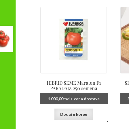
HIBRID SEME Maraton F1
S
PARADAJZ 250 semena
1.000,00
rsd
+ cena dostave
Dodaj u korpu