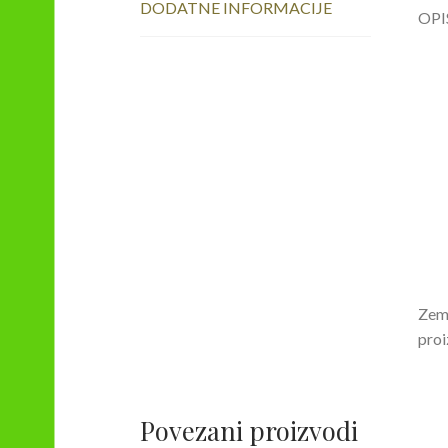
DODATNE INFORMACIJE
OPI
Zeml
proi
Povezani proizvodi