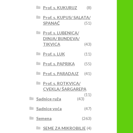
Prof. s. KUKURUZ
(8)
Prof. s. KUPUS/ SALATA/
SPANAĆ
(51)
Prof. s. LUBENICA/
DINJA/ BUNDEVA/
TIKVICA
(43)
Prof. s. LUK
(11)
Prof. s. PAPRIKA
(55)
Prof. s. PARADAJZ
(41)
Prof. s. ROTKVICA/
CVEKLA/ ŠARGAREPA
(11)
Sadnice ruža
(43)
Sadnice voća
(47)
Semena
(263)
SEME ZA MIKROBILJE
(4)