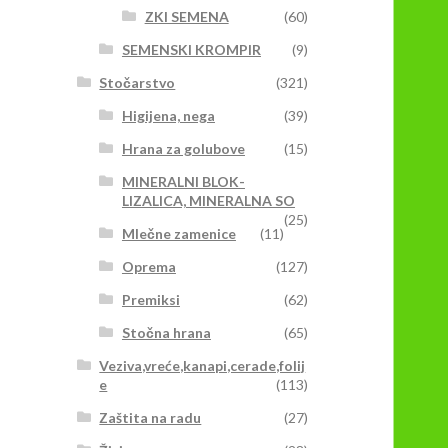
ZKI SEMENA
(60)
SEMENSKI KROMPIR
(9)
Stočarstvo
(321)
Higijena, nega
(39)
Hrana za golubove
(15)
MINERALNI BLOK-
LIZALICA, MINERALNA SO
(25)
Mlečne zamenice
(11)
Oprema
(127)
Premiksi
(62)
Stočna hrana
(65)
Veziva,vreće,kanapi,cerade,folij
e
(113)
Zaštita na radu
(27)