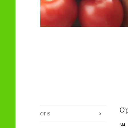
Op
OPIS
AM