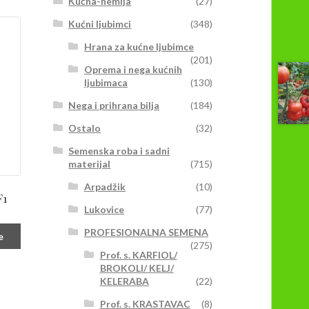
Kućna-hemija
(27)
Kućni ljubimci
(348)
Hrana za kućne ljubimce
(201)
Oprema i nega kućnih
ljubimaca
(130)
Nega i prihrana bilja
(184)
Ostalo
(32)
Semenska roba i sadni
materijal
(715)
Arpadžik
(10)
F1
Lukovice
(77)
PROFESIONALNA SEMENA
e
(275)
Prof. s. KARFIOL/
BROKOLI/ KELJ/
KELERABA
(22)
Prof. s. KRASTAVAC
(8)