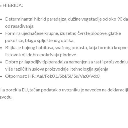
S HIBRIDA:
Determinantni hibrid paradajza, dužine vegetacije od oko 90 d
od rasađivanja.
Formira ujednačene krupne, izuzetno čvrste plodove, glatke
pokožice, blago spljoštenog oblika.
Biljka je bujnog habitusa, snažnog porasta, koja formira krupne
listove koji dobro pokrivaju plodove.
Dobro prilagodljiv tip paradajza namenjen za rast i proizvodnju
više različitih uslova proizvodnje i tehnologija gajenja
Otpornost: HR: Aal/Fol:0,1/Sbl/Sl/ Ss/Va:0/Vd:0;
ja porekla EU, tačan podatak o uvozniku je naveden na deklaraciji
zvodu.