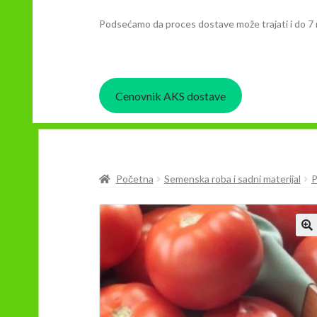
Podsećamo da proces dostave može trajati i do 7 
Cenovnik AKS dostave
Početna
Semenska roba i sadni materijal