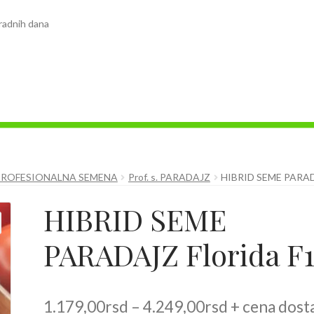
radnih dana
PROFESIONALNA SEMENA
Prof. s. PARADAJZ
HIBRID SEME PARAD
HIBRID SEME
PARADAJZ Florida F
Raspon
1.179,00
rsd
–
4.249,00
rsd
+ cena dost