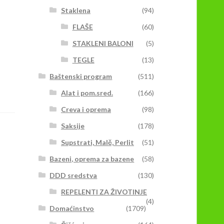
Staklena
(94)
FLAŠE
(60)
STAKLENI BALONI
(5)
TEGLE
(13)
Baštenski program
(511)
Alat i pom.sred.
(166)
Creva i oprema
(98)
Saksije
(178)
Supstrati, Malč, Perlit
(51)
Bazeni, oprema za bazene
(58)
DDD sredstva
(130)
REPELENTI ZA ŽIVOTINJE
(4)
Domaćinstvo
(1709)