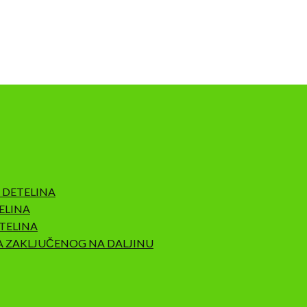
 DETELINA
ELINA
TELINA
A ZAKLJUČENOG NA DALJINU