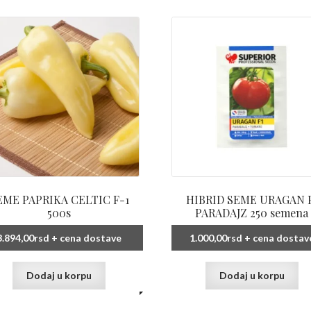
EME PAPRIKA CELTIC F-1
HIBRID SEME URAGAN 
500s
PARADAJZ 250 semena
3.894,00
rsd
+ cena dostave
1.000,00
rsd
+ cena dostav
Dodaj u korpu
Dodaj u korpu