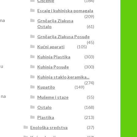
Čišćenje
(164)
Escajg i kuhinjska pomagala
(209)
ana
Grnčarija Zlakusa
Ostalo
(61)
Grnčarija Zlakusa Posuđe
(45)
Kućni aparati
(105)
Kuhinja Plastika
(303)
 u
Kuhinja Posuđe
(300)
Kuhinja staklo,keramika...
(274)
Kupatilo
(149)
 na
Mušeme i staze
(55)
Ostalo
(168)
Plastika
(213)
Enološka sredstva
(37)