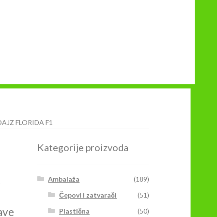
AJZ FLORIDA F1
Kategorije proizvoda
1
Ambalaža
(189)
Čepovi i zatvarači
(51)
ave
Plastična
(50)