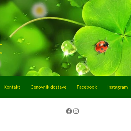
a
ne
Kontakt
Cenovnik dostave
Facebook
Instagram
g
O nama
Korpa
Plaćanje
Prodavnica
Facebook
Instagram