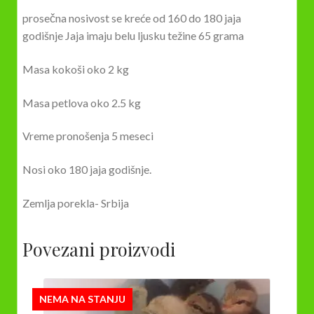
prosečna nosivost se kreće od 160 do 180 jaja
godišnje Jaja imaju belu ljusku težine 65 grama
Masa kokoši oko 2 kg
Masa petlova oko 2.5 kg
Vreme pronošenja 5 meseci
Nosi oko 180 jaja godišnje.
Zemlja porekla- Srbija
Povezani proizvodi
NEMA NA STANJU