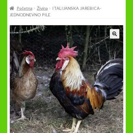
Prodavnica
Početna
Živina
ITALIJANSKA JAREBICA-
JEDNODNEVNO PILE