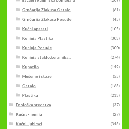
Escajg i kuhinjska pomagala
(209)
Grnčarija Zlakusa Ostalo
(61)
Grnčarija Zlakusa Posuđe
(45)
Kućni aparati
(105)
Kuhinja Plastika
(303)
Kuhinja Posuđe
(300)
Kuhinja staklo,keramika...
(274)
Kupatilo
(149)
Mušeme i staze
(55)
Ostalo
(168)
Plastika
(213)
Enološka sredstva
(37)
Kućna-hemija
(27)
Kućni ljubimci
(348)