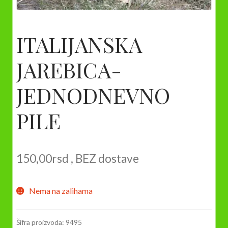
ITALIJANSKA
JAREBICA-
JEDNODNEVNO
PILE
150,00
rsd
, BEZ dostave
Nema na zalihama
Šifra proizvoda:
9495