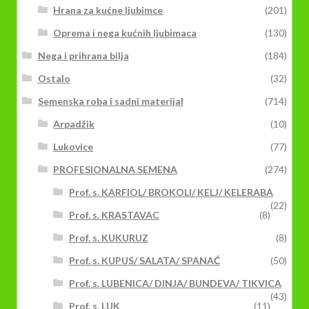
Hrana za kućne ljubimce
(201)
Oprema i nega kućnih ljubimaca
(130)
Nega i prihrana bilja
(184)
Ostalo
(32)
Semenska roba i sadni materijal
(714)
Arpadžik
(10)
Lukovice
(77)
PROFESIONALNA SEMENA
(274)
Prof. s. KARFIOL/ BROKOLI/ KELJ/ KELERABA
(22)
Prof. s. KRASTAVAC
(8)
Prof. s. KUKURUZ
(8)
Prof. s. KUPUS/ SALATA/ SPANAĆ
(50)
Prof. s. LUBENICA/ DINJA/ BUNDEVA/ TIKVICA
(43)
Prof. s. LUK
(11)