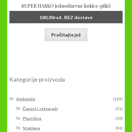
SUPER HARKO jednodnevne kokice-pilići
180,00
rsd
, BEZ dostave
Pročitajte još
Kategorije proizvoda
Ambalaža
(189)
Čepovi i zatvarači
(51)
Plastična
(50)
Staklena
(94)