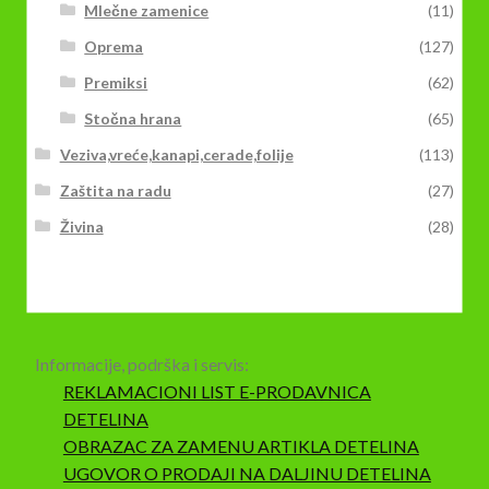
Mlečne zamenice
(11)
Oprema
(127)
Premiksi
(62)
Stočna hrana
(65)
Veziva,vreće,kanapi,cerade,folije
(113)
Zaštita na radu
(27)
Živina
(28)
Informacije, podrška i servis:
REKLAMACIONI LIST E-PRODAVNICA
DETELINA
OBRAZAC ZA ZAMENU ARTIKLA DETELINA
UGOVOR O PRODAJI NA DALJINU DETELINA