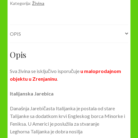
Kategorija:
Živina
OPIS
Opis
Sva živina se isključivo isporučuje
u maloprodajnom
objektu u Zrenjaninu
.
Italijanska Jarebica
Današnja Jarebičasta Italijanka je postala od stare
Talijanke sa dodatkom krvi Engleskog borca Minorke i
Feniksa. U Americi je poslužila za stvaranje
Leghorna Talijanka je dobra nosilja