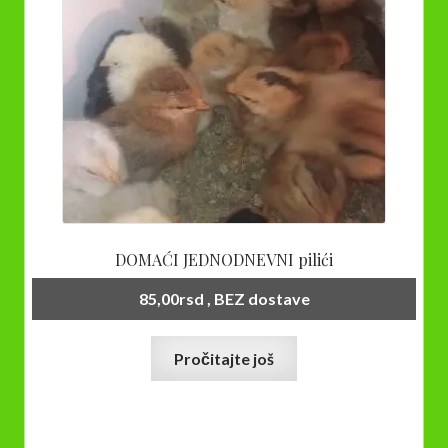
DOMAĆI JEDNODNEVNI pilići
85,00
rsd
, BEZ dostave
Pročitajte još