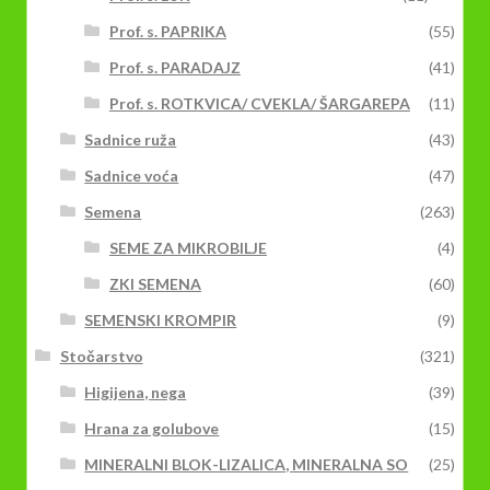
Prof. s. PAPRIKA
(55)
Prof. s. PARADAJZ
(41)
Prof. s. ROTKVICA/ CVEKLA/ ŠARGAREPA
(11)
Sadnice ruža
(43)
Sadnice voća
(47)
Semena
(263)
SEME ZA MIKROBILJE
(4)
ZKI SEMENA
(60)
SEMENSKI KROMPIR
(9)
Stočarstvo
(321)
Higijena, nega
(39)
Hrana za golubove
(15)
MINERALNI BLOK-LIZALICA, MINERALNA SO
(25)