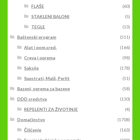
FLAŠE
(60)
STAKLENI BALONI
(5)
TEGLE
(13)
Baštenski program
(511)
Alat i pom.sred.
(166)
Creva i oprema
(98)
Saksije
(178)
Supstrati, Malč, Perlit
(51)
Bazeni, oprema za bazene
(58)
DDD sredstva
(130)
REPELENTI ZA ŽIVOTINJE
(4)
Domaćinstvo
(1708)
Čišćenje
(163)