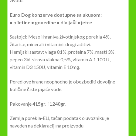
životu.
Euro Dog konzerve dostupne sa ukusom:
• piletine • govedine • divljači • jetre
Sastojci:
Meso i hraniva životinjskog porekla 4%,
žitarice, minerali i vitamini, drugi aditivi.
Hemijski sastav: vlaga 81%, proteina 7%, masti 3%,
pepeo 3%, sirova vlakna 0,5%, vitamin A 1.100 IJ,
vitamin D3 150IJ, vitamin E 10mg.
Pored ove hrane neophodno je obezbediti dovoljne
količine čiste pijaće vode.
Pakovanje
415gr. i 1240gr
.
Zemlja porekla-EU, tačan podatak o uvozniku je
naveden na deklaraciji na proizvodu