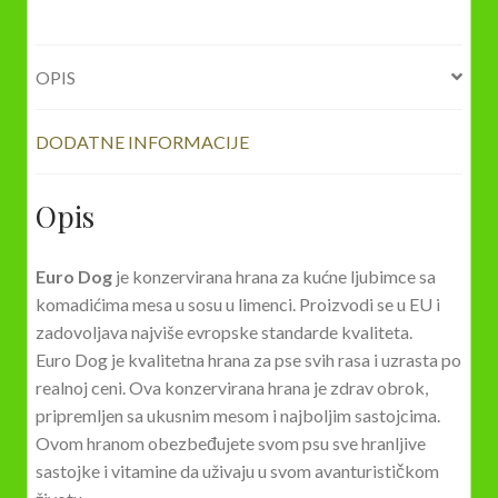
OPIS
DODATNE INFORMACIJE
Opis
Euro Dog
je konzervirana hrana za kućne ljubimce sa
komadićima mesa u sosu u limenci. Proizvodi se u EU i
zadovoljava najviše evropske standarde kvaliteta.
Euro Dog je kvalitetna hrana za pse svih rasa i uzrasta po
realnoj ceni. Ova konzervirana hrana je zdrav obrok,
pripremljen sa ukusnim mesom i najboljim sastojcima.
Ovom hranom obezbeđujete svom psu sve hranljive
sastojke i vitamine da uživaju u svom avanturističkom