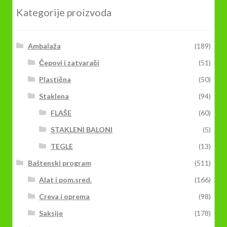
Kategorije proizvoda
Ambalaža
(189)
Čepovi i zatvarači
(51)
Plastična
(50)
Staklena
(94)
FLAŠE
(60)
STAKLENI BALONI
(5)
TEGLE
(13)
Baštenski program
(511)
Alat i pom.sred.
(166)
Creva i oprema
(98)
Saksije
(178)