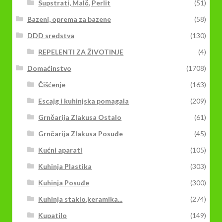
Supstrati, Malč, Perlit
(51)
Bazeni, oprema za bazene
(58)
DDD sredstva
(130)
REPELENTI ZA ŽIVOTINJE
(4)
Domaćinstvo
(1708)
Čišćenje
(163)
Escajg i kuhinjska pomagala
(209)
Grnčarija Zlakusa Ostalo
(61)
Grnčarija Zlakusa Posuđe
(45)
Kućni aparati
(105)
Kuhinja Plastika
(303)
Kuhinja Posuđe
(300)
Kuhinja staklo,keramika...
(274)
Kupatilo
(149)