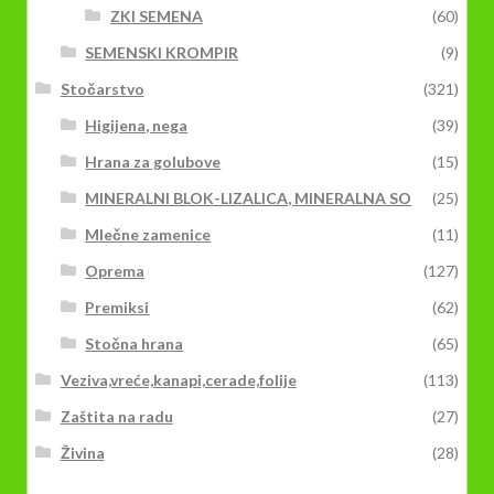
ZKI SEMENA
(60)
SEMENSKI KROMPIR
(9)
Stočarstvo
(321)
Higijena, nega
(39)
Hrana za golubove
(15)
MINERALNI BLOK-LIZALICA, MINERALNA SO
(25)
Mlečne zamenice
(11)
Oprema
(127)
Premiksi
(62)
Stočna hrana
(65)
Veziva,vreće,kanapi,cerade,folije
(113)
Zaštita na radu
(27)
Živina
(28)