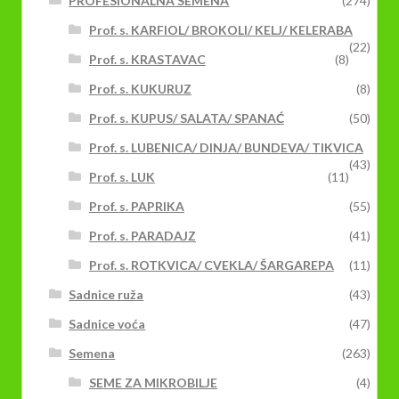
PROFESIONALNA SEMENA
(274)
Prof. s. KARFIOL/ BROKOLI/ KELJ/ KELERABA
(22)
Prof. s. KRASTAVAC
(8)
Prof. s. KUKURUZ
(8)
Prof. s. KUPUS/ SALATA/ SPANAĆ
(50)
Prof. s. LUBENICA/ DINJA/ BUNDEVA/ TIKVICA
(43)
Prof. s. LUK
(11)
Prof. s. PAPRIKA
(55)
Prof. s. PARADAJZ
(41)
Prof. s. ROTKVICA/ CVEKLA/ ŠARGAREPA
(11)
Sadnice ruža
(43)
Sadnice voća
(47)
Semena
(263)
SEME ZA MIKROBILJE
(4)