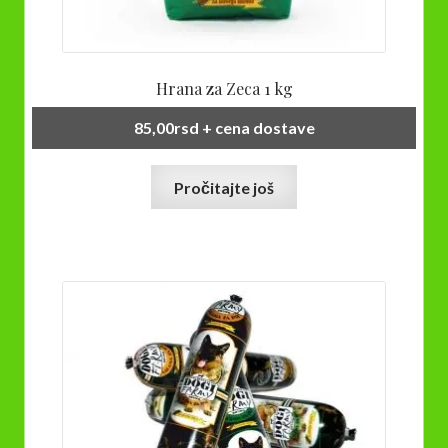
Hrana za Zeca 1 kg
85,00
rsd
+ cena dostave
Pročitajte još