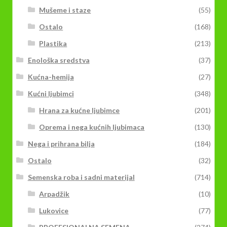
Mušeme i staze
(55)
Ostalo
(168)
Plastika
(213)
Enološka sredstva
(37)
Kućna-hemija
(27)
Kućni ljubimci
(348)
Hrana za kućne ljubimce
(201)
Oprema i nega kućnih ljubimaca
(130)
Nega i prihrana bilja
(184)
Ostalo
(32)
Semenska roba i sadni materijal
(714)
Arpadžik
(10)
Lukovice
(77)