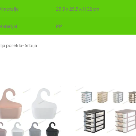
imenzije
25,5 x 25,5 x H32 cm
aterijal
PP
ja porekla- Srbija