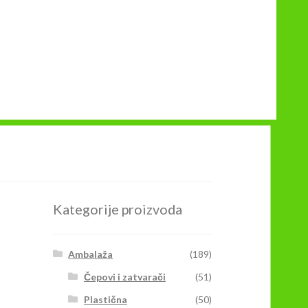
Kategorije proizvoda
Ambalaža
(189)
Čepovi i zatvarači
(51)
Plastična
(50)