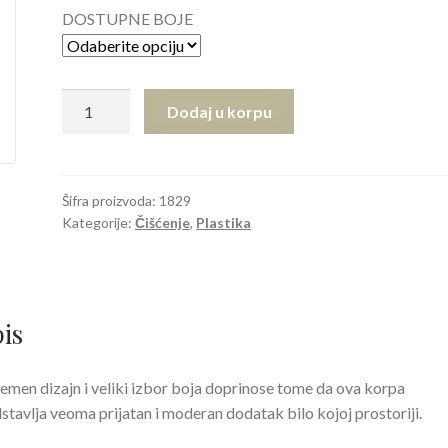
DOSTUPNE BOJE
Korpa
Dodaj u korpu
za
papir
količina
Šifra proizvoda:
1829
Kategorije:
Čišćenje
,
Plastika
is
emen dizajn i veliki izbor boja doprinose tome da ova korpa
stavlja veoma prijatan i moderan dodatak bilo kojoj prostoriji.