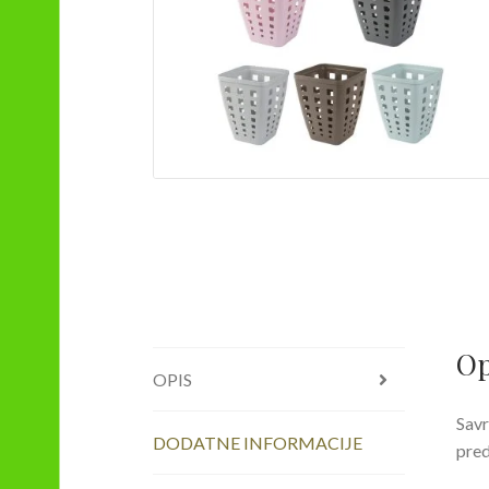
Op
OPIS
Savr
DODATNE INFORMACIJE
pred