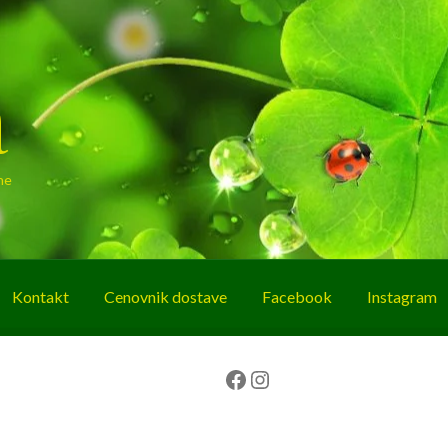
a
ne
Kontakt
Cenovnik dostave
Facebook
Instagram
g
O nama
Korpa
Plaćanje
Prodavnica
Facebook
Instagram