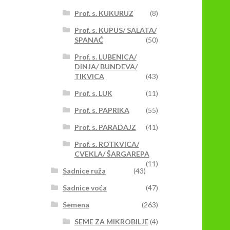
Prof. s. KUKURUZ
(8)
Prof. s. KUPUS/ SALATA/
SPANAĆ
(50)
Prof. s. LUBENICA/
DINJA/ BUNDEVA/
TIKVICA
(43)
Prof. s. LUK
(11)
Prof. s. PAPRIKA
(55)
Prof. s. PARADAJZ
(41)
Prof. s. ROTKVICA/
CVEKLA/ ŠARGAREPA
(11)
Sadnice ruža
(43)
Sadnice voća
(47)
Semena
(263)
SEME ZA MIKROBILJE
(4)