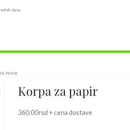
radnih dana
ZA PAPIR
Korpa za papir
360,00
rsd
+ cena dostave