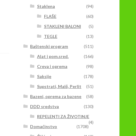
Staklena
(94)
FLAŠE
(60)
STAKLENI BALONI
(5)
TEGLE
(13)
Baštenski program
(511)
Alat i pom.sred.
(166)
Creva i oprema
(98)
Saksije
(178)
Supstrati, Malč, Perlit
(51)
Bazeni, oprema za bazene
(58)
DDD sredstva
(130)
REPELENTI ZA ŽIVOTINJE
(4)
Domaćinstvo
(1708)