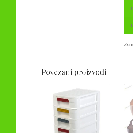
D
M
Zeml
Povezani proizvodi