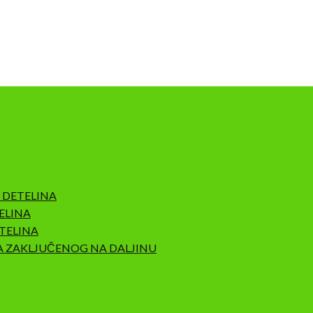
 DETELINA
ELINA
TELINA
A ZAKLJUČENOG NA DALJINU