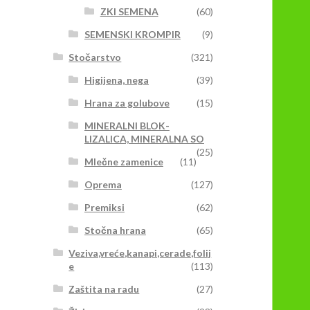
ZKI SEMENA
(60)
SEMENSKI KROMPIR
(9)
Stočarstvo
(321)
Higijena, nega
(39)
Hrana za golubove
(15)
MINERALNI BLOK-
LIZALICA, MINERALNA SO
(25)
Mlečne zamenice
(11)
Oprema
(127)
Premiksi
(62)
Stočna hrana
(65)
Veziva,vreće,kanapi,cerade,folij
e
(113)
Zaštita na radu
(27)