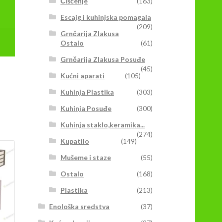
Čišćenje
(163)
Escajg i kuhinjska pomagala
(209)
Grnčarija Zlakusa
Ostalo
(61)
Grnčarija Zlakusa Posuđe
(45)
Kućni aparati
(105)
Kuhinja Plastika
(303)
Kuhinja Posuđe
(300)
Kuhinja staklo,keramika...
(274)
Kupatilo
(149)
Mušeme i staze
(55)
Ostalo
(168)
Plastika
(213)
Enološka sredstva
(37)