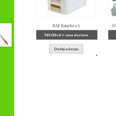
RAF Kaseto 1/5
Un
969,00
rsd
+ cena dostave
Dodaj u korpu