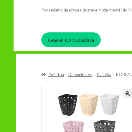
Podsećamo da proces dostave može trajati i do 7 
Cenovnik AKS dostave
Početna
Domaćinstvo
Plastika
KORPA 