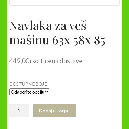
Navlaka za veš
mašinu 63x 58x 85
449,00
rsd
+ cena dostave
DOSTUPNE BOJE
Navlaka
Dodaj u korpu
za
veš
mašinu