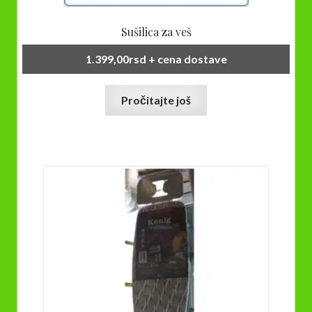
Sušilica za veš
1.399,00
rsd
+ cena dostave
Pročitajte još