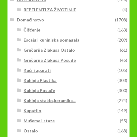
REPELENTI ZA ŽIVOTINJE
(4)
Domaćinstvo
(1708)
Čišćenje
(163)
Escajg i kuhinjska pomagala
(209)
Grnčarija Zlakusa Ostalo
(61)
Grnčarija Zlakusa Posuđe
(45)
Kućni aparati
(105)
Kuhinja Plastika
(303)
Kuhinja Posuđe
(300)
Kuhinja staklo,keramika...
(274)
Kupatilo
(149)
Mušeme i staze
(55)
Ostalo
(168)