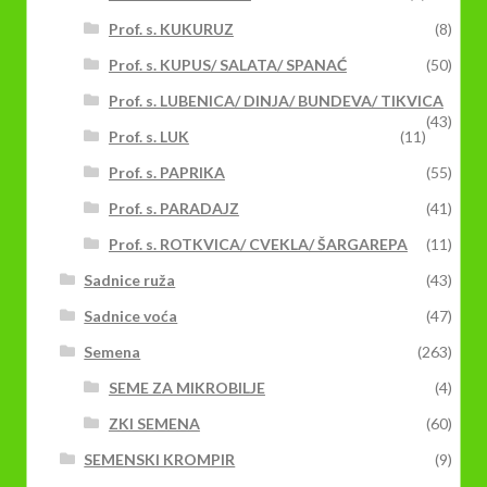
Prof. s. KUKURUZ
(8)
Prof. s. KUPUS/ SALATA/ SPANAĆ
(50)
Prof. s. LUBENICA/ DINJA/ BUNDEVA/ TIKVICA
(43)
Prof. s. LUK
(11)
Prof. s. PAPRIKA
(55)
Prof. s. PARADAJZ
(41)
Prof. s. ROTKVICA/ CVEKLA/ ŠARGAREPA
(11)
Sadnice ruža
(43)
Sadnice voća
(47)
Semena
(263)
SEME ZA MIKROBILJE
(4)
ZKI SEMENA
(60)
SEMENSKI KROMPIR
(9)