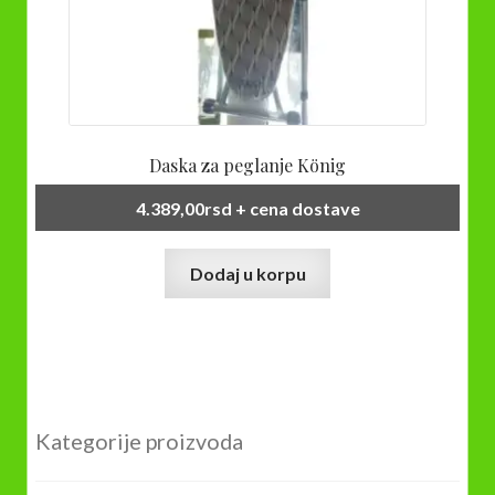
Daska za peglanje König
4.389,00
rsd
+ cena dostave
Dodaj u korpu
Kategorije proizvoda