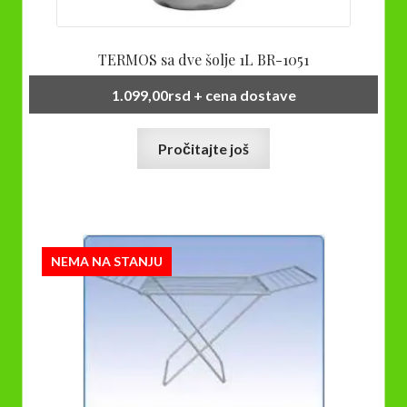
TERMOS sa dve šolje 1L BR-1051
1.099,00
rsd
+ cena dostave
Pročitajte još
NEMA NA STANJU