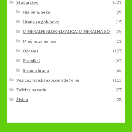
Stočarstvo
(321)
Higijena, nega
(39)
Hrana za golubove
(15)
MINERALNI BLOK-LIZALICA, MINERALNA SO
(25)
Mlečne zamenice
(11)
Oprema
(127)
Premiksi
(62)
Stočna hrana
(65)
Veziva,vreće,kanapi,cerade,folije
(113)
Zaštita na radu
(27)
Živina
(28)