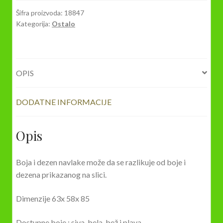
63x
Šifra proizvoda:
18847
Kategorija:
Ostalo
58x
85
količina
OPIS
DODATNE INFORMACIJE
Opis
Boja i dezen navlake može da se razlikuje od boje i
dezena prikazanog na slici.
Dimenzije 63x 58x 85
Dostupne boje : siva, bela, bež i plava