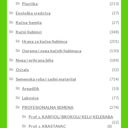
Plastika
(213)
Enološka sredstva
(37)
Kućna-hemija
(27)
Kućni ljubimci
(348)
Hrana za kućne ljubimce
(201)
Oprema i nega kućnih ljubimaca
(130)
Nega i prihrana bilja
(184)
Ostalo
(32)
Semenska roba i sadni materijal
(714)
Arpadžik
(10)
Lukovice
(77)
PROFESIONALNA SEMENA
(274)
Prof. s. KARFIOL/ BROKOLI/ KELJ/ KELERABA
(22)
Prof. s. KRASTAVAC
(8)