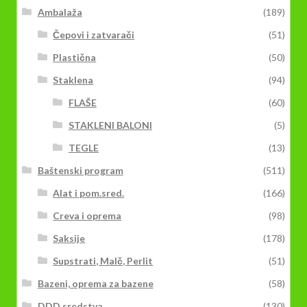
Ambalaža
(189)
Čepovi i zatvarači
(51)
Plastična
(50)
Staklena
(94)
FLAŠE
(60)
STAKLENI BALONI
(5)
TEGLE
(13)
Baštenski program
(511)
Alat i pom.sred.
(166)
Creva i oprema
(98)
Saksije
(178)
Supstrati, Malč, Perlit
(51)
Bazeni, oprema za bazene
(58)
DDD sredstva
(130)