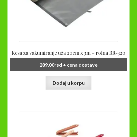
Kesa za vakumiranje uža 20cm x 3m – rolna BR-320
289,00
rsd
+ cena dostave
Dodaj u korpu