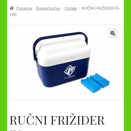
Prodavnica
Početna
Domaćinstvo
Ostalo
RUČNI FRIŽIDER FS-
190
RUČNI FRIŽIDER