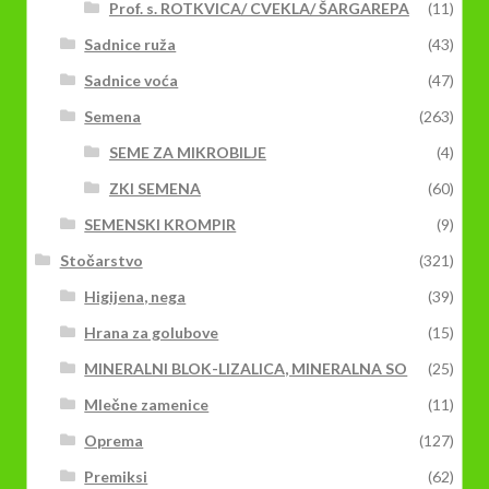
Prof. s. ROTKVICA/ CVEKLA/ ŠARGAREPA
(11)
Sadnice ruža
(43)
Sadnice voća
(47)
Semena
(263)
SEME ZA MIKROBILJE
(4)
ZKI SEMENA
(60)
SEMENSKI KROMPIR
(9)
Stočarstvo
(321)
Higijena, nega
(39)
Hrana za golubove
(15)
MINERALNI BLOK-LIZALICA, MINERALNA SO
(25)
Mlečne zamenice
(11)
Oprema
(127)
Premiksi
(62)