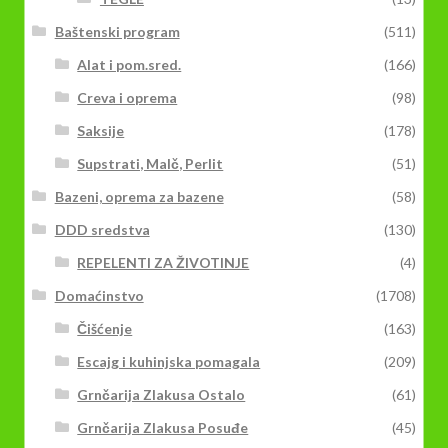
Baštenski program
(511)
Alat i pom.sred.
(166)
Creva i oprema
(98)
Saksije
(178)
Supstrati, Malč, Perlit
(51)
Bazeni, oprema za bazene
(58)
DDD sredstva
(130)
REPELENTI ZA ŽIVOTINJE
(4)
Domaćinstvo
(1708)
Čišćenje
(163)
Escajg i kuhinjska pomagala
(209)
Grnčarija Zlakusa Ostalo
(61)
Grnčarija Zlakusa Posuđe
(45)