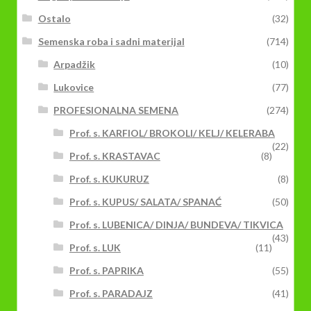
Ostalo
(32)
Semenska roba i sadni materijal
(714)
Arpadžik
(10)
Lukovice
(77)
PROFESIONALNA SEMENA
(274)
Prof. s. KARFIOL/ BROKOLI/ KELJ/ KELERABA
(22)
Prof. s. KRASTAVAC
(8)
Prof. s. KUKURUZ
(8)
Prof. s. KUPUS/ SALATA/ SPANAĆ
(50)
Prof. s. LUBENICA/ DINJA/ BUNDEVA/ TIKVICA
(43)
Prof. s. LUK
(11)
Prof. s. PAPRIKA
(55)
Prof. s. PARADAJZ
(41)