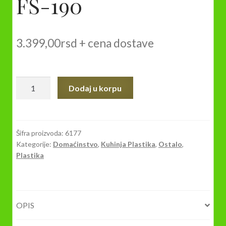
FS-190
3.399,00
rsd
+ cena dostave
RUČNI
Dodaj u korpu
FRIŽIDER
FS-
190
količina
Šifra proizvoda:
6177
Kategorije:
Domaćinstvo
,
Kuhinja Plastika
,
Ostalo
,
Plastika
OPIS