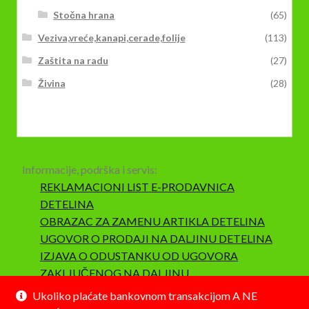
Stočna hrana
(65)
Veziva,vreće,kanapi,cerade,folije
(113)
Zaštita na radu
(27)
Živina
(28)
Informacije, podrška i servis:
REKLAMACIONI LIST E-PRODAVNICA
DETELINA
OBRAZAC ZA ZAMENU ARTIKLA DETELINA
UGOVOR O PRODAJI NA DALJINU DETELINA
IZJAVA O ODUSTANKU OD UGOVORA
ZAKLJUČENOG NA DALJINU
SAOBRAZNOST I REKLAMACIJA
Ukoliko plaćate bankovnom transakcijom A NE