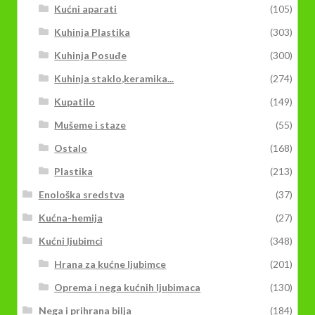
Kućni aparati
(105)
Kuhinja Plastika
(303)
Kuhinja Posuđe
(300)
Kuhinja staklo,keramika...
(274)
Kupatilo
(149)
Mušeme i staze
(55)
Ostalo
(168)
Plastika
(213)
Enološka sredstva
(37)
Kućna-hemija
(27)
Kućni ljubimci
(348)
Hrana za kućne ljubimce
(201)
Oprema i nega kućnih ljubimaca
(130)
Nega i prihrana bilja
(184)