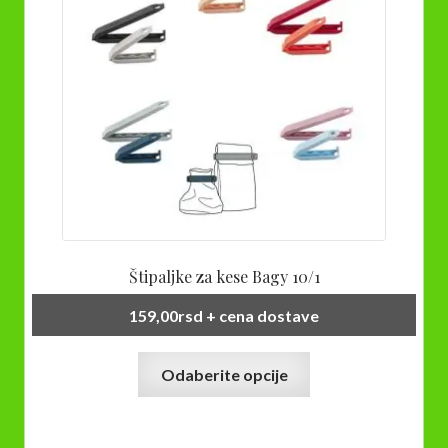
Štipaljke za kese Bagy 10/1
159,00
rsd
+ cena dostave
Ovaj
Odaberite opcije
proizvod
ima
više