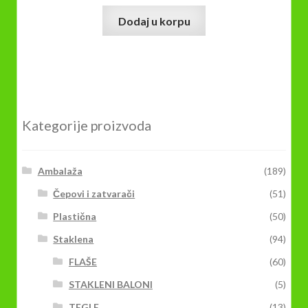
Dodaj u korpu
Kategorije proizvoda
Ambalaža
(189)
Čepovi i zatvarači
(51)
Plastična
(50)
Staklena
(94)
FLAŠE
(60)
STAKLENI BALONI
(5)
TEGLE
(13)