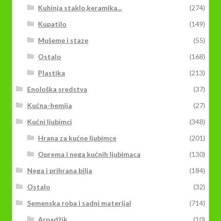
Kuhinja staklo,keramika...
(274)
Kupatilo
(149)
Mušeme i staze
(55)
Ostalo
(168)
Plastika
(213)
Enološka sredstva
(37)
Kućna-hemija
(27)
Kućni ljubimci
(348)
Hrana za kućne ljubimce
(201)
Oprema i nega kućnih ljubimaca
(130)
Nega i prihrana bilja
(184)
Ostalo
(32)
Semenska roba i sadni materijal
(714)
Arpadžik
(10)