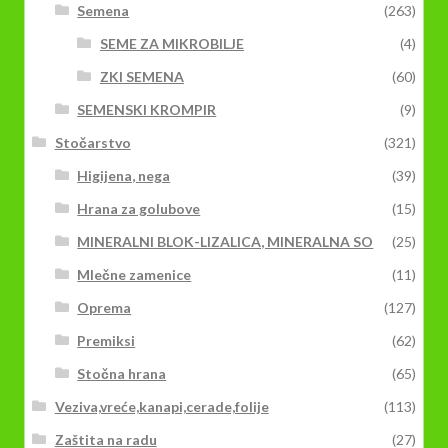
Semena
(263)
SEME ZA MIKROBILJE
(4)
ZKI SEMENA
(60)
SEMENSKI KROMPIR
(9)
Stočarstvo
(321)
Higijena, nega
(39)
Hrana za golubove
(15)
MINERALNI BLOK-LIZALICA, MINERALNA SO
(25)
Mlečne zamenice
(11)
Oprema
(127)
Premiksi
(62)
Stočna hrana
(65)
Veziva,vreće,kanapi,cerade,folije
(113)
Zaštita na radu
(27)