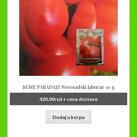
SEME PARADAJZ Novosadski jabučar 10 g
420,00
rsd
+ cena dostave
Dodaj u korpu