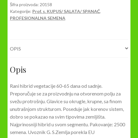
1
Šifra proizvoda:
20158
Kategorije:
Prof. s. KUPUS/ SALATA/ SPANAĆ
,
2500s
PROFESIONALNA SEMENA
količina
OPIS
Opis
Rani hibrid vegetacije 60-65 dana od sadnje.
Preporučuje se za proizvodnju na otvorenom polju za
svežu protrošnju. Glavice su okrugle, krupne, sa finom
unutrašnjom strukturom. Poseduje jak korenov sistem,
dobro se pokazao na svim tipovima zemljišta.
Najprinosniji hibrid u svom segmentu. Pakovanje: 2500
semena. Uvoznik G. S.Zemlja porekla EU