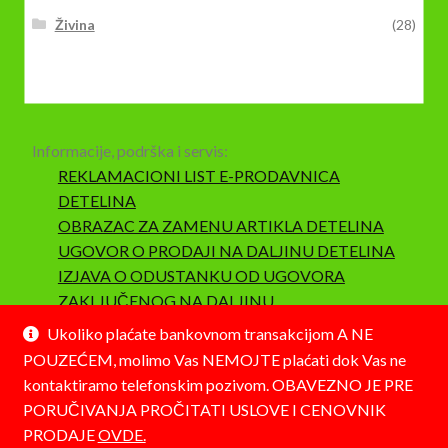
Živina
(28)
Informacije, podrška i servis:
REKLAMACIONI LIST E-PRODAVNICA
DETELINA
OBRAZAC ZA ZAMENU ARTIKLA DETELINA
UGOVOR O PRODAJI NA DALJINU DETELINA
IZJAVA O ODUSTANKU OD UGOVORA
ZAKLJUČENOG NA DALJINU
SAOBRAZNOST I REKLAMACIJA
Ukoliko plaćate bankovnom transakcijom A NE
POUZEĆEM, molimo Vas NEMOJTE plaćati dok Vas ne
kontaktiramo telefonskim pozivom. OBAVEZNO JE PRE
PORUČIVANJA PROČITATI USLOVE I CENOVNIK
PRODAJE
OVDE.