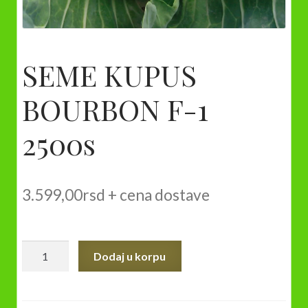
SEME KUPUS
BOURBON F-1
2500s
3.599,00
rsd
+ cena dostave
SEME
Dodaj u korpu
KUPUS
BOURBON
F-