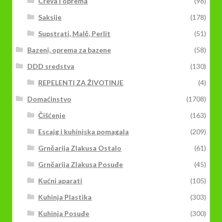
Creva i oprema
(98)
Saksije
(178)
Supstrati, Malč, Perlit
(51)
Bazeni, oprema za bazene
(58)
DDD sredstva
(130)
REPELENTI ZA ŽIVOTINJE
(4)
Domaćinstvo
(1708)
Čišćenje
(163)
Escajg i kuhinjska pomagala
(209)
Grnčarija Zlakusa Ostalo
(61)
Grnčarija Zlakusa Posuđe
(45)
Kućni aparati
(105)
Kuhinja Plastika
(303)
Kuhinja Posuđe
(300)