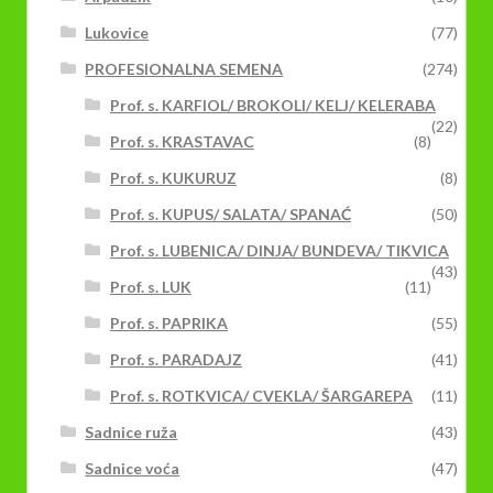
Lukovice
(77)
PROFESIONALNA SEMENA
(274)
Prof. s. KARFIOL/ BROKOLI/ KELJ/ KELERABA
(22)
Prof. s. KRASTAVAC
(8)
Prof. s. KUKURUZ
(8)
Prof. s. KUPUS/ SALATA/ SPANAĆ
(50)
Prof. s. LUBENICA/ DINJA/ BUNDEVA/ TIKVICA
(43)
Prof. s. LUK
(11)
Prof. s. PAPRIKA
(55)
Prof. s. PARADAJZ
(41)
Prof. s. ROTKVICA/ CVEKLA/ ŠARGAREPA
(11)
Sadnice ruža
(43)
Sadnice voća
(47)