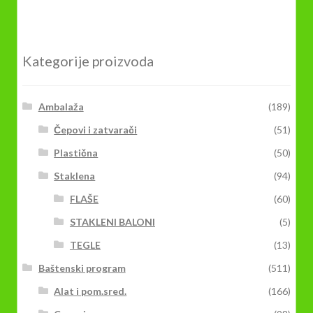
Kategorije proizvoda
Ambalaža
(189)
Čepovi i zatvarači
(51)
Plastična
(50)
Staklena
(94)
FLAŠE
(60)
STAKLENI BALONI
(5)
TEGLE
(13)
Baštenski program
(511)
Alat i pom.sred.
(166)