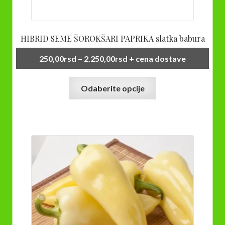
HIBRID SEME ŠOROKŠARI PAPRIKA slatka babura
Raspon
250,00
rsd
–
2.250,00
rsd
+ cena dostave
cena:
Ovaj
od
Odaberite opcije
proizvod
250,00rsd
ima
do
više
2.250,00rsd
varijanti.
Opcije
mogu
biti
izabrane
na
stranici
proizvoda.