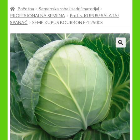
Prodavnica
Početna
Semenska roba i sadni materijal
PROFESIONALNA SEMENA
Prof. s. KUPUS/ SALATA/
SPANAĆ
SEME KUPUS BOURBON F-1 2500S