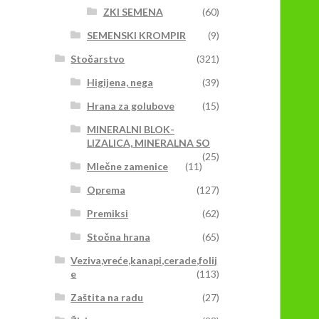
ZKI SEMENA
(60)
SEMENSKI KROMPIR
(9)
Stočarstvo
(321)
Higijena, nega
(39)
Hrana za golubove
(15)
MINERALNI BLOK-
LIZALICA, MINERALNA SO
(25)
Mlečne zamenice
(11)
Oprema
(127)
Premiksi
(62)
Stočna hrana
(65)
Veziva,vreće,kanapi,cerade,folij
e
(113)
Zaštita na radu
(27)