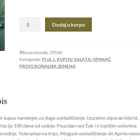
SEME
Dodaj u korpu
KUPUS
BUSONI
F-
1
Šifra proizvoda:
20160
Kategorije:
Prof. s. KUPUS/ SALATA/ SPANAĆ
,
2500s
PROFESIONALNA SEMENA
količina
is
r kupus namenjen za dugo uskladištenje. Izuzetno otporan hibrid,
tacija 100 dana od sadnje. Pouzdan rast čak i u toplijim uslovima
zvodnje. Tolerantan na trips. Moguće uskladištenje do Aprila mese