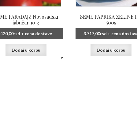
ME PARADAJZ Novosadski
SEME PAPRIKA ZELINE F
jabučar 10 g
500s
420,00
rsd
+ cena dostave
3.717,00
rsd
+ cena dostav
Dodaj u korpu
Dodaj u korpu