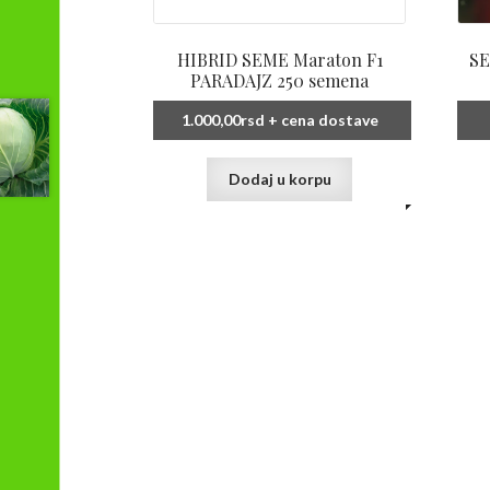
HIBRID SEME Maraton F1
SE
PARADAJZ 250 semena
1.000,00
rsd
+ cena dostave
Dodaj u korpu