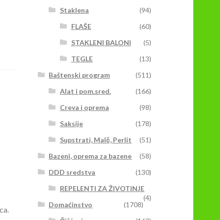
Staklena
(94)
FLAŠE
(60)
STAKLENI BALONI
(5)
TEGLE
(13)
Baštenski program
(511)
Alat i pom.sred.
(166)
Creva i oprema
(98)
Saksije
(178)
Supstrati, Malč, Perlit
(51)
Bazeni, oprema za bazene
(58)
DDD sredstva
(130)
REPELENTI ZA ŽIVOTINJE
(4)
Domaćinstvo
(1708)
ca.