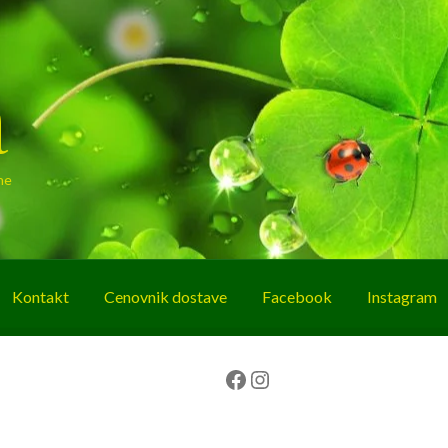
a
ne
Kontakt
Cenovnik dostave
Facebook
Instagram
g
O nama
Korpa
Plaćanje
Prodavnica
Facebook
Instagram