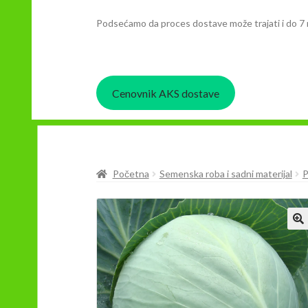
Podsećamo da proces dostave može trajati i do 7 
Cenovnik AKS dostave
Početna
Semenska roba i sadni materijal