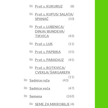
Prof. s. KUKURUZ
(8)
Prof. s. KUPUS/ SALATA/
SPANAĆ
(50)
Prof. s. LUBENICA/
DINJA/ BUNDEVA/
TIKVICA
(43)
Prof. s. LUK
(11)
Prof. s. PAPRIKA
(55)
Prof. s. PARADAJZ
(41)
Prof. s. ROTKVICA/
CVEKLA/ ŠARGAREPA
(11)
Sadnice ruža
(43)
Sadnice voća
(47)
Semena
(263)
SEME ZA MIKROBILJE
(4)