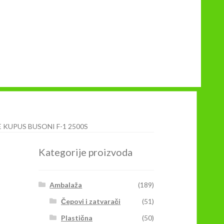
 KUPUS BUSONI F-1 2500S
Kategorije proizvoda
Ambalaža
(189)
Čepovi i zatvarači
(51)
Plastična
(50)