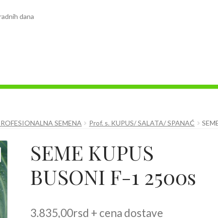
radnih dana
PROFESIONALNA SEMENA
Prof. s. KUPUS/ SALATA/ SPANAĆ
SEME
SEME KUPUS
BUSONI F-1 2500s
3.835,00
rsd
+ cena dostave