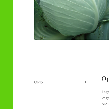
Op
OPIS
Lage
vege
proi