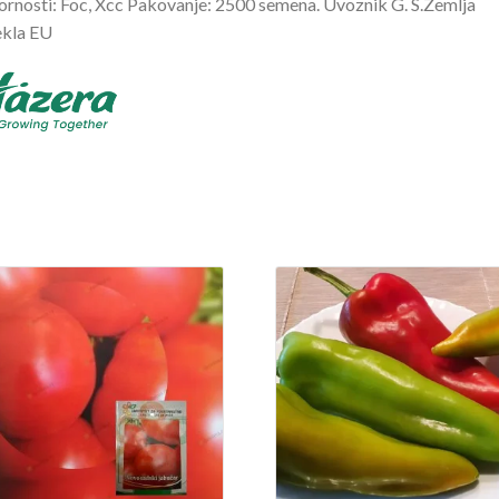
rnosti: Foc, Xcc Pakovanje: 2500 semena. Uvoznik G. S.Zemlja
ekla EU