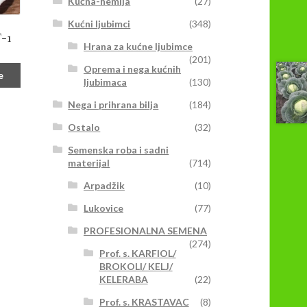
Kućna-hemija
(27)
Kućni ljubimci
(348)
-1
Hrana za kućne ljubimce
(201)
Oprema i nega kućnih
e
ljubimaca
(130)
Nega i prihrana bilja
(184)
Ostalo
(32)
Semenska roba i sadni
materijal
(714)
Arpadžik
(10)
Lukovice
(77)
PROFESIONALNA SEMENA
(274)
Prof. s. KARFIOL/
BROKOLI/ KELJ/
KELERABA
(22)
Prof. s. KRASTAVAC
(8)