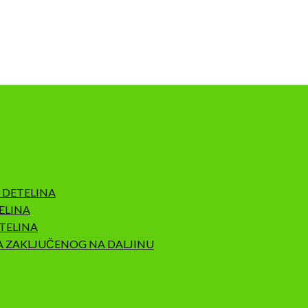
 DETELINA
ELINA
TELINA
A ZAKLJUČENOG NA DALJINU