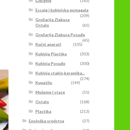
Čišćenje
(163)
Escajg i kuhinjska pomagala
(209)
Grnčarija Zlakusa
Ostalo
(61)
Grnčarija Zlakusa Posuđe
(45)
Kućni aparati
(105)
Kuhinja Plastika
(303)
Kuhinja Posuđe
(300)
Kuhinja staklo,keramika...
(274)
Kupatilo
(149)
Mušeme i staze
(55)
Ostalo
(168)
Plastika
(213)
Enološka sredstva
(37)