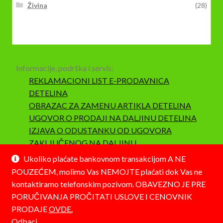
Živina
(28)
Informacije, podrška i servis:
REKLAMACIONI LIST E-PRODAVNICA
DETELINA
OBRAZAC ZA ZAMENU ARTIKLA DETELINA
UGOVOR O PRODAJI NA DALJINU DETELINA
IZJAVA O ODUSTANKU OD UGOVORA
ZAKLJUČENOG NA DALJINU
SAOBRAZNOST I REKLAMACIJA
Ukoliko plaćate bankovnom transakcijom A NE
POUZEĆEM, molimo Vas NEMOJTE plaćati dok Vas ne
kontaktiramo telefonskim pozivom. OBAVEZNO JE PRE
PORUČIVANJA PROČITATI USLOVE I CENOVNIK
PRODAJE
OVDE.
© Detelina 2026
Odbaci