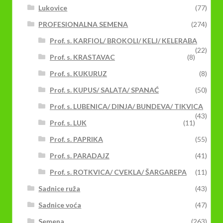
Lukovice
(77)
PROFESIONALNA SEMENA
(274)
Prof. s. KARFIOL/ BROKOLI/ KELJ/ KELERABA
(22)
Prof. s. KRASTAVAC
(8)
Prof. s. KUKURUZ
(8)
Prof. s. KUPUS/ SALATA/ SPANAĆ
(50)
Prof. s. LUBENICA/ DINJA/ BUNDEVA/ TIKVICA
(43)
Prof. s. LUK
(11)
Prof. s. PAPRIKA
(55)
Prof. s. PARADAJZ
(41)
Prof. s. ROTKVICA/ CVEKLA/ ŠARGAREPA
(11)
Sadnice ruža
(43)
Sadnice voća
(47)
Semena
(263)