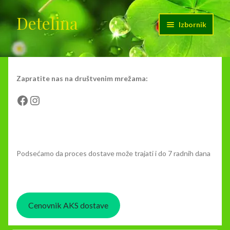
Detelina
Preskoči
Skoči
Izbornik
na
na
navigaciju
sadržaj
Početak
Cenovnik dostave
Zapratite nas na društvenim mrežama:
Facebook
Instagram
Kontakt
Moj nalog
Podsećamo da proces dostave može trajati i do 7 radnih dana
O nama
Korpa
Cenovnik AKS dostave
Plaćanje