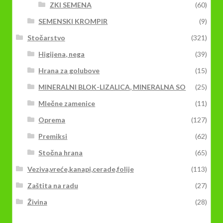
ZKI SEMENA
(60)
SEMENSKI KROMPIR
(9)
Stočarstvo
(321)
Higijena, nega
(39)
Hrana za golubove
(15)
MINERALNI BLOK-LIZALICA, MINERALNA SO
(25)
Mlečne zamenice
(11)
Oprema
(127)
Premiksi
(62)
Stočna hrana
(65)
Veziva,vreće,kanapi,cerade,folije
(113)
Zaštita na radu
(27)
Živina
(28)