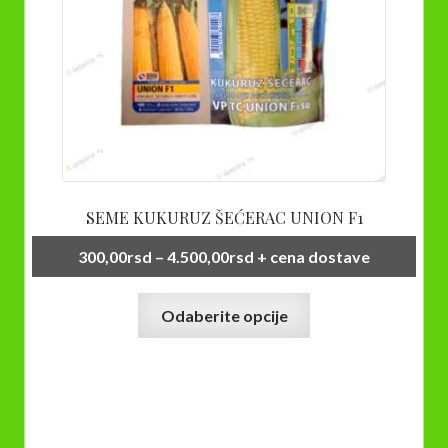
SEME KUKURUZ ŠEĆERAC UNION F1
Raspon
300,00
rsd
–
4.500,00
rsd
+ cena dostave
cena:
Ovaj
od
Odaberite opcije
proizvod
300,00rsd
ima
do
više
4.500,00rsd
varijanti.
Opcije