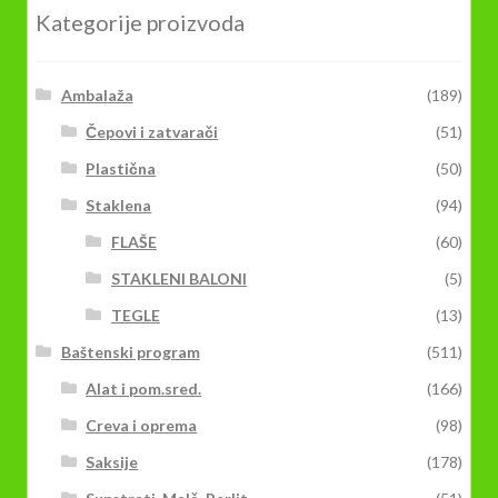
mogu
Kategorije proizvoda
biti
izabrane
na
Ambalaža
(189)
stranici
Čepovi i zatvarači
(51)
proizvoda.
Plastična
(50)
Staklena
(94)
FLAŠE
(60)
STAKLENI BALONI
(5)
TEGLE
(13)
Baštenski program
(511)
Alat i pom.sred.
(166)
Creva i oprema
(98)
Saksije
(178)