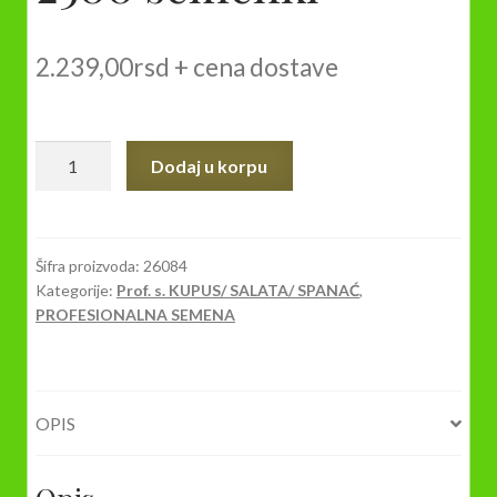
2.239,00
rsd
+ cena dostave
Seme
Dodaj u korpu
KUPUS
HIBRID
Beatrix
F1
Šifra proizvoda:
26084
Kategorije:
Prof. s. KUPUS/ SALATA/ SPANAĆ
,
2500
PROFESIONALNA SEMENA
semenki
količina
OPIS