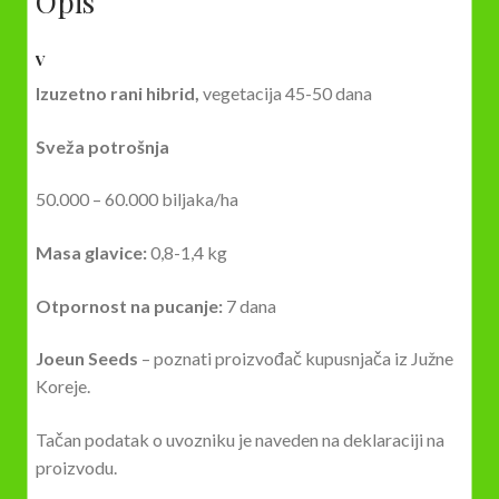
Opis
V
Izuzetno rani hibrid,
vegetacija 45-50 dana
Sveža potrošnja
50.000 – 60.000 biljaka/ha
Masa glavice:
0,8-1,4 kg
Otpornost na pucanje:
7 dana
Joeun Seeds
– poznati proizvođač kupusnjača iz Južne
Koreje.
Tačan podatak o uvozniku je naveden na deklaraciji na
proizvodu.