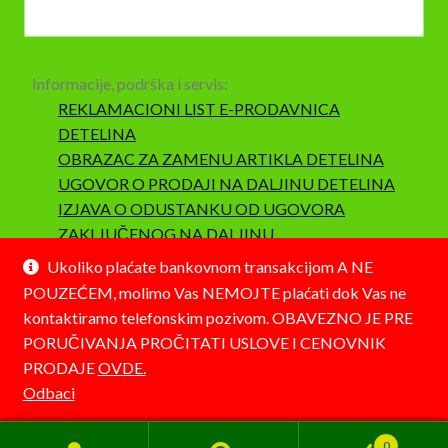
Informacije, podrška i servis:
REKLAMACIONI LIST E-PRODAVNICA
DETELINA
OBRAZAC ZA ZAMENU ARTIKLA DETELINA
UGOVOR O PRODAJI NA DALJINU DETELINA
IZJAVA O ODUSTANKU OD UGOVORA
ZAKLJUČENOG NA DALJINU
SAOBRAZNOST I REKLAMACIJA
Ukoliko plaćate bankovnom transakcijom A NE
POUZEĆEM, molimo Vas NEMOJTE plaćati dok Vas ne
kontaktiramo telefonskim pozivom. OBAVEZNO JE PRE
PORUČIVANJA PROČITATI USLOVE I CENOVNIK
PRODAJE
OVDE.
© Detelina 2026
Odbaci
Napravljeno pomoću WooCommerce-a
.
0