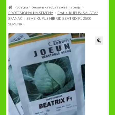
Prodavnica
Početna
Semenska roba i sadni materijal
PROFESIONALNA SEMENA
Prof. s. KUPUS/ SALATA/
SPANAĆ
SEME KUPUS HIBRID BEATRIX F1 2500
SEMENKI