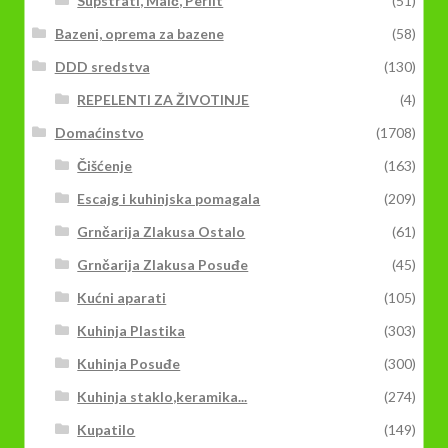
Supstrati, Malč, Perlit
(51)
Bazeni, oprema za bazene
(58)
DDD sredstva
(130)
REPELENTI ZA ŽIVOTINJE
(4)
Domaćinstvo
(1708)
Čišćenje
(163)
Escajg i kuhinjska pomagala
(209)
Grnčarija Zlakusa Ostalo
(61)
Grnčarija Zlakusa Posuđe
(45)
Kućni aparati
(105)
Kuhinja Plastika
(303)
Kuhinja Posuđe
(300)
Kuhinja staklo,keramika...
(274)
Kupatilo
(149)