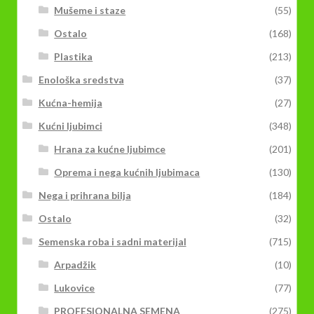
Mušeme i staze
(55)
Ostalo
(168)
Plastika
(213)
Enološka sredstva
(37)
Kućna-hemija
(27)
Kućni ljubimci
(348)
Hrana za kućne ljubimce
(201)
Oprema i nega kućnih ljubimaca
(130)
Nega i prihrana bilja
(184)
Ostalo
(32)
Semenska roba i sadni materijal
(715)
Arpadžik
(10)
Lukovice
(77)
PROFESIONALNA SEMENA
(275)