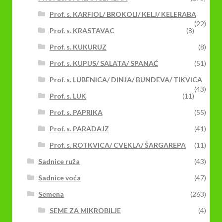
Prof. s. KARFIOL/ BROKOLI/ KELJ/ KELERABA
(22)
Prof. s. KRASTAVAC
(8)
Prof. s. KUKURUZ
(8)
Prof. s. KUPUS/ SALATA/ SPANAĆ
(51)
Prof. s. LUBENICA/ DINJA/ BUNDEVA/ TIKVICA
(43)
Prof. s. LUK
(11)
Prof. s. PAPRIKA
(55)
Prof. s. PARADAJZ
(41)
Prof. s. ROTKVICA/ CVEKLA/ ŠARGAREPA
(11)
Sadnice ruža
(43)
Sadnice voća
(47)
Semena
(263)
SEME ZA MIKROBILJE
(4)