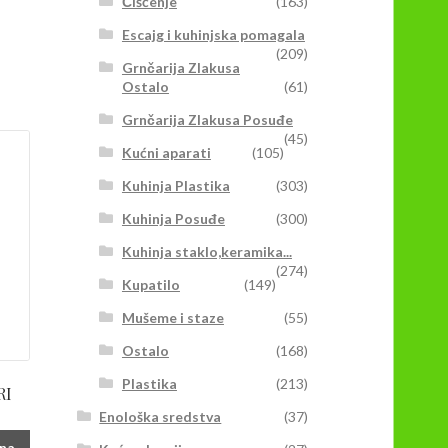
Čišćenje
(163)
Escajg i kuhinjska pomagala
(209)
Grnčarija Zlakusa
Ostalo
(61)
Grnčarija Zlakusa Posuđe
(45)
Kućni aparati
(105)
Kuhinja Plastika
(303)
Kuhinja Posuđe
(300)
Kuhinja staklo,keramika...
(274)
Kupatilo
(149)
Mušeme i staze
(55)
Ostalo
(168)
Plastika
(213)
RI
Enološka sredstva
(37)
pon