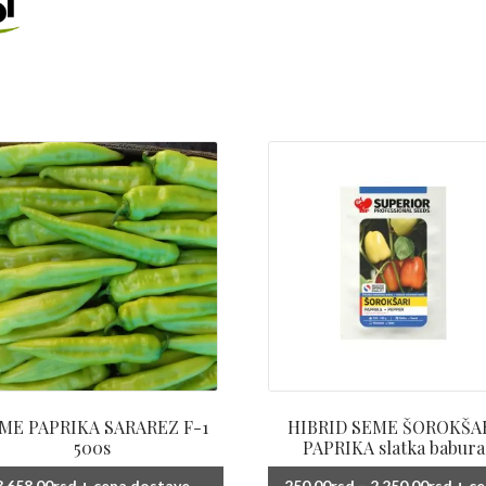
ME PAPRIKA SARAREZ F-1
HIBRID SEME ŠOROKŠA
500s
PAPRIKA slatka babura
Ras