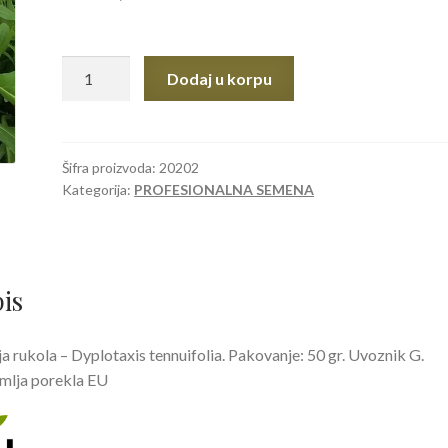
SEME
Dodaj u korpu
RUKOLA
WILD
ROCKET
50gr
Šifra proizvoda:
20202
Kategorija:
PROFESIONALNA SEMENA
količina
is
ja rukola – Dyplotaxis tennuifolia. Pakovanje: 50 gr. Uvoznik G.
mlja porekla EU