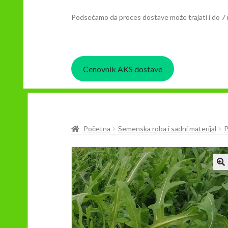
Podsećamo da proces dostave može trajati i do 7 
Cenovnik AKS dostave
Početna
Semenska roba i sadni materijal