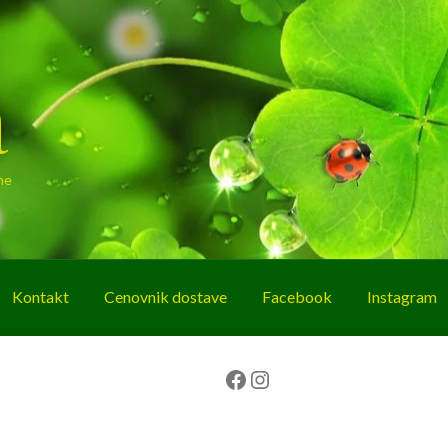
a
ne
Kontakt
Cenovnik dostave
Facebook
Instagram
g
O nama
Korpa
Plaćanje
Prodavnica
Facebook
Instagram