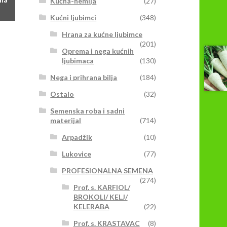
na
Kućna-hemija
(27)
:
Kućni ljubimci
(348)
00rsd
vaj
Hrana za kućne ljubimce
(201)
roizvod
Oprema i nega kućnih
0,00rsd
ma
ljubimaca
(130)
iše
Nega i prihrana bilja
(184)
arijanti.
pcije
Ostalo
(32)
ogu
Semenska roba i sadni
iti
materijal
(714)
zabrane
a
Arpadžik
(10)
tranici
Lukovice
(77)
roizvoda.
PROFESIONALNA SEMENA
(274)
Prof. s. KARFIOL/
BROKOLI/ KELJ/
KELERABA
(22)
Prof. s. KRASTAVAC
(8)