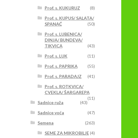
Prof. s. KUKURUZ
(8)
Prof. s. KUPUS/ SALATA/
SPANAĆ
(50)
Prof. s. LUBENICA/
DINJA/ BUNDEVA/
TIKVICA
(43)
Prof. s. LUK
(11)
Prof. s. PAPRIKA
(55)
Prof. s. PARADAJZ
(41)
Prof. s. ROTKVICA/
CVEKLA/ ŠARGAREPA
(11)
Sadnice ruža
(43)
Sadnice voća
(47)
Semena
(263)
SEME ZA MIKROBILJE
(4)