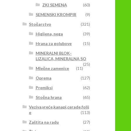
ZKI SEMENA
(60)
SEMENSKI KROMPIR
(9)
Stočarstvo
(321)
Higijena, nega
(39)
Hrana za golubove
(15)
MINERALNI BLOK-
LIZALICA, MINERALNA SO
(25)
Mlečne zamenice
(11)
Oprema
(127)
Premiksi
(62)
Stočna hrana
(65)
Veziva,vreće,kanapi,cerade,folij
e
(113)
Zaštita na radu
(27)