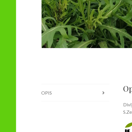
Op
OPIS
Divl
S.Ze