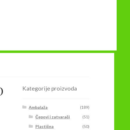
D
Kategorije proizvoda
Ambalaža
(189)
Čepovi i zatvarači
(51)
Plastična
(50)