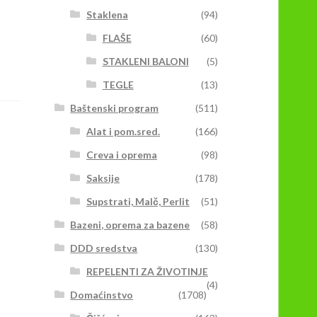
Staklena
(94)
FLAŠE
(60)
STAKLENI BALONI
(5)
TEGLE
(13)
Baštenski program
(511)
Alat i pom.sred.
(166)
Creva i oprema
(98)
Saksije
(178)
Supstrati, Malč, Perlit
(51)
Bazeni, oprema za bazene
(58)
DDD sredstva
(130)
REPELENTI ZA ŽIVOTINJE
(4)
Domaćinstvo
(1708)