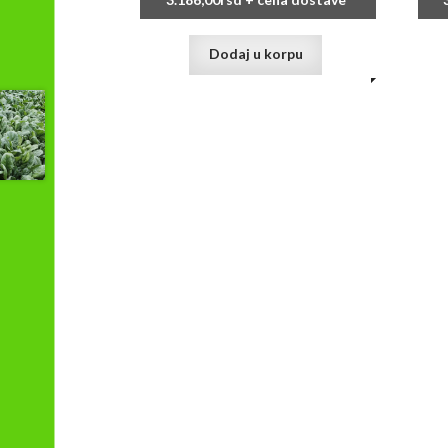
3.186,00
rsd
+ cena dostave
Dodaj u korpu