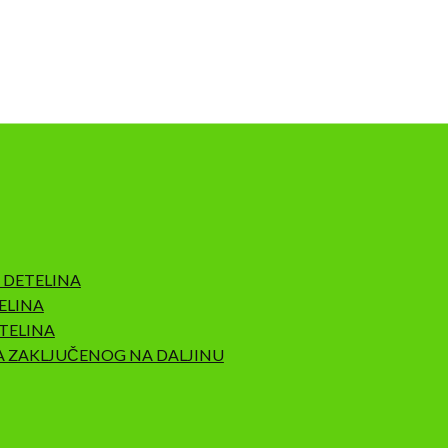
 DETELINA
ELINA
TELINA
A ZAKLJUČENOG NA DALJINU