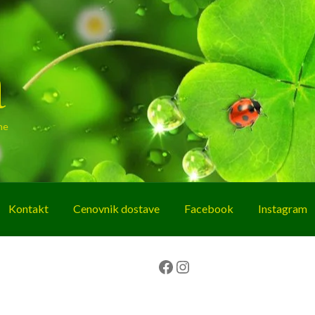
a
ne
Kontakt
Cenovnik dostave
Facebook
Instagram
g
O nama
Korpa
Plaćanje
Prodavnica
Facebook
Instagram