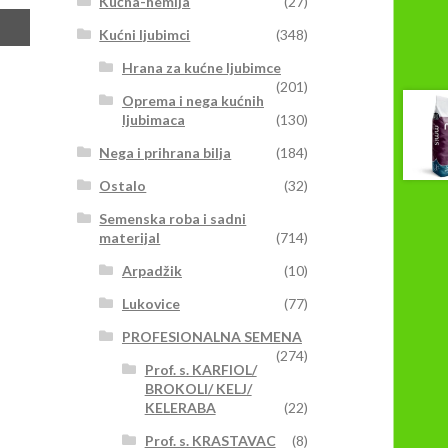
Kućna-hemija
(27)
Kućni ljubimci
(348)
Hrana za kućne ljubimce
(201)
Oprema i nega kućnih
ljubimaca
(130)
Nega i prihrana bilja
(184)
Ostalo
(32)
Semenska roba i sadni
materijal
(714)
Arpadžik
(10)
Lukovice
(77)
PROFESIONALNA SEMENA
(274)
Prof. s. KARFIOL/
BROKOLI/ KELJ/
KELERABA
(22)
Prof. s. KRASTAVAC
(8)