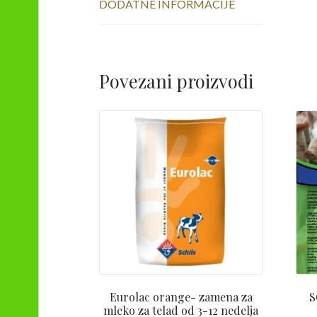
DODATNE INFORMACIJE
Povezani proizvodi
Eurolac orange- zamena za
S
mleko za telad od 3-12 nedelja