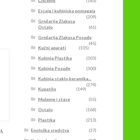
Čišćenje
(163)
Escajg i kuhinjska pomagala
(209)
Grnčarija Zlakusa
Ostalo
(61)
Grnčarija Zlakusa Posuđe
(45)
Kućni aparati
(105)
Kuhinja Plastika
(303)
Kuhinja Posuđe
(300)
Kuhinja staklo,keramika...
(274)
Kupatilo
(149)
Mušeme i staze
(55)
Ostalo
(168)
Plastika
(213)
Enološka sredstva
(37)
A