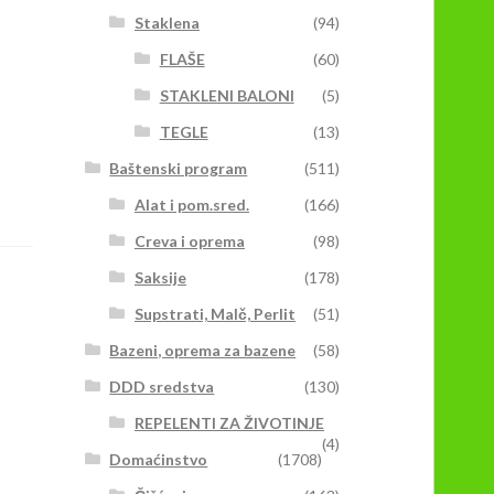
Staklena
(94)
FLAŠE
(60)
STAKLENI BALONI
(5)
TEGLE
(13)
Baštenski program
(511)
Alat i pom.sred.
(166)
Creva i oprema
(98)
Saksije
(178)
Supstrati, Malč, Perlit
(51)
Bazeni, oprema za bazene
(58)
DDD sredstva
(130)
REPELENTI ZA ŽIVOTINJE
(4)
Domaćinstvo
(1708)