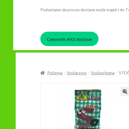
Podsećamo da proces dostave može trajati i do 7 
Cenovnik AKS dostave
Početna
Stočarstvo
Stočna hrana
STO