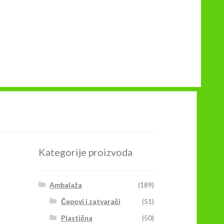
Kategorije proizvoda
Ambalaža
(189)
Čepovi i zatvarači
(51)
Plastična
(50)