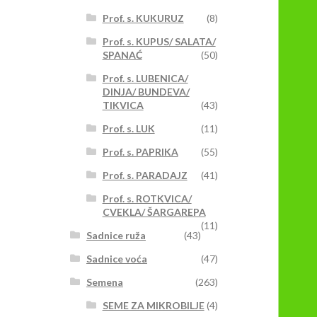
Prof. s. KUKURUZ
(8)
Prof. s. KUPUS/ SALATA/
SPANAĆ
(50)
Prof. s. LUBENICA/
DINJA/ BUNDEVA/
TIKVICA
(43)
Prof. s. LUK
(11)
Prof. s. PAPRIKA
(55)
Prof. s. PARADAJZ
(41)
Prof. s. ROTKVICA/
CVEKLA/ ŠARGAREPA
(11)
Sadnice ruža
(43)
Sadnice voća
(47)
Semena
(263)
SEME ZA MIKROBILJE
(4)