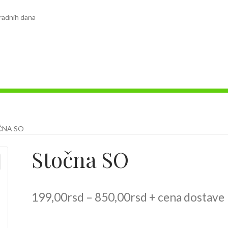
radnih dana
ČNA SO
Stočna SO
Raspon
199,00
rsd
–
850,00
rsd
+ cena dostave
cena: