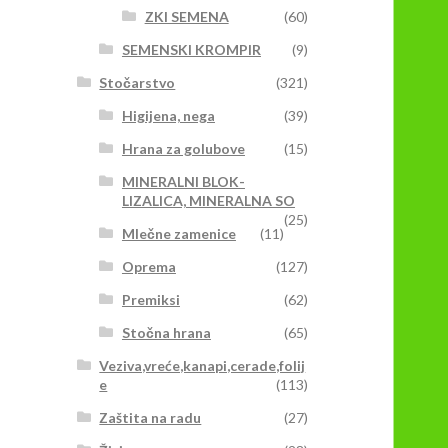
ZKI SEMENA
(60)
SEMENSKI KROMPIR
(9)
Stočarstvo
(321)
Higijena, nega
(39)
Hrana za golubove
(15)
MINERALNI BLOK-
LIZALICA, MINERALNA SO
(25)
Mlečne zamenice
(11)
Oprema
(127)
Premiksi
(62)
Stočna hrana
(65)
Veziva,vreće,kanapi,cerade,folij
e
(113)
Zaštita na radu
(27)