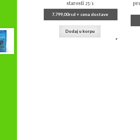
starosti 25/1
pre
7.799,00
rsd
+ cena dostave
Dodaj u korpu