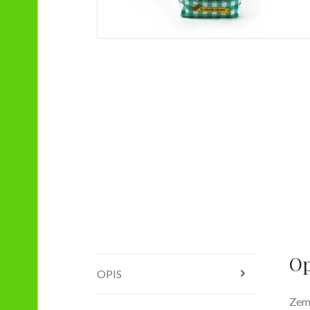
Op
OPIS
Zeml