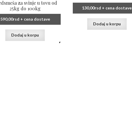
dsmeša za svinje u tovu od
25kg do 100kg
130,00
rsd
+ cena dostave
590,00
rsd
+ cena dostave
Dodaj u korpu
Dodaj u korpu