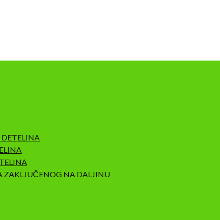
 DETELINA
ELINA
TELINA
A ZAKLJUČENOG NA DALJINU