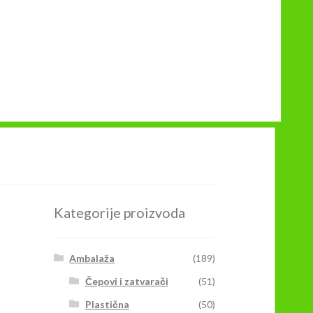
Kategorije proizvoda
Ambalaža
(189)
Čepovi i zatvarači
(51)
Plastična
(50)