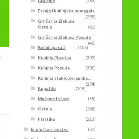
Čišćenje
(163)
Escajg i kuhinjska pomagala
(209)
Grnčarija Zlakusa
Ostalo
(61)
Grnčarija Zlakusa Posuđe
(45)
Kućni aparati
(105)
Kuhinja Plastika
(303)
I
Kuhinja Posuđe
(300)
Kuhinja staklo,keramika...
(274)
Kupatilo
(149)
Mušeme i staze
(55)
Ostalo
(168)
Plastika
(213)
Enološka sredstva
(37)