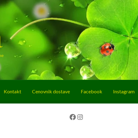
a
ne
Kontakt
Cenovnik dostave
Facebook
Instagram
g
O nama
Korpa
Plaćanje
Prodavnica
Facebook
Instagram