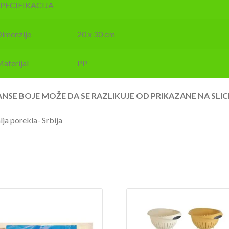
SPECIFIKACIJA
imenzije
20 x 30 cm
aterijal
PP
ANSE BOJE MOŽE DA SE RAZLIKUJE OD PRIKAZANE NA SLIC
ja porekla- Srbija