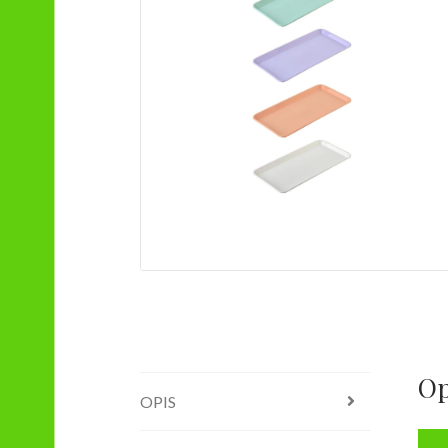
Op
OPIS