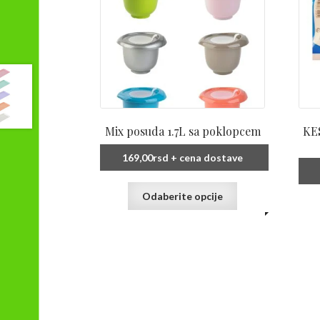
Mix posuda 1.7L sa poklopcem
KE
169,00
rsd
+ cena dostave
Ovaj
Odaberite opcije
proizvod
ima
više
varijanti.
Opcije
mogu
biti
izabrane