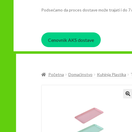
Podsećamo da proces dostave može trajati i do 7 
Cenovnik AKS dostave
Početna
Domaćinstvo
Kuhinja Plastika