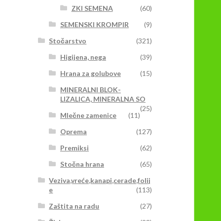
ZKI SEMENA
(60)
SEMENSKI KROMPIR
(9)
Stočarstvo
(321)
Higijena, nega
(39)
Hrana za golubove
(15)
MINERALNI BLOK-
LIZALICA, MINERALNA SO
(25)
Mlečne zamenice
(11)
Oprema
(127)
Premiksi
(62)
Stočna hrana
(65)
Veziva,vreće,kanapi,cerade,folij
e
(113)
Zaštita na radu
(27)