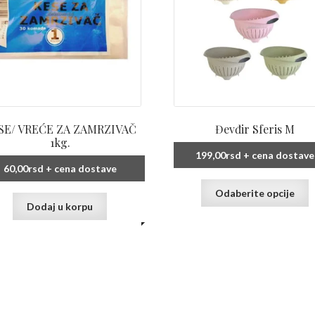
SE/ VREĆE ZA ZAMRZIVAČ
Đevđir Sferis M
1kg.
199,00
rsd
+ cena dostave
60,00
rsd
+ cena dostave
O
Odaberite opcije
p
Dodaj u korpu
i
v
v
O
m
b
i