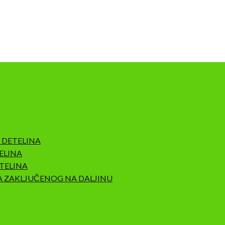
 DETELINA
ELINA
TELINA
A ZAKLJUČENOG NA DALJINU