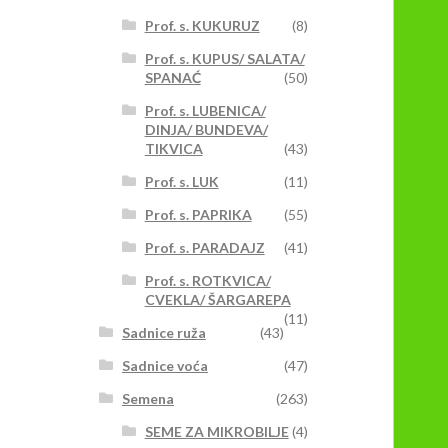
a
Prof. s. KUKURUZ
(8)
tranici
roizvoda.
Prof. s. KUPUS/ SALATA/
SPANAĆ
(50)
Prof. s. LUBENICA/
DINJA/ BUNDEVA/
TIKVICA
(43)
Prof. s. LUK
(11)
Prof. s. PAPRIKA
(55)
Prof. s. PARADAJZ
(41)
Prof. s. ROTKVICA/
CVEKLA/ ŠARGAREPA
(11)
Sadnice ruža
(43)
Sadnice voća
(47)
Semena
(263)
SEME ZA MIKROBILJE
(4)