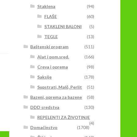
Staklena
(94)
FLAŠE
(60)
STAKLENI BALONI
(5)
TEGLE
(13)
Baštenski program
(511)
Alat i pom.sred.
(166)
Creva i oprema
(98)
Saksije
(178)
Supstrati, Malč, Perlit
(51)
Bazeni, oprema za bazene
(58)
DDD sredstva
(130)
REPELENTI ZA ŽIVOTINJE
(4)
Domaćinstvo
(1708)