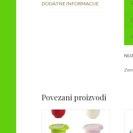
DODATNE INFORMACIJE
D
M
NIJ
Zeml
Povezani proizvodi