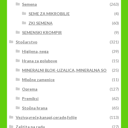
Semena
(263)
SEME ZA MIKROBILJE
(4)
ZKI SEMENA
(60)
SEMENSKI KROMPIR
(9)
Stočarstvo
(321)
Higijena, nega
(39)
Hrana za golubove
(15)
MINERALNI BLOK-LIZALICA, MINERALNA SO
(25)
Mlečne zamenice
(11)
Oprema
(127)
Premiksi
(62)
Stočna hrana
(65)
Veziva,vreće,kanapi,cerade,folije
(113)
Zaštita na radu
(27)