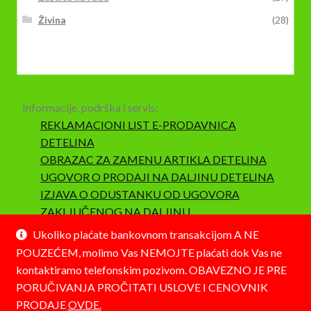
Živina
(28)
Informacije, podrška i servis:
REKLAMACIONI LIST E-PRODAVNICA
DETELINA
OBRAZAC ZA ZAMENU ARTIKLA DETELINA
UGOVOR O PRODAJI NA DALJINU DETELINA
IZJAVA O ODUSTANKU OD UGOVORA
ZAKLJUČENOG NA DALJINU
SAOBRAZNOST I REKLAMACIJA
Ukoliko plaćate bankovnom transakcijom A NE
POUZEĆEM, molimo Vas NEMOJTE plaćati dok Vas ne
kontaktiramo telefonskim pozivom. OBAVEZNO JE PRE
PORUČIVANJA PROČITATI USLOVE I CENOVNIK
PRODAJE
OVDE.