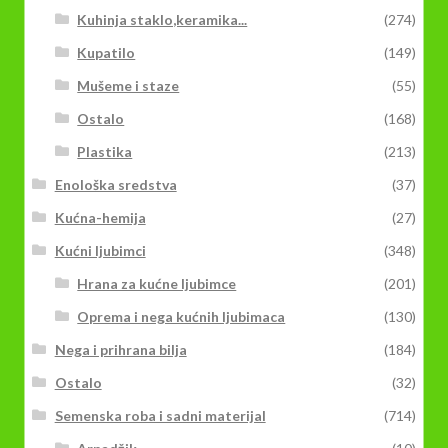
Kuhinja staklo,keramika...
(274)
Kupatilo
(149)
Mušeme i staze
(55)
Ostalo
(168)
Plastika
(213)
Enološka sredstva
(37)
Kućna-hemija
(27)
Kućni ljubimci
(348)
Hrana za kućne ljubimce
(201)
Oprema i nega kućnih ljubimaca
(130)
Nega i prihrana bilja
(184)
Ostalo
(32)
Semenska roba i sadni materijal
(714)