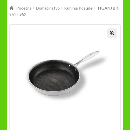
Prodavnica
Početna
Domaćinstvo
Kuhinja Posuđe
TIGANJ BR-
951 I 952