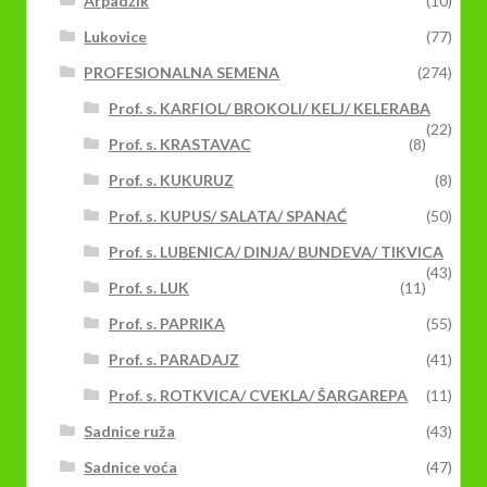
Arpadžik
(10)
Lukovice
(77)
PROFESIONALNA SEMENA
(274)
Prof. s. KARFIOL/ BROKOLI/ KELJ/ KELERABA
(22)
Prof. s. KRASTAVAC
(8)
Prof. s. KUKURUZ
(8)
Prof. s. KUPUS/ SALATA/ SPANAĆ
(50)
Prof. s. LUBENICA/ DINJA/ BUNDEVA/ TIKVICA
(43)
Prof. s. LUK
(11)
Prof. s. PAPRIKA
(55)
Prof. s. PARADAJZ
(41)
Prof. s. ROTKVICA/ CVEKLA/ ŠARGAREPA
(11)
Sadnice ruža
(43)
Sadnice voća
(47)