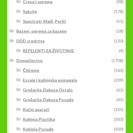
Creva i oprema
(98)
Saksije
(178)
Supstrati, Malč, Perlit
(51)
Bazeni, oprema za bazene
(58)
DDD sredstva
(130)
REPELENTI ZA ŽIVOTINJE
(4)
Domaćinstvo
(1708)
Čišćenje
(163)
Escajg i kuhinjska pomagala
(209)
Grnčarija Zlakusa Ostalo
(61)
Grnčarija Zlakusa Posuđe
(45)
Kućni aparati
(105)
Kuhinja Plastika
(303)
Kuhinja Posuđe
(300)