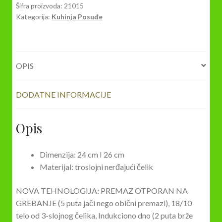
952
Šifra proizvoda:
21015
Kategorija:
Kuhinja Posuđe
količina
OPIS
DODATNE INFORMACIJE
Opis
Dimenzija: 24 cm I 26 cm
Materijal: troslojni nerđajući čelik
NOVA TEHNOLOGIJA: PREMAZ OTPORAN NA
GREBANJE (5 puta jači nego obični premazi), 18/10
telo od 3-slojnog čelika, Indukciono dno (2 puta brže