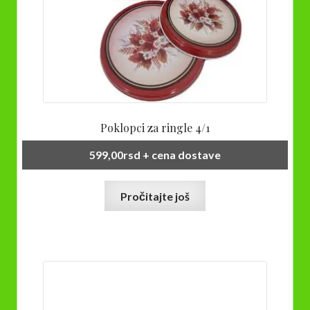
Poklopci za ringle 4/1
599,00
rsd
+ cena dostave
Pročitajte još