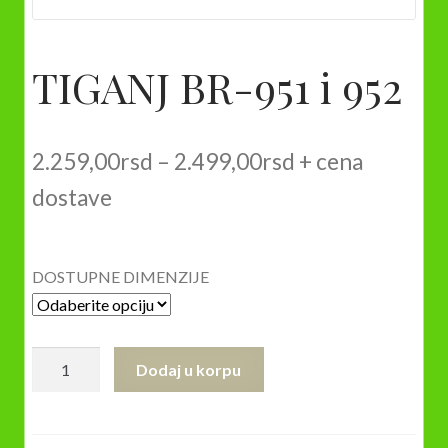
TIGANJ BR-951 i 952
Raspon
2.259,00
rsd
–
2.499,00
rsd
+ cena
cena:
dostave
od
2.259,00rsd
DOSTUPNE DIMENZIJE
do
2.499,00rsd
TIGANJ
Dodaj u korpu
BR-
951
i