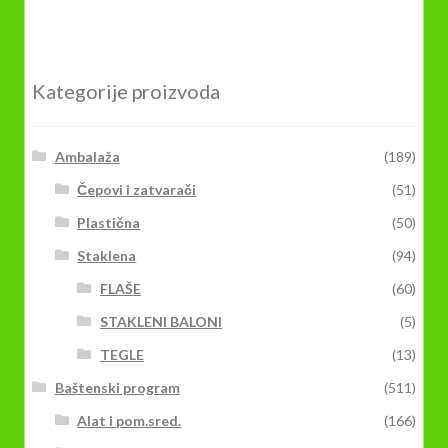
Kategorije proizvoda
Ambalaža
(189)
Čepovi i zatvarači
(51)
Plastična
(50)
Staklena
(94)
FLAŠE
(60)
STAKLENI BALONI
(5)
TEGLE
(13)
Baštenski program
(511)
Alat i pom.sred.
(166)