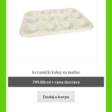
Keramički kalup za mafine
799,00
rsd
+ cena dostave
Dodaj u korpu