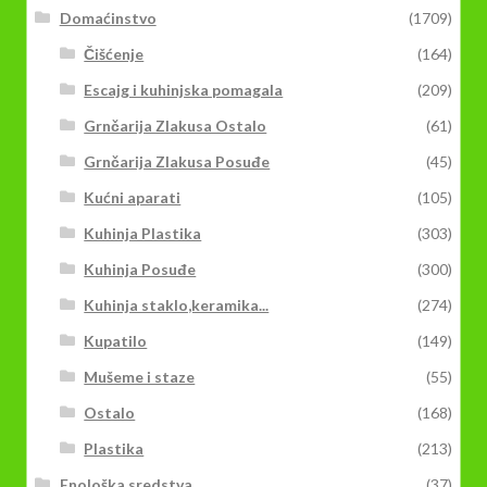
Domaćinstvo
(1709)
Čišćenje
(164)
Escajg i kuhinjska pomagala
(209)
Grnčarija Zlakusa Ostalo
(61)
Grnčarija Zlakusa Posuđe
(45)
Kućni aparati
(105)
Kuhinja Plastika
(303)
Kuhinja Posuđe
(300)
Kuhinja staklo,keramika...
(274)
Kupatilo
(149)
Mušeme i staze
(55)
Ostalo
(168)
Plastika
(213)
Enološka sredstva
(37)