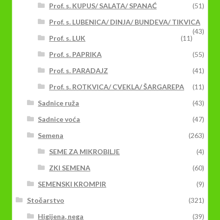
Prof. s. KUPUS/ SALATA/ SPANAĆ
(51)
Prof. s. LUBENICA/ DINJA/ BUNDEVA/ TIKVICA
(43)
Prof. s. LUK
(11)
Prof. s. PAPRIKA
(55)
Prof. s. PARADAJZ
(41)
Prof. s. ROTKVICA/ CVEKLA/ ŠARGAREPA
(11)
Sadnice ruža
(43)
Sadnice voća
(47)
Semena
(263)
SEME ZA MIKROBILJE
(4)
ZKI SEMENA
(60)
SEMENSKI KROMPIR
(9)
Stočarstvo
(321)
Higijena, nega
(39)