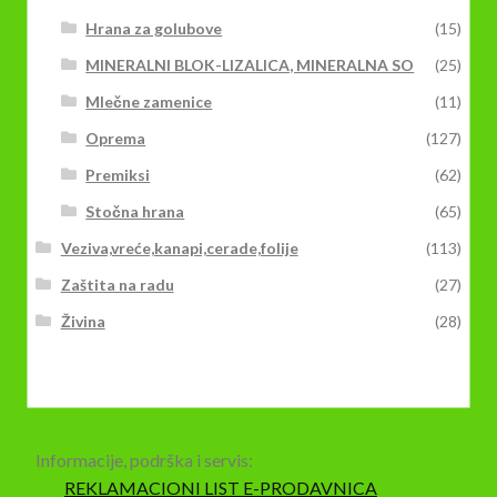
Hrana za golubove
(15)
MINERALNI BLOK-LIZALICA, MINERALNA SO
(25)
Mlečne zamenice
(11)
Oprema
(127)
Premiksi
(62)
Stočna hrana
(65)
Veziva,vreće,kanapi,cerade,folije
(113)
Zaštita na radu
(27)
Živina
(28)
Informacije, podrška i servis:
REKLAMACIONI LIST E-PRODAVNICA