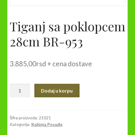
Tiganj sa poklopcem
28cm BR-953
3.885,00
rsd
+ cena dostave
Tiganj
Dodaj u korpu
sa
poklopcem
28cm
BR-
Šifra proizvoda:
21021
Kategorija:
Kuhinja Posuđe
953
količina