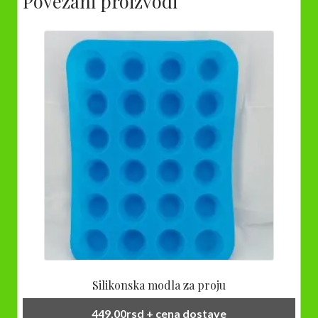
Povezani proizvodi
Silikonska modla za proju
449,00
rsd
+ cena dostave