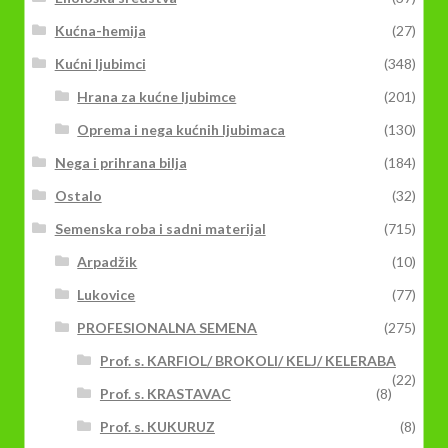
Kućna-hemija
(27)
Kućni ljubimci
(348)
Hrana za kućne ljubimce
(201)
Oprema i nega kućnih ljubimaca
(130)
Nega i prihrana bilja
(184)
Ostalo
(32)
Semenska roba i sadni materijal
(715)
Arpadžik
(10)
Lukovice
(77)
PROFESIONALNA SEMENA
(275)
Prof. s. KARFIOL/ BROKOLI/ KELJ/ KELERABA
(22)
Prof. s. KRASTAVAC
(8)
Prof. s. KUKURUZ
(8)