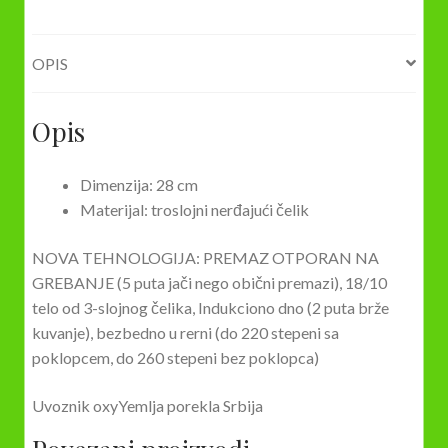
OPIS
Opis
Dimenzija: 28 cm
Materijal: troslojni nerđajući čelik
NOVA TEHNOLOGIJA: PREMAZ OTPORAN NA
GREBANJE (5 puta jači nego obični premazi), 18/10
telo od 3-slojnog čelika, Indukciono dno (2 puta brže
kuvanje), bezbedno u rerni (do 220 stepeni sa
poklopcem, do 260 stepeni bez poklopca)
Uvoznik oxyYemlja porekla Srbija