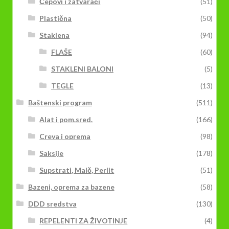
Čepovi i zatvarači
(51)
Plastična
(50)
Staklena
(94)
FLAŠE
(60)
STAKLENI BALONI
(5)
TEGLE
(13)
Baštenski program
(511)
Alat i pom.sred.
(166)
Creva i oprema
(98)
Saksije
(178)
Supstrati, Malč, Perlit
(51)
Bazeni, oprema za bazene
(58)
DDD sredstva
(130)
REPELENTI ZA ŽIVOTINJE
(4)