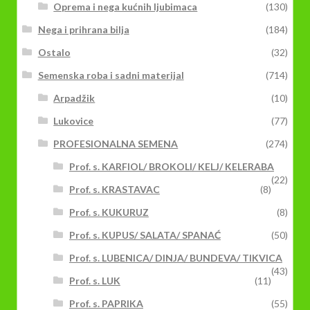
Oprema i nega kućnih ljubimaca
(130)
Nega i prihrana bilja
(184)
Ostalo
(32)
Semenska roba i sadni materijal
(714)
Arpadžik
(10)
Lukovice
(77)
PROFESIONALNA SEMENA
(274)
Prof. s. KARFIOL/ BROKOLI/ KELJ/ KELERABA
(22)
Prof. s. KRASTAVAC
(8)
Prof. s. KUKURUZ
(8)
Prof. s. KUPUS/ SALATA/ SPANAĆ
(50)
Prof. s. LUBENICA/ DINJA/ BUNDEVA/ TIKVICA
(43)
Prof. s. LUK
(11)
Prof. s. PAPRIKA
(55)