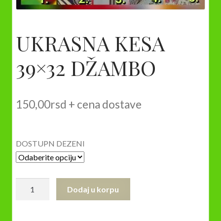
UKRASNA KESA
39×32 DŽAMBO
150,00
rsd
+ cena dostave
DOSTUPN DEZENI
UKRASNA
Dodaj u korpu
KESA
39×32
DŽAMBO