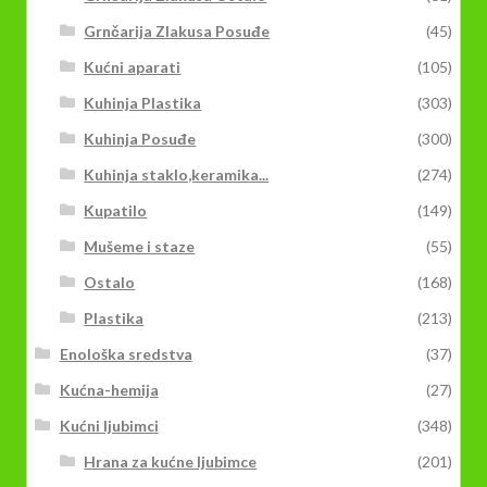
Grnčarija Zlakusa Posuđe
(45)
Kućni aparati
(105)
Kuhinja Plastika
(303)
Kuhinja Posuđe
(300)
Kuhinja staklo,keramika...
(274)
Kupatilo
(149)
Mušeme i staze
(55)
Ostalo
(168)
Plastika
(213)
Enološka sredstva
(37)
Kućna-hemija
(27)
Kućni ljubimci
(348)
Hrana za kućne ljubimce
(201)