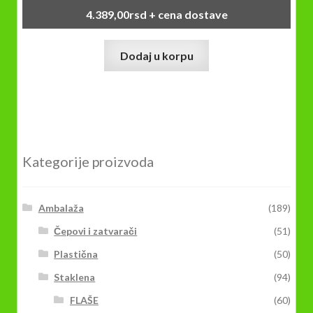
4.389,00
rsd
+ cena dostave
Dodaj u korpu
Kategorije proizvoda
Ambalaža
(189)
Čepovi i zatvarači
(51)
Plastična
(50)
Staklena
(94)
FLAŠE
(60)