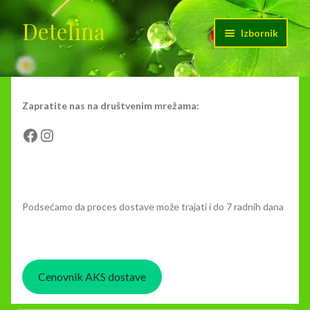
Detelina
Preskoči
Skoči
Izbornik
na
na
navigaciju
sadržaj
Početak
Cenovnik dostave
Zapratite nas na društvenim mrežama:
Facebook
Instagram
Kontakt
Moj nalog
Podsećamo da proces dostave može trajati i do 7 radnih dana
O nama
Korpa
Cenovnik AKS dostave
Plaćanje