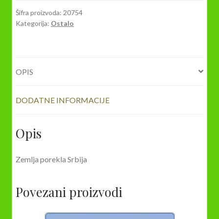
količina
Šifra proizvoda:
20754
Kategorija:
Ostalo
OPIS
DODATNE INFORMACIJE
Opis
Zemlja porekla Srbija
Povezani proizvodi