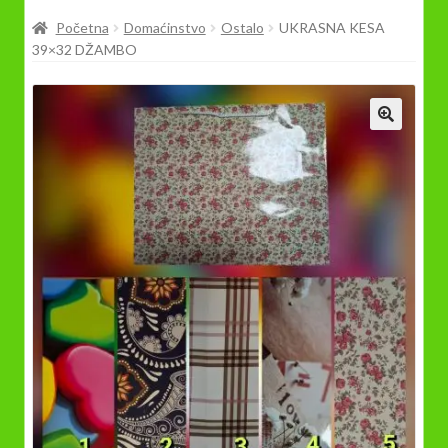
Prodavnica
Početna
Domaćinstvo
Ostalo
UKRASNA KESA
39×32 DŽAMBO