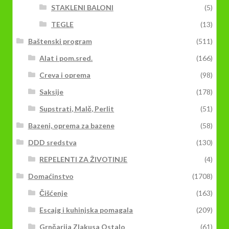
STAKLENI BALONI
(5)
TEGLE
(13)
Baštenski program
(511)
Alat i pom.sred.
(166)
Creva i oprema
(98)
Saksije
(178)
Supstrati, Malč, Perlit
(51)
Bazeni, oprema za bazene
(58)
DDD sredstva
(130)
REPELENTI ZA ŽIVOTINJE
(4)
Domaćinstvo
(1708)
Čišćenje
(163)
Escajg i kuhinjska pomagala
(209)
Grnčarija Zlakusa Ostalo
(61)