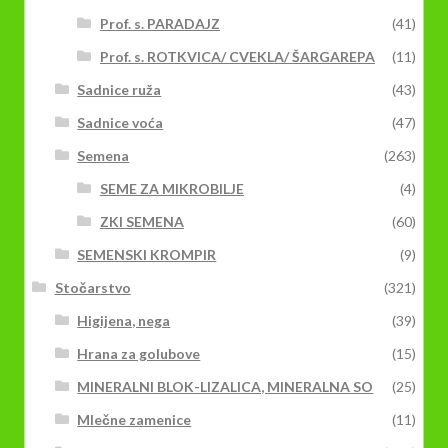
Prof. s. PARADAJZ
(41)
Prof. s. ROTKVICA/ CVEKLA/ ŠARGAREPA
(11)
Sadnice ruža
(43)
Sadnice voća
(47)
Semena
(263)
SEME ZA MIKROBILJE
(4)
ZKI SEMENA
(60)
SEMENSKI KROMPIR
(9)
Stočarstvo
(321)
Higijena, nega
(39)
Hrana za golubove
(15)
MINERALNI BLOK-LIZALICA, MINERALNA SO
(25)
Mlečne zamenice
(11)