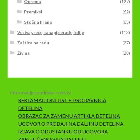
Oprema
(127)
Premiksi
(62)
Stočna hrana
(65)
Veziva,vreće,kanapi,cerade,folije
(113)
Zaštita na radu
(27)
Živina
(28)
Informacije, podrška i servis:
REKLAMACIONI LIST E-PRODAVNICA
DETELINA
OBRAZAC ZA ZAMENU ARTIKLA DETELINA
UGOVOR O PRODAJI NA DALJINU DETELINA
IZJAVA O ODUSTANKU OD UGOVORA
ZAKLJUČENOG NA DALJINU