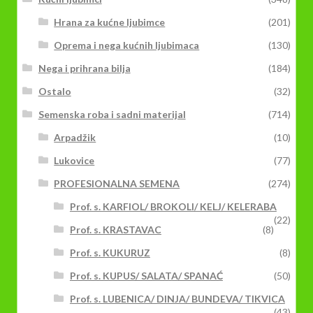
Hrana za kućne ljubimce
(201)
Oprema i nega kućnih ljubimaca
(130)
Nega i prihrana bilja
(184)
Ostalo
(32)
Semenska roba i sadni materijal
(714)
Arpadžik
(10)
Lukovice
(77)
PROFESIONALNA SEMENA
(274)
Prof. s. KARFIOL/ BROKOLI/ KELJ/ KELERABA
(22)
Prof. s. KRASTAVAC
(8)
Prof. s. KUKURUZ
(8)
Prof. s. KUPUS/ SALATA/ SPANAĆ
(50)
Prof. s. LUBENICA/ DINJA/ BUNDEVA/ TIKVICA
(43)