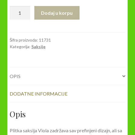
Viola
Dodaj u korpu
Ø20
-
Plitka
saksija
Šifra proizvoda:
11731
Kategorija:
Saksije
sa
nogicama
količina
OPIS
DODATNE INFORMACIJE
Opis
Plitka saksija Viola zadržava sav prefinjeni dizajn, ali sa