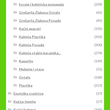
Escajg i kuhinjska pomagala
(209)
Grnčarija Zlakusa Ostalo
(61)
Grnčarija Zlakusa Posuđe
(45)
Kućni aparati
(105)
Kuhinja Plastika
(303)
Kuhinja Posuđe
(300)
Kuhinja staklo,keramika...
(274)
Kupatilo
(149)
Mušeme i staze
(55)
Ostalo
(168)
Plastika
(213)
Enološka sredstva
(37)
Kućna-hemija
(27)
Kućni ljubimci
(348)