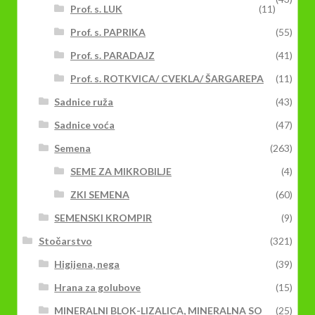
Prof. s. LUK
(11)
Prof. s. PAPRIKA
(55)
Prof. s. PARADAJZ
(41)
Prof. s. ROTKVICA/ CVEKLA/ ŠARGAREPA
(11)
Sadnice ruža
(43)
Sadnice voća
(47)
Semena
(263)
SEME ZA MIKROBILJE
(4)
ZKI SEMENA
(60)
SEMENSKI KROMPIR
(9)
Stočarstvo
(321)
Higijena, nega
(39)
Hrana za golubove
(15)
MINERALNI BLOK-LIZALICA, MINERALNA SO
(25)