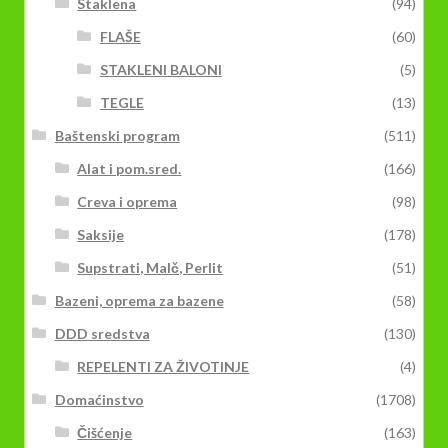
Staklena
(94)
FLAŠE
(60)
STAKLENI BALONI
(5)
TEGLE
(13)
Baštenski program
(511)
Alat i pom.sred.
(166)
Creva i oprema
(98)
Saksije
(178)
Supstrati, Malč, Perlit
(51)
Bazeni, oprema za bazene
(58)
DDD sredstva
(130)
REPELENTI ZA ŽIVOTINJE
(4)
Domaćinstvo
(1708)
Čišćenje
(163)