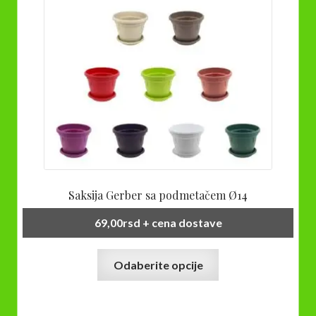
Saksija Gerber sa podmetačem Ø14
69,00
rsd
+ cena dostave
Ovaj
Odaberite opcije
proizvod
ima
više