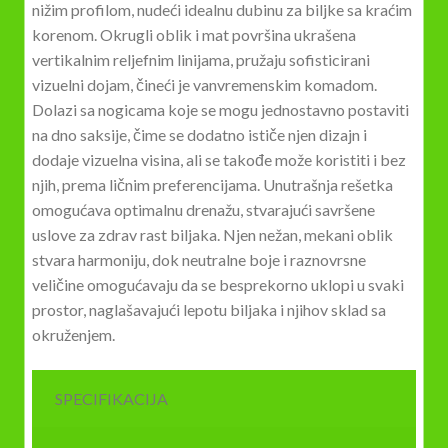
nižim profilom, nudeći idealnu dubinu za biljke sa kraćim
korenom. Okrugli oblik i mat površina ukrašena
vertikalnim reljefnim linijama, pružaju sofisticirani
vizuelni dojam, čineći je vanvremenskim komadom.
Dolazi sa nogicama koje se mogu jednostavno postaviti
na dno saksije, čime se dodatno ističe njen dizajn i
dodaje vizuelna visina, ali se takođe može koristiti i bez
njih, prema ličnim preferencijama. Unutrašnja rešetka
omogućava optimalnu drenažu, stvarajući savršene
uslove za zdrav rast biljaka. Njen nežan, mekani oblik
stvara harmoniju, dok neutralne boje i raznovrsne
veličine omogućavaju da se besprekorno uklopi u svaki
prostor, naglašavajući lepotu biljaka i njihov sklad sa
okruženjem.
SPECIFIKACIJA