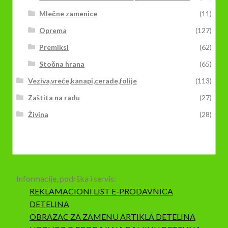
Mlečne zamenice
(11)
Oprema
(127)
Premiksi
(62)
Stočna hrana
(65)
Veziva,vreće,kanapi,cerade,folije
(113)
Zaštita na radu
(27)
Živina
(28)
Informacije, podrška i servis:
REKLAMACIONI LIST E-PRODAVNICA
DETELINA
OBRAZAC ZA ZAMENU ARTIKLA DETELINA