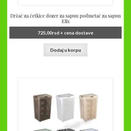
Držač za četkice dozer za sapun podmetač za sapun
Elix
725,00
rsd
+ cena dostave
Dodaj u korpu