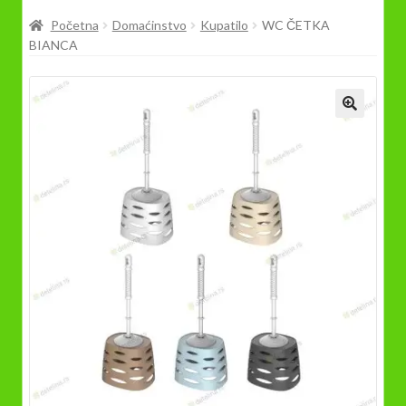
Prodavnica
Početna
Domaćinstvo
Kupatilo
WC ČETKA
BIANCA