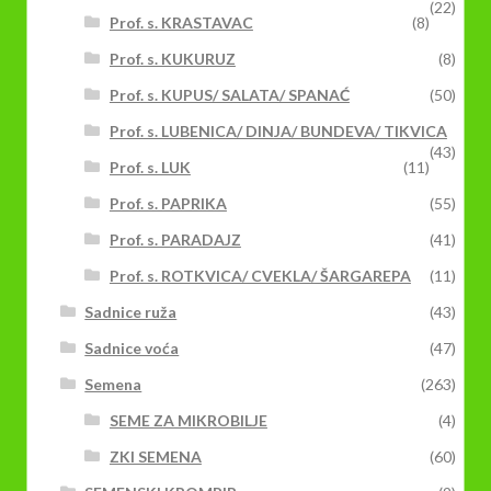
(22)
Prof. s. KRASTAVAC
(8)
Prof. s. KUKURUZ
(8)
Prof. s. KUPUS/ SALATA/ SPANAĆ
(50)
Prof. s. LUBENICA/ DINJA/ BUNDEVA/ TIKVICA
(43)
Prof. s. LUK
(11)
Prof. s. PAPRIKA
(55)
Prof. s. PARADAJZ
(41)
Prof. s. ROTKVICA/ CVEKLA/ ŠARGAREPA
(11)
Sadnice ruža
(43)
Sadnice voća
(47)
Semena
(263)
SEME ZA MIKROBILJE
(4)
ZKI SEMENA
(60)