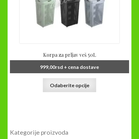
Korpa za prljav veš 50L
999,00
rsd
+ cena dostave
Ovaj
Odaberite opcije
proizvod
ima
više
varijanti.
Opcije
mogu
Kategorije proizvoda
biti