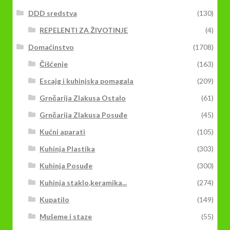
DDD sredstva
(130)
REPELENTI ZA ŽIVOTINJE
(4)
Domaćinstvo
(1708)
Čišćenje
(163)
Escajg i kuhinjska pomagala
(209)
Grnčarija Zlakusa Ostalo
(61)
Grnčarija Zlakusa Posuđe
(45)
Kućni aparati
(105)
Kuhinja Plastika
(303)
Kuhinja Posuđe
(300)
Kuhinja staklo,keramika...
(274)
Kupatilo
(149)
Mušeme i staze
(55)