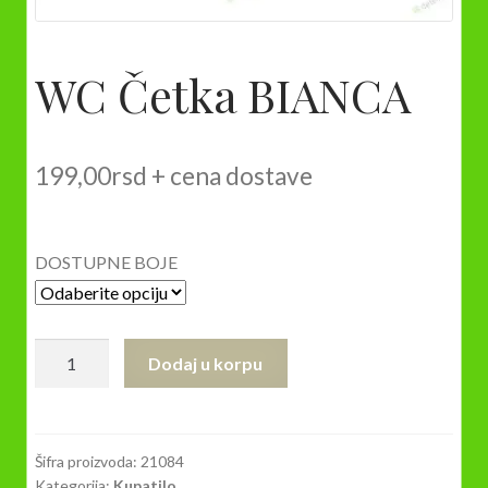
WC Četka BIANCA
199,00
rsd
+ cena dostave
DOSTUPNE BOJE
WC
Dodaj u korpu
Četka
BIANCA
količina
Šifra proizvoda:
21084
Kategorija:
Kupatilo