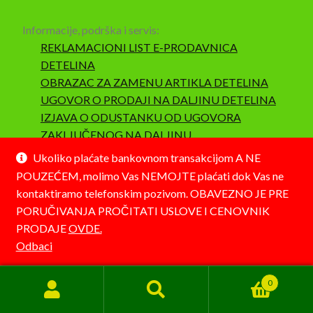
Informacije, podrška i servis:
REKLAMACIONI LIST E-PRODAVNICA
DETELINA
OBRAZAC ZA ZAMENU ARTIKLA DETELINA
UGOVOR O PRODAJI NA DALJINU DETELINA
IZJAVA O ODUSTANKU OD UGOVORA
ZAKLJUČENOG NA DALJINU
SAOBRAZNOST I REKLAMACIJA
Ukoliko plaćate bankovnom transakcijom A NE
POUZEĆEM, molimo Vas NEMOJTE plaćati dok Vas ne
kontaktiramo telefonskim pozivom. OBAVEZNO JE PRE
PORUČIVANJA PROČITATI USLOVE I CENOVNIK
PRODAJE
OVDE.
© Detelina 2026
Odbaci
Napravljeno pomoću WooCommerce-a
.
0
Pretraga
Pretraži