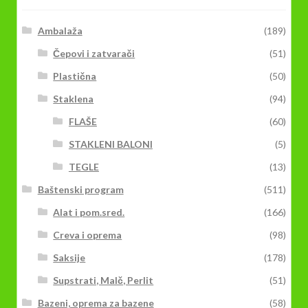
izabrane
na
Ambalaža
(189)
stranici
Čepovi i zatvarači
(51)
proizvoda.
Plastična
(50)
Staklena
(94)
FLAŠE
(60)
STAKLENI BALONI
(5)
TEGLE
(13)
Baštenski program
(511)
Alat i pom.sred.
(166)
Creva i oprema
(98)
Saksije
(178)
Supstrati, Malč, Perlit
(51)
Bazeni, oprema za bazene
(58)