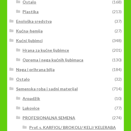
Ostalo
(168)
Plastika
(213)
Enološka sredstva
(37)
Kućna-hemija
(27)
Kućni ljubimci
(348)
Hrana za kućne ljubimce
(201)
Oprema i nega kućnih ljubimaca
(130)
Nega i prihrana bilja
(184)
Ostalo
(32)
Semenska roba i sadni materijal
(714)
Arpadžik
(10)
Lukovice
(77)
PROFESIONALNA SEMENA
(274)
Prof. s. KARFIOL/ BROKOLI/ KELJ/ KELERABA