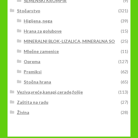
SEMENSKI KROMPIR
(9)
Stočarstvo
(321)
Higijena, nega
(39)
Hrana za golubove
(15)
MINERALNI BLOK-LIZALICA, MINERALNA SO
(25)
Mlečne zamenice
(11)
Oprema
(127)
Premiksi
(62)
Stočna hrana
(65)
Veziva,vreće,kanapi,cerade,folije
(113)
Zaštita na radu
(27)
Živina
(28)