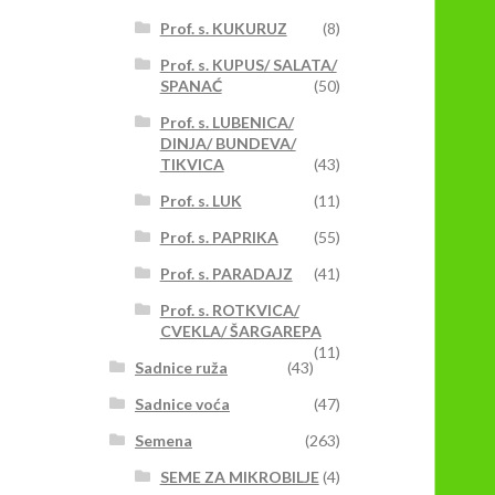
roizvoda.
Prof. s. KUKURUZ
(8)
Prof. s. KUPUS/ SALATA/
SPANAĆ
(50)
Prof. s. LUBENICA/
DINJA/ BUNDEVA/
TIKVICA
(43)
Prof. s. LUK
(11)
Prof. s. PAPRIKA
(55)
Prof. s. PARADAJZ
(41)
Prof. s. ROTKVICA/
CVEKLA/ ŠARGAREPA
(11)
Sadnice ruža
(43)
Sadnice voća
(47)
Semena
(263)
SEME ZA MIKROBILJE
(4)