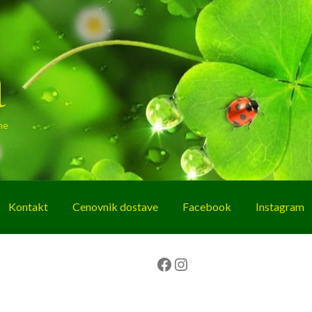
a
ne
Kontakt
Cenovnik dostave
Facebook
Instagram
g
O nama
Korpa
Plaćanje
Prodavnica
Facebook
Instagram