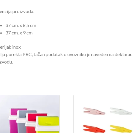
nzija proizvoda:
37 cm. x 8,5 cm
37 cm. x 9 cm
rijal: inox
ja porekla PRC, tačan podatak o uvozniku je naveden na deklaraci
zvodu.