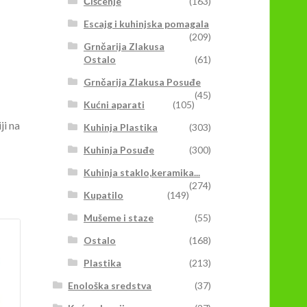
Čišćenje
(163)
Escajg i kuhinjska pomagala
(209)
Grnčarija Zlakusa
Ostalo
(61)
Grnčarija Zlakusa Posuđe
(45)
Kućni aparati
(105)
ji na
Kuhinja Plastika
(303)
Kuhinja Posuđe
(300)
Kuhinja staklo,keramika...
(274)
Kupatilo
(149)
Mušeme i staze
(55)
Ostalo
(168)
Plastika
(213)
Enološka sredstva
(37)