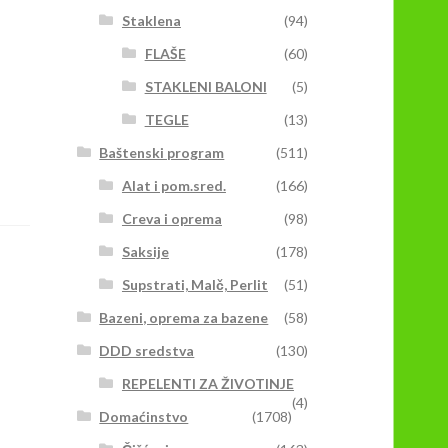
Staklena
(94)
FLAŠE
(60)
STAKLENI BALONI
(5)
TEGLE
(13)
Baštenski program
(511)
Alat i pom.sred.
(166)
Creva i oprema
(98)
Saksije
(178)
Supstrati, Malč, Perlit
(51)
Bazeni, oprema za bazene
(58)
DDD sredstva
(130)
REPELENTI ZA ŽIVOTINJE
(4)
Domaćinstvo
(1708)