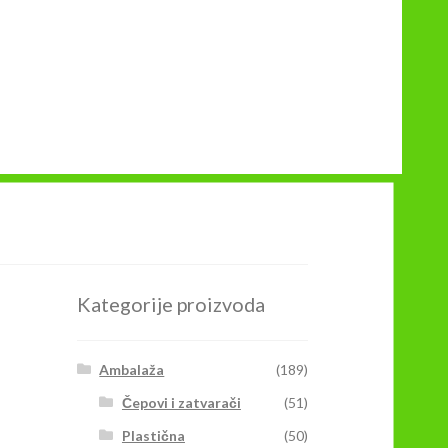
O
Kategorije proizvoda
Ambalaža
(189)
Čepovi i zatvarači
(51)
Plastična
(50)