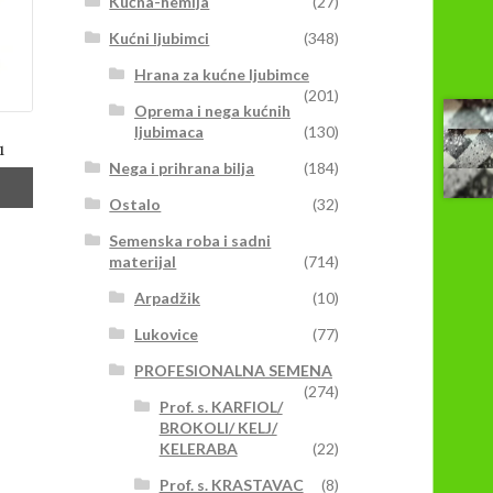
Kućna-hemija
(27)
Kućni ljubimci
(348)
Hrana za kućne ljubimce
(201)
Oprema i nega kućnih
ljubimaca
(130)
1
Nega i prihrana bilja
(184)
Ostalo
(32)
vaj
Semenska roba i sadni
roizvod
materijal
(714)
ma
Arpadžik
(10)
iše
arijanti.
Lukovice
(77)
pcije
PROFESIONALNA SEMENA
ogu
(274)
iti
Prof. s. KARFIOL/
BROKOLI/ KELJ/
zabrane
KELERABA
(22)
a
tranici
Prof. s. KRASTAVAC
(8)