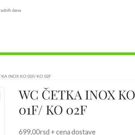
radnih dana
KA INOX KO 01F/ KO 02F
WC ČETKA INOX K
01F/ KO 02F
699,00
rsd
+ cena dostave