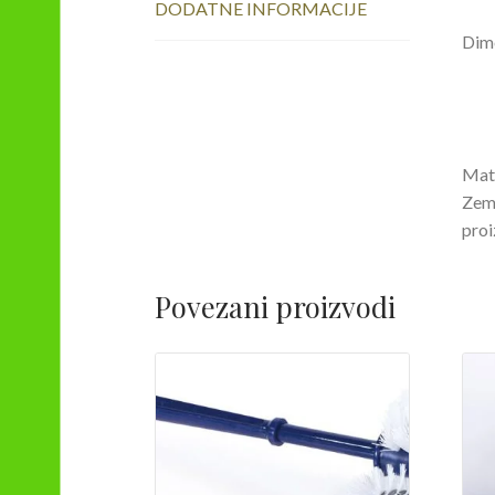
DODATNE INFORMACIJE
Dime
Mate
Zeml
proi
Povezani proizvodi