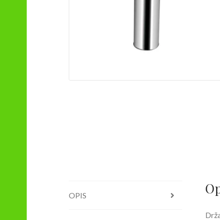
Op
OPIS
Drža