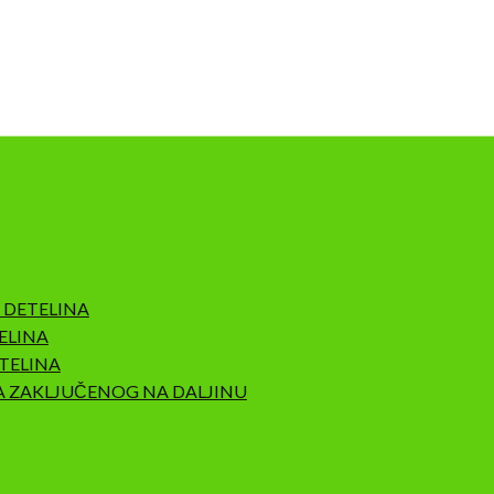
 DETELINA
ELINA
TELINA
A ZAKLJUČENOG NA DALJINU