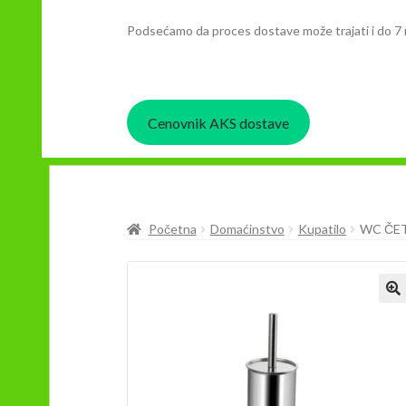
Podsećamo da proces dostave može trajati i do 7 
Cenovnik AKS dostave
Početna
Domaćinstvo
Kupatilo
WC ČET