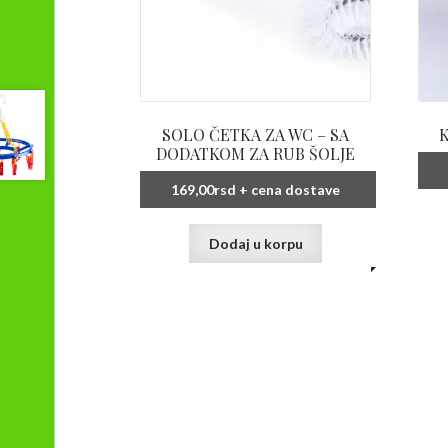
SOLO ČETKA ZA WC – SA
DODATKOM ZA RUB ŠOLJE
169,00
rsd
+ cena dostave
Dodaj u korpu