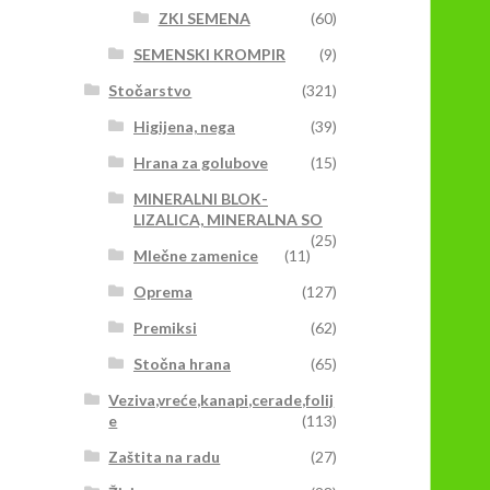
ZKI SEMENA
(60)
SEMENSKI KROMPIR
(9)
Stočarstvo
(321)
Higijena, nega
(39)
Hrana za golubove
(15)
MINERALNI BLOK-
LIZALICA, MINERALNA SO
(25)
Mlečne zamenice
(11)
Oprema
(127)
Premiksi
(62)
Stočna hrana
(65)
Veziva,vreće,kanapi,cerade,folij
e
(113)
Zaštita na radu
(27)