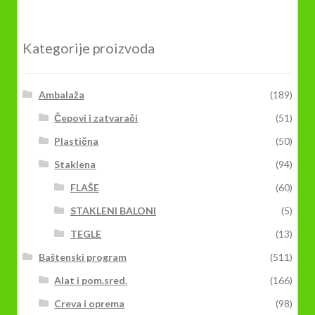
Kategorije proizvoda
Ambalaža
(189)
Čepovi i zatvarači
(51)
Plastična
(50)
Staklena
(94)
FLAŠE
(60)
STAKLENI BALONI
(5)
TEGLE
(13)
Baštenski program
(511)
Alat i pom.sred.
(166)
Creva i oprema
(98)