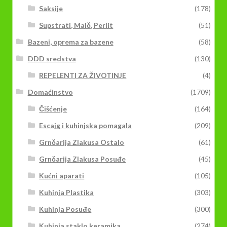
Saksije
(178)
Supstrati, Malč, Perlit
(51)
Bazeni, oprema za bazene
(58)
DDD sredstva
(130)
REPELENTI ZA ŽIVOTINJE
(4)
Domaćinstvo
(1709)
Čišćenje
(164)
Escajg i kuhinjska pomagala
(209)
Grnčarija Zlakusa Ostalo
(61)
Grnčarija Zlakusa Posuđe
(45)
Kućni aparati
(105)
Kuhinja Plastika
(303)
Kuhinja Posuđe
(300)
Kuhinja staklo,keramika...
(274)