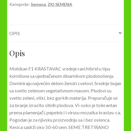
Kategorije:
Semena
,
ZKI SEMENA
1,5gr.
količina
OPIS
Opis
Mohikan F1 KRASTAVAC srednje rani hibrid u tipu
kornišona sa ujednačenom dinamikom plodonošenja.
Dominiraju najvećim delom ženski cvetovi. Srednje bujan
sa svetlo zelenom vegetativnom masom. Plodovi su
svetlo zeleni, vitki, bez gorkih materija. Preporučuje se
za branje izrazito sitnih plodova. Vi-soko je tolerantan
prema plamenjači, pepelnici i virusu mozaika krastav-ca.
Pogodan je za njivsku proizvodnju sa i bez oslonca.
Kesica sadrži oko 50-60 sem. SEME TRETIRANO