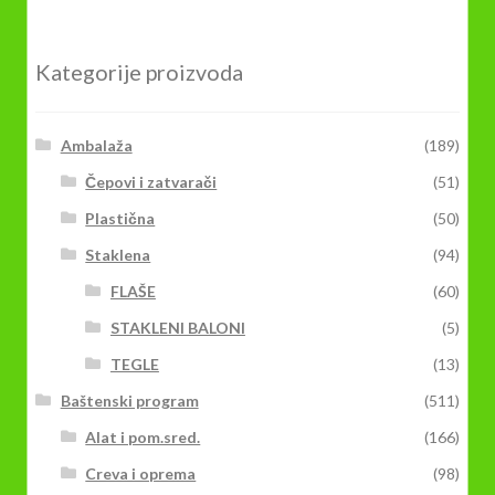
Kategorije proizvoda
Ambalaža
(189)
Čepovi i zatvarači
(51)
Plastična
(50)
Staklena
(94)
FLAŠE
(60)
STAKLENI BALONI
(5)
TEGLE
(13)
Baštenski program
(511)
Alat i pom.sred.
(166)
Creva i oprema
(98)