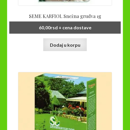
SEME KARFIOL Snežna grudva 1g
60,00
rsd
+ cena dostave
Dodaj u korpu