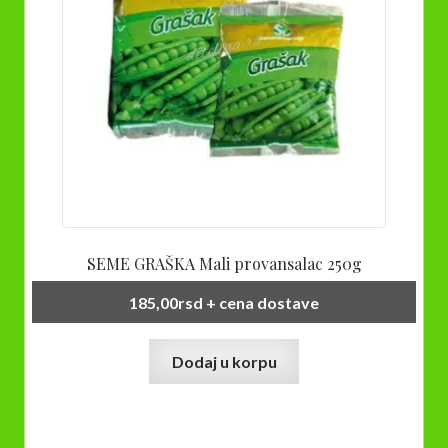
SEME GRAŠKA Mali provansalac 250g
185,00
rsd
+ cena dostave
Dodaj u korpu