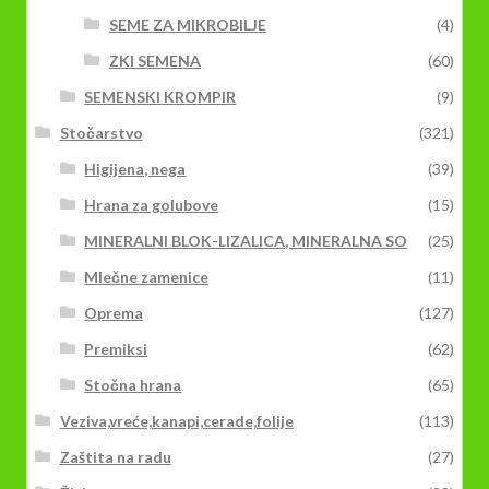
SEME ZA MIKROBILJE
(4)
ZKI SEMENA
(60)
SEMENSKI KROMPIR
(9)
Stočarstvo
(321)
Higijena, nega
(39)
Hrana za golubove
(15)
MINERALNI BLOK-LIZALICA, MINERALNA SO
(25)
Mlečne zamenice
(11)
Oprema
(127)
Premiksi
(62)
Stočna hrana
(65)
Veziva,vreće,kanapi,cerade,folije
(113)
Zaštita na radu
(27)