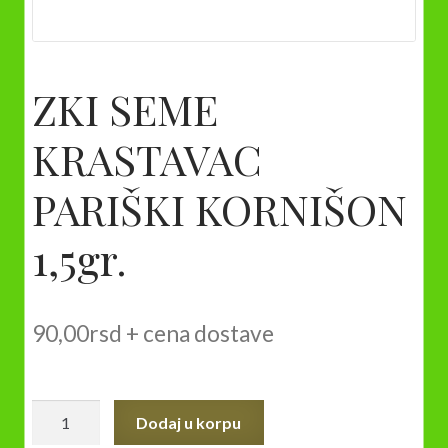
ZKI SEME
KRASTAVAC
PARIŠKI KORNIŠON
1,5gr.
90,00
rsd
+ cena dostave
ZKI
Dodaj u korpu
SEME