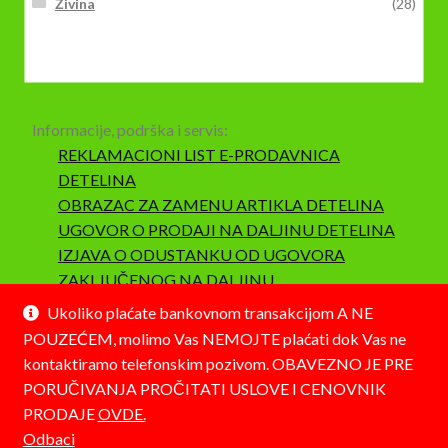
Živina
(28)
Informacije, podrška i servis:
REKLAMACIONI LIST E-PRODAVNICA
DETELINA
OBRAZAC ZA ZAMENU ARTIKLA DETELINA
UGOVOR O PRODAJI NA DALJINU DETELINA
IZJAVA O ODUSTANKU OD UGOVORA
ZAKLJUČENOG NA DALJINU
SAOBRAZNOST I REKLAMACIJA
Ukoliko plaćate bankovnom transakcijom A NE
POUZEĆEM, molimo Vas NEMOJTE plaćati dok Vas ne
kontaktiramo telefonskim pozivom. OBAVEZNO JE PRE
PORUČIVANJA PROČITATI USLOVE I CENOVNIK
PRODAJE
OVDE.
© Detelina 2026
Odbaci