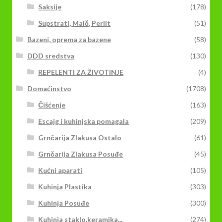
Saksije
(178)
Supstrati, Malč, Perlit
(51)
Bazeni, oprema za bazene
(58)
DDD sredstva
(130)
REPELENTI ZA ŽIVOTINJE
(4)
Domaćinstvo
(1708)
Čišćenje
(163)
Escajg i kuhinjska pomagala
(209)
Grnčarija Zlakusa Ostalo
(61)
Grnčarija Zlakusa Posuđe
(45)
Kućni aparati
(105)
Kuhinja Plastika
(303)
Kuhinja Posuđe
(300)
Kuhinja staklo,keramika...
(274)