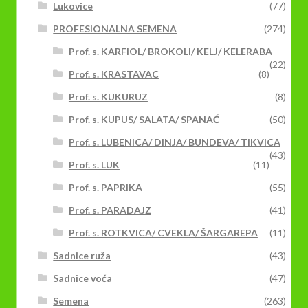
Lukovice
(77)
PROFESIONALNA SEMENA
(274)
Prof. s. KARFIOL/ BROKOLI/ KELJ/ KELERABA
(22)
Prof. s. KRASTAVAC
(8)
Prof. s. KUKURUZ
(8)
Prof. s. KUPUS/ SALATA/ SPANAĆ
(50)
Prof. s. LUBENICA/ DINJA/ BUNDEVA/ TIKVICA
(43)
Prof. s. LUK
(11)
Prof. s. PAPRIKA
(55)
Prof. s. PARADAJZ
(41)
Prof. s. ROTKVICA/ CVEKLA/ ŠARGAREPA
(11)
Sadnice ruža
(43)
Sadnice voća
(47)
Semena
(263)