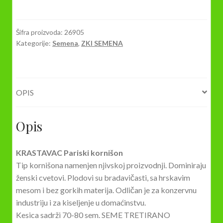
KRASTAVAC
PARIŠKI
KORNIŠON
Šifra proizvoda:
26905
Kategorije:
Semena
,
ZKI SEMENA
1,5gr.
količina
OPIS
Opis
KRASTAVAC Pariski kornišon
Tip kornišona namenjen njivskoj proizvodnji. Dominiraju
ženski cvetovi. Plodovi su bradavičasti, sa hrskavim
mesom i bez gorkih materija. Odličan je za konzervnu
industriju i za kiseljenje u domaćinstvu.
Kesica sadrži 70-80 sem. SEME TRETIRANO