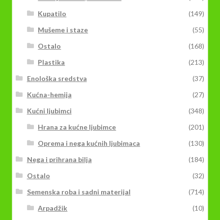
Kupatilo
(149)
Mušeme i staze
(55)
Ostalo
(168)
Plastika
(213)
Enološka sredstva
(37)
Kućna-hemija
(27)
Kućni ljubimci
(348)
Hrana za kućne ljubimce
(201)
Oprema i nega kućnih ljubimaca
(130)
Nega i prihrana bilja
(184)
Ostalo
(32)
Semenska roba i sadni materijal
(714)
Arpadžik
(10)