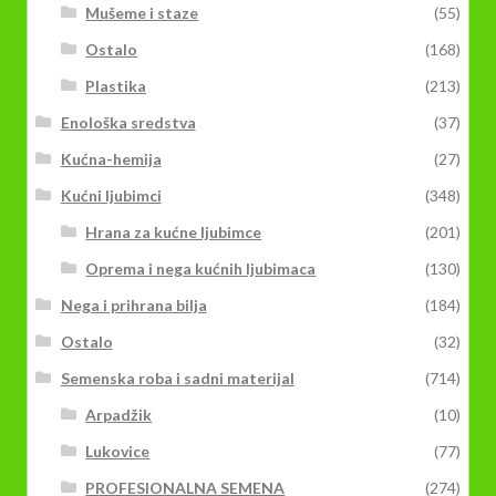
Mušeme i staze
(55)
Ostalo
(168)
Plastika
(213)
Enološka sredstva
(37)
Kućna-hemija
(27)
Kućni ljubimci
(348)
Hrana za kućne ljubimce
(201)
Oprema i nega kućnih ljubimaca
(130)
Nega i prihrana bilja
(184)
Ostalo
(32)
Semenska roba i sadni materijal
(714)
Arpadžik
(10)
Lukovice
(77)
PROFESIONALNA SEMENA
(274)