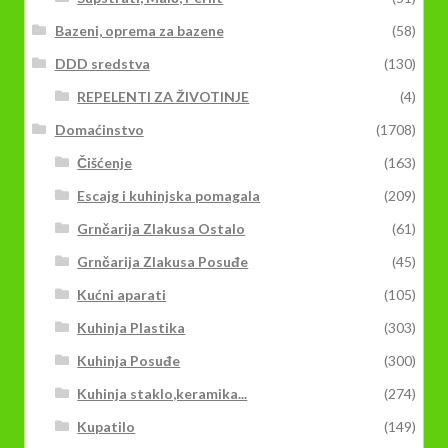
Bazeni, oprema za bazene
(58)
DDD sredstva
(130)
REPELENTI ZA ŽIVOTINJE
(4)
Domaćinstvo
(1708)
Čišćenje
(163)
Escajg i kuhinjska pomagala
(209)
Grnčarija Zlakusa Ostalo
(61)
Grnčarija Zlakusa Posuđe
(45)
Kućni aparati
(105)
Kuhinja Plastika
(303)
Kuhinja Posuđe
(300)
Kuhinja staklo,keramika...
(274)
Kupatilo
(149)