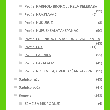
Prof. s. KARFIOL/ BROKOLI/ KELJ/ KELERABA
(22)
Prof. s. KRASTAVAC
(8)
Prof. s. KUKURUZ
(8)
Prof. s. KUPUS/ SALATA/ SPANAĆ
(50)
Prof. s. LUBENICA/ DINJA/ BUNDEVA/ TIKVICA
(43)
Prof. s. LUK
(11)
Prof. s. PAPRIKA
(55)
Prof. s. PARADAJZ
(41)
Prof. s. ROTKVICA/ CVEKLA/ ŠARGAREPA
(11)
Sadnice ruža
(43)
Sadnice voća
(47)
Semena
(263)
SEME ZA MIKROBILJE
(4)