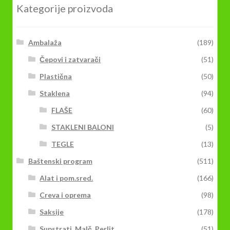
mogu
Kategorije proizvoda
biti
izabrane
na
Ambalaža
(189)
stranici
Čepovi i zatvarači
(51)
proizvoda.
Plastična
(50)
Staklena
(94)
FLAŠE
(60)
STAKLENI BALONI
(5)
TEGLE
(13)
Baštenski program
(511)
Alat i pom.sred.
(166)
Creva i oprema
(98)
Saksije
(178)
Supstrati, Malč, Perlit
(51)