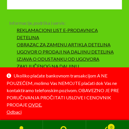
Informacije, podrška i servis:
REKLAMACIONI LIST E-PRODAVNICA
DETELINA
OBRAZAC ZA ZAMENU ARTIKLA DETELINA
UGOVOR O PRODAJI NA DALJINU DETELINA
IZJAVA O ODUSTANKU OD UGOVORA
ZAKLJUČENOG NA DALJINU
SAOBRAZNOST I REKLAMACIJA
Ukoliko plaćate bankovnom transakcijom A NE
POUZEĆEM, molimo Vas NEMOJTE plaćati dok Vas ne
kontaktiramo telefonskim pozivom. OBAVEZNO JE PRE
PORUČIVANJA PROČITATI USLOVE I CENOVNIK
PRODAJE
OVDE.
© Detelina 2026
Odbaci
Napravljeno pomoću WooCommerce-a
.
0