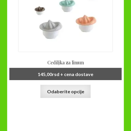
proizvoda.
Cediljka za limun
145,00
rsd
+ cena dostave
Ovaj
Odaberite opcije
proizvod
ima
više
varijanti.
Opcije