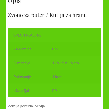
Opis
Zvono za puter / Kutija za hranu
SPECIFIKACIJA
Zapremina
0.5L
Dimenzije
12 x 15 x H6 cm
Pakovanje
1 kom.
Materijal
PP
Zemlja porekla- Srbija