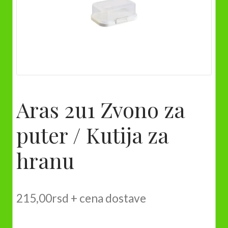
Aras 2u1 Zvono za
puter / Kutija za
hranu
215,00
rsd
+ cena dostave