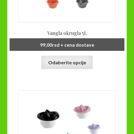
Vangla okrugla 5L
99,00
rsd
+ cena dostave
Ovaj
Odaberite opcije
proizvod
ima
više
varijanti.
Opcije
mogu
biti
izabrane
na
stranici