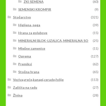
ZKI SEMENA
(60)
SEMENSKI KROMPIR
(9)
Stočarstvo
(321)
Higijena, nega
(39)
Hrana za golubove
(15)
MINERALNI BLOK-LIZALICA, MINERALNA SO
(25)
Mlečne zamenice
(11)
Oprema
(127)
Premiksi
(62)
Stočna hrana
(65)
Veziva,vreće,kanapi,cerade,folije
(113)
Zaštita na radu
(27)
Živina
(28)