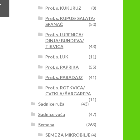
aspon
+
Prof. s. KUKURUZ
(8)
ena:
d
Prof. s. KUPUS/ SALATA/
SPANAĆ
(50)
.299,00rsd
vaj
o
roizvod
Prof. s. LUBENICA/
.839,00rsd
ma
DINJA/ BUNDEVA/
iše
TIKVICA
(43)
arijanti.
Prof. s. LUK
(11)
pcije
ogu
Prof. s. PAPRIKA
(55)
iti
Prof. s. PARADAJZ
(41)
zabrane
a
Prof. s. ROTKVICA/
CVEKLA/ ŠARGAREPA
tranici
(11)
roizvoda.
Sadnice ruža
(43)
Sadnice voća
(47)
Semena
(263)
SEME ZA MIKROBILJE
(4)