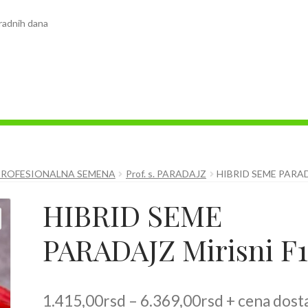
radnih dana
PROFESIONALNA SEMENA
Prof. s. PARADAJZ
HIBRID SEME PARAD
HIBRID SEME
PARADAJZ Mirisni F
Raspon
1.415,00
rsd
–
6.369,00
rsd
+ cena dost