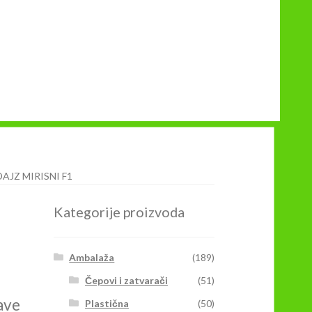
AJZ MIRISNI F1
Kategorije proizvoda
1
Ambalaža
(189)
Čepovi i zatvarači
(51)
ave
Plastična
(50)