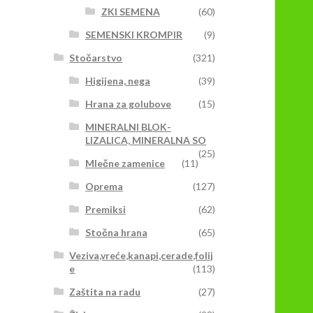
ZKI SEMENA
(60)
SEMENSKI KROMPIR
(9)
Stočarstvo
(321)
Higijena, nega
(39)
Hrana za golubove
(15)
MINERALNI BLOK-
LIZALICA, MINERALNA SO
(25)
Mlečne zamenice
(11)
Oprema
(127)
Premiksi
(62)
Stočna hrana
(65)
Veziva,vreće,kanapi,cerade,folij
e
(113)
Zaštita na radu
(27)