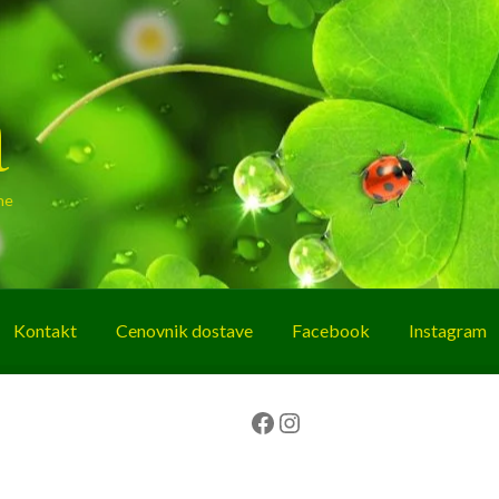
a
ne
Kontakt
Cenovnik dostave
Facebook
Instagram
g
O nama
Korpa
Plaćanje
Prodavnica
Facebook
Instagram