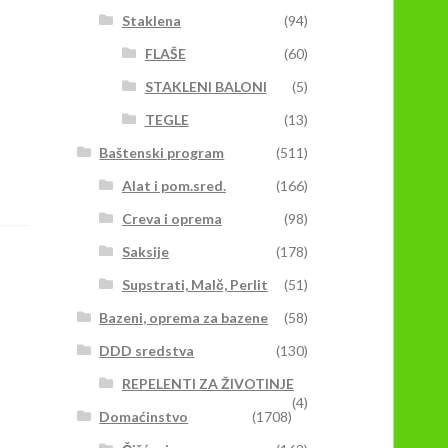
Staklena
(94)
FLAŠE
(60)
STAKLENI BALONI
(5)
TEGLE
(13)
Baštenski program
(511)
Alat i pom.sred.
(166)
Creva i oprema
(98)
Saksije
(178)
Supstrati, Malč, Perlit
(51)
Bazeni, oprema za bazene
(58)
DDD sredstva
(130)
REPELENTI ZA ŽIVOTINJE
(4)
Domaćinstvo
(1708)