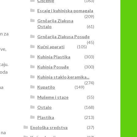
Čišćenje
(163)
Escajg i kuhinjska pomagala
(209)
Grnčarija Zlakusa
Ostalo
(61)
n za
Grnčarija Zlakusa Posuđe
(45)
Kućni aparati
(105)
ve,
Kuhinja Plastika
(303)
aju.
Kuhinja Posuđe
(300)
voda
Kuhinja staklo,keramika...
(274)
ma
Kupatilo
(149)
Mušeme i staze
(55)
Ostalo
(168)
Plastika
(213)
Enološka sredstva
(37)
 na