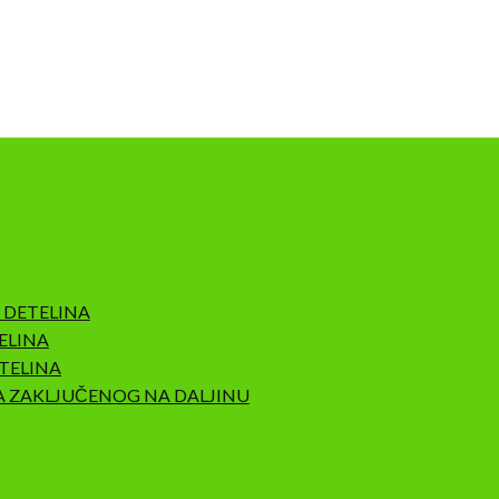
 DETELINA
ELINA
TELINA
A ZAKLJUČENOG NA DALJINU