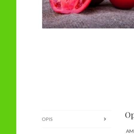
Op
OPIS
AM