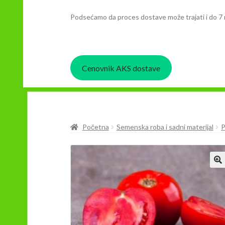
Podsećamo da proces dostave može trajati i do 7 
Cenovnik AKS dostave
Početna
Semenska roba i sadni materijal