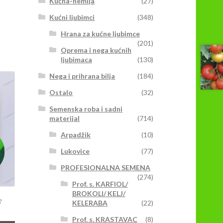
Kućna-hemija
(27)
Kućni ljubimci
(348)
Hrana za kućne ljubimce
(201)
Oprema i nega kućnih
ljubimaca
(130)
Nega i prihrana bilja
(184)
Ostalo
(32)
Semenska roba i sadni
materijal
(714)
Arpadžik
(10)
Lukovice
(77)
PROFESIONALNA SEMENA
(274)
Prof. s. KARFIOL/
BROKOLI/ KELJ/
F
KELERABA
(22)
Prof. s. KRASTAVAC
(8)