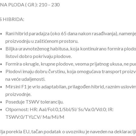
NA PLODA ( GR ): 210 – 230
S HIBRIDA:
Rani hibrid paradajza (oko 65 dana nakon rasađivanja), namenje
proizvodnju u zaštićenom prostoru.
Biljka uravnoteženog habitusa, koja kontinuirano formira plodo
listovi dobro pokrivaju plodove.
Formira okrugle, krupne plodove, veoma prijatnog ukusa, ne puc
Plodovi imaju dobru čvrstinu, koja omogućava transport proiz
na veće udaljenosti.
Mirsini F1 je vrlo adaptabilan, prilagođen hibrid, raznim uslovi
proizvodnje.
Poseduje TSWV toleranciju.
Otpornost: HR: Aal/Fol:0,1/Sbl/Sl/ Ss/Va:0/Vd:0; IR:
TSWV:0/TYLCV/ Ma/Mi/M
ja porekla EU, tačan podatak o uvozniku je naveden na deklaraciji